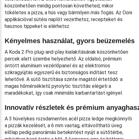
köszönhetően mindig pontosan követheted, mikor
tökéletes a pizza, a hús vagy bármilyen más fogás. Az Ooni
applikációval sütési naplót vezethetsz, recepteket és
hasznos tippeket is elérhetsz.
Kényelmes használat, gyors beüzemelés
A Koda 2 Pro plug-and-play kialakításának köszönhetően
percek alatt üzembe helyezhető. Az oldalsó, prémium
öntött alumínium vezérlőpanel és az elektromos
szikragyújtás egyszerű és biztonságos indítást tesz
lehetővé. A sütő tisztítása szinte magától értetődő: a
magas hőmérsékletű pyrolytic tisztítás elégeti a
maradékokat, így csak minimális karbantartást igényel.
Innovatív részletek és prémium anyaghas
A 3 hüvelykes rozsdamentes acél pizza ledge megkönnyíti
a pizzák kezelését, a 6 mm vastag, eltávolítható üveg
előlap pedig panorámás betekintést nyújt a sütőtérbe,