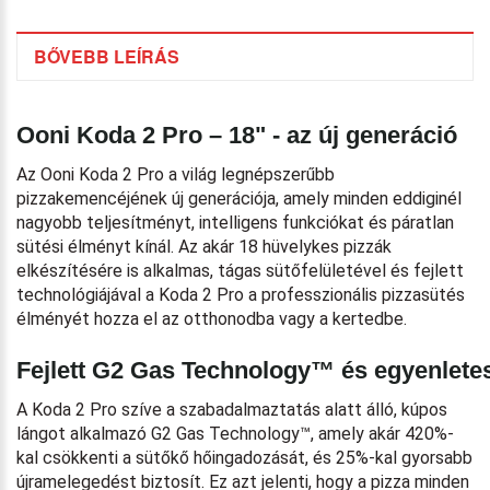
BŐVEBB LEÍRÁS
Ooni Koda 2 Pro – 18" - az új generáció
Az Ooni Koda 2 Pro a világ legnépszerűbb
pizzakemencéjének új generációja, amely minden eddiginél
nagyobb teljesítményt, intelligens funkciókat és páratlan
sütési élményt kínál. Az akár 18 hüvelykes pizzák
elkészítésére is alkalmas, tágas sütőfelületével és fejlett
technológiájával a Koda 2 Pro a professzionális pizzasütés
élményét hozza el az otthonodba vagy a kertedbe.
Fejlett G2 Gas Technology™ és egyenlete
A Koda 2 Pro szíve a szabadalmaztatás alatt álló, kúpos
lángot alkalmazó G2 Gas Technology™, amely akár 420%-
kal csökkenti a sütőkő hőingadozását, és 25%-kal gyorsabb
újramelegedést biztosít. Ez azt jelenti, hogy a pizza minden