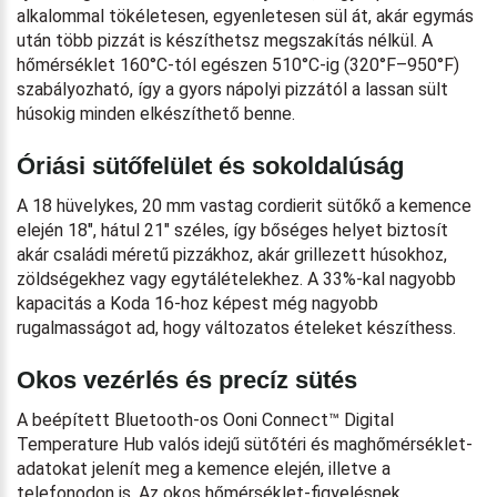
alkalommal tökéletesen, egyenletesen sül át, akár egymás
után több pizzát is készíthetsz megszakítás nélkül. A
hőmérséklet 160°C-tól egészen 510°C-ig (320°F–950°F)
szabályozható, így a gyors nápolyi pizzától a lassan sült
húsokig minden elkészíthető benne.
Óriási sütőfelület és sokoldalúság
A 18 hüvelykes, 20 mm vastag cordierit sütőkő a kemence
elején 18″, hátul 21″ széles, így bőséges helyet biztosít
akár családi méretű pizzákhoz, akár grillezett húsokhoz,
zöldségekhez vagy egytálételekhez. A 33%-kal nagyobb
kapacitás a Koda 16-hoz képest még nagyobb
rugalmasságot ad, hogy változatos ételeket készíthess.
Okos vezérlés és precíz sütés
A beépített Bluetooth-os Ooni Connect™ Digital
Temperature Hub valós idejű sütőtéri és maghőmérséklet-
adatokat jelenít meg a kemence elején, illetve a
telefonodon is. Az okos hőmérséklet-figyelésnek