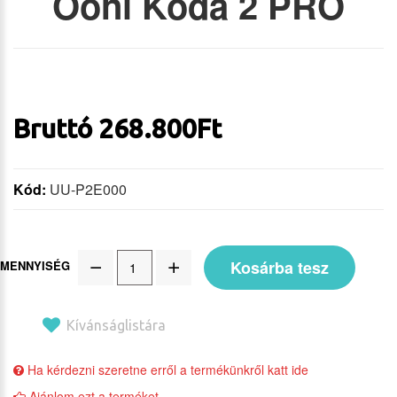
Ooni Koda 2 PRO
Bruttó
268.800
Ft
Kód:
UU-P2E000
Kosárba tesz
MENNYISÉG
Kívánságlistára
Ha kérdezni szeretne erről a termékünkről katt ide
Ajánlom ezt a terméket