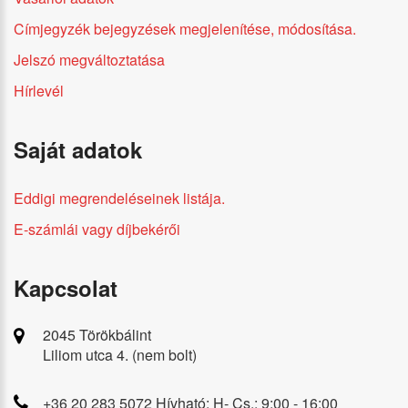
Címjegyzék bejegyzések megjelenítése, módosítása.
Jelszó megváltoztatása
Hírlevél
Saját adatok
Eddigi megrendeléseinek listája.
E-számlái vagy díjbekérői
Kapcsolat
2045 Törökbálint
Liliom utca 4. (nem bolt)
+36 20 283 5072 Hívható: H- Cs.: 9:00 - 16:00