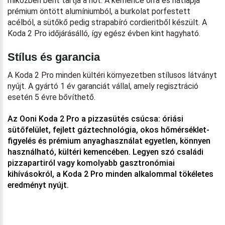
miközben bent tartja a hőt. A kemence orra és hátlapja
prémium öntött alumíniumból, a burkolat porfestett
acélból, a sütőkő pedig strapabíró cordieritből készült. A
Koda 2 Pro időjárásálló, így egész évben kint hagyható.
Stílus és garancia
A Koda 2 Pro minden kültéri környezetben stílusos látványt
nyújt. A gyártó 1 év garanciát vállal, amely regisztráció
esetén 5 évre bővíthető.
Az Ooni Koda 2 Pro a pizzasütés csúcsa: óriási
sütőfelület, fejlett gáztechnológia, okos hőmérséklet-
figyelés és prémium anyaghasználat egyetlen, könnyen
használható, kültéri kemencében. Legyen szó családi
pizzapartiról vagy komolyabb gasztronómiai
kihívásokról, a Koda 2 Pro minden alkalommal tökéletes
eredményt nyújt.