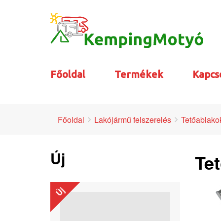
Főoldal
Termékek
Kapcs
Főoldal
Lakójármű felszerelés
Tetőablakok
Új
Tet
Új