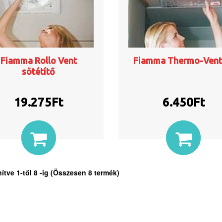
Fiamma Rollo Vent
Fiamma Thermo-Vent
sötétítő
19.275
Ft
6.450
Ft
nítve
1
-től
8
-ig (Összesen
8
termék)