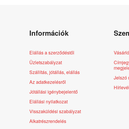
Információk
Szem
Elállás a szerződéstől
Vásárló
Üzletszabályzat
Címjeg
megjele
Szállítás, jótállás, elállás
Jelszó 
Az adatkezelésről
Hírlevé
Jótállási igénybejelentő
Elállási nyilatkozat
Visszaküldési szabályzat
Alkatrészrendelés