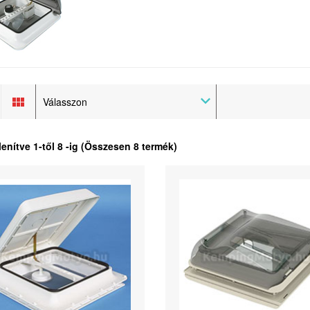
Válasszon
lenítve
1
-től
8
-ig (Összesen
8
termék)