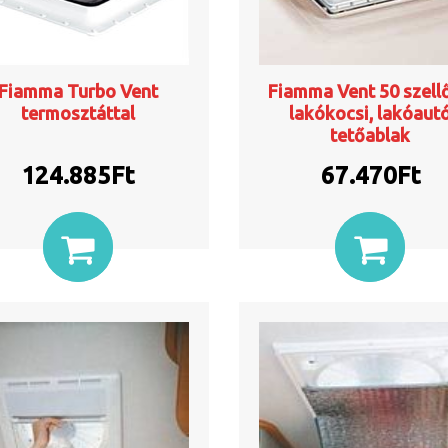
Fiamma Turbo Vent
Fiamma Vent 50 szell
termosztáttal
lakókocsi, lakóaut
tetőablak
124.885
Ft
67.470
Ft