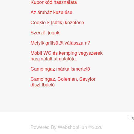
Kuponkód használata
Az áruház kezelése
Cookie-k (sütik) kezelése
Szerzői jogok
Melyik grillsütőt válasszam?
Mobil WC és kemping vegyszerek
használati útmutatója.
Campingaz márka ismertető
Campingaz, Coleman, Sevylor
disztribúció
Leg
Powered By
WebshopHun
©
2026