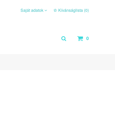
Saját adatok
Kívánságlista (
0
)
0