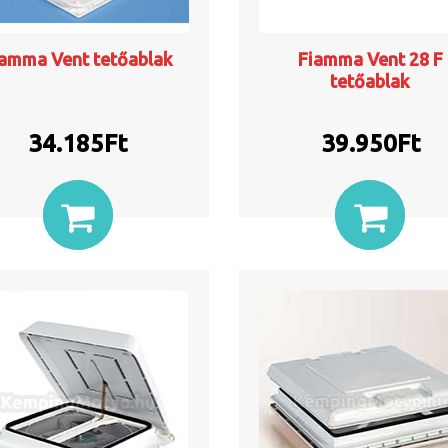
iamma Vent tetőablak
Fiamma Vent 28 F
tetőablak
34.185
Ft
39.950
Ft