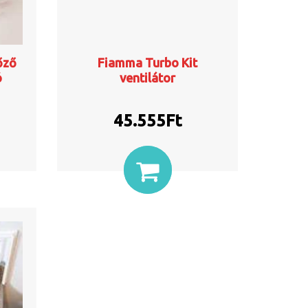
őző
Fiamma Turbo Kit
ó
ventilátor
45.555
Ft