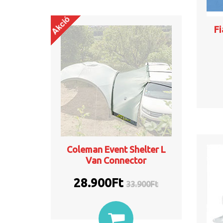
Akció
F
Coleman Event Shelter L
Van Connector
28.900Ft
33.900
Ft