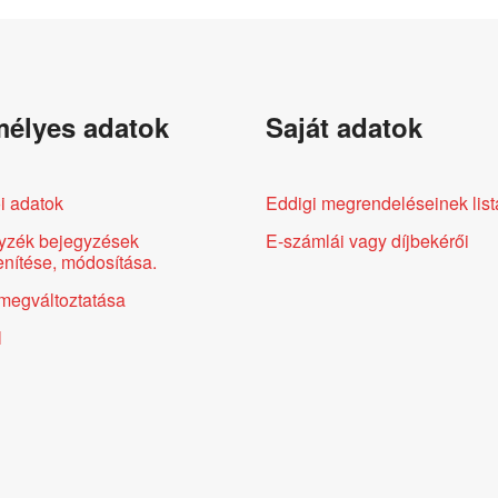
élyes adatok
Saját adatok
i adatok
Eddigi megrendeléseinek list
yzék bejegyzések
E-számlái vagy díjbekérői
nítése, módosítása.
megváltoztatása
l