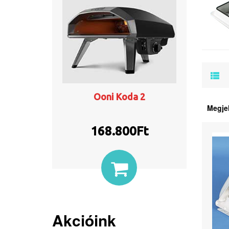
Ooni Koda 2
Megje
168.800
Ft
Akcióink