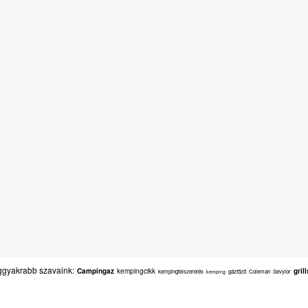
gyakrabb szavaink:
Campingaz
kempingcikk
gril
kempingfelszerelés
gázfőző
Coleman
Sevylor
kemping