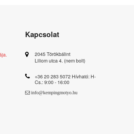
Kapcsolat
2045 Törökbálint
ája.
Liliom utca 4. (nem bolt)
+36 20 283 5072 Hívható: H-
Cs.: 9:00 - 16:00
info@kempingmotyo.hu