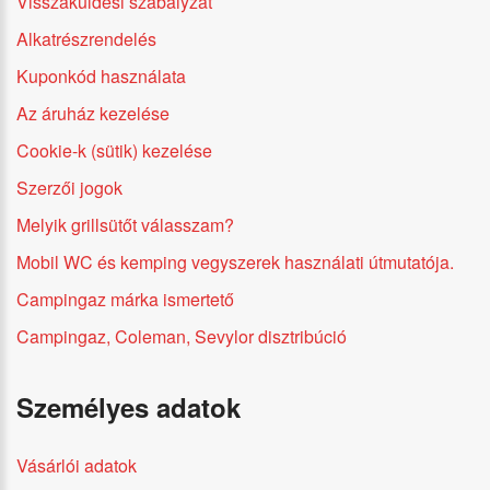
Visszaküldési szabályzat
Alkatrészrendelés
Kuponkód használata
Az áruház kezelése
Cookie-k (sütik) kezelése
Szerzői jogok
Melyik grillsütőt válasszam?
Mobil WC és kemping vegyszerek használati útmutatója.
Campingaz márka ismertető
Campingaz, Coleman, Sevylor disztribúció
Személyes adatok
Vásárlói adatok