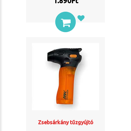
1.890
Ft
Zsebsárkány tűzgyújtó