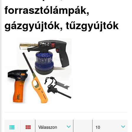
forrasztólámpák,
gázgyújtók, tűzgyújtók
Válasszon
10