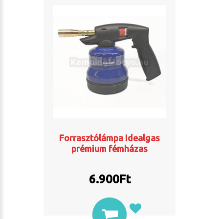
Forrasztólámpa Idealgas
prémium fémházas
6.900
Ft