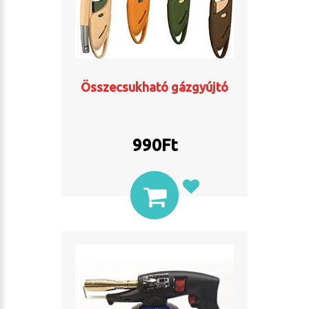
Összecsukható gázgyújtó
990
Ft