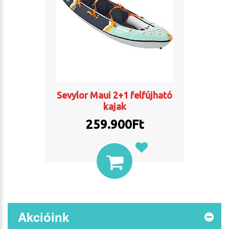
Sevylor Maui 2+1 felfújható
kajak
259.900
Ft
Akcióink