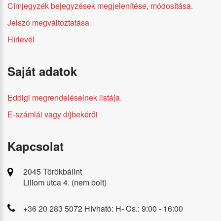
Címjegyzék bejegyzések megjelenítése, módosítása.
Jelszó megváltoztatása
Hírlevél
Saját adatok
Eddigi megrendeléseinek listája.
E-számlái vagy díjbekérői
Kapcsolat
2045 Törökbálint
Liliom utca 4. (nem bolt)
+36 20 283 5072 Hívható: H- Cs.: 9:00 - 16:00