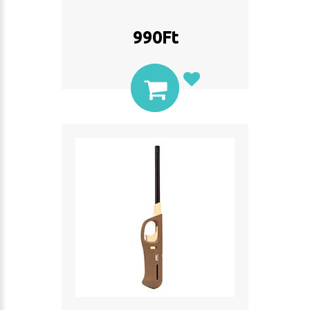
990
Ft