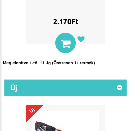
2.170
Ft
Megjelenítve
1
-től
11
-ig (Összesen
11
termék)
Új
Új