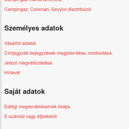
Campingaz, Coleman, Sevylor disztribúció
Személyes adatok
Vásárlói adatok
Címjegyzék bejegyzések megjelenítése, módosítása.
Jelszó megváltoztatása
Hírlevél
Saját adatok
Eddigi megrendeléseinek listája.
E-számlái vagy díjbekérői