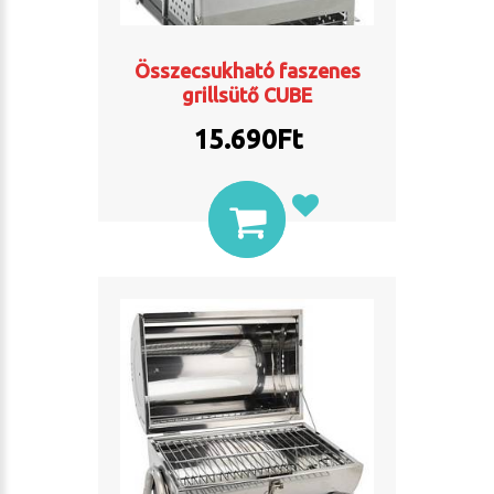
Összecsukható faszenes
grillsütő CUBE
15.690
Ft