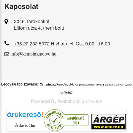
Kapcsolat
2045 Törökbálint
Liliom utca 4. (nem bolt)
+36 20 283 5072 Hívható: H- Cs.: 9:00 - 16:00
info@kempingmotyo.hu
Leggyakrabb szavaink:
Campingaz
kempingcikk
kempingfelszerelés
gázfőző
Coleman
Sevylor
kemping
grillsütő
Powered By
WebshopHun
©
2026
Árukereső.hu