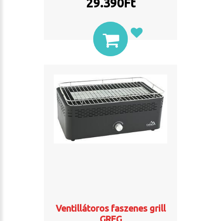
29.390
Ft
Ventillátoros faszenes grill
GREG