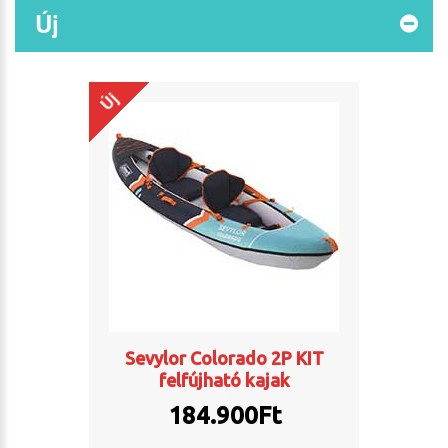
Új
Új
Sevylor Colorado 2P KIT
felfújható kajak
184.900
Ft