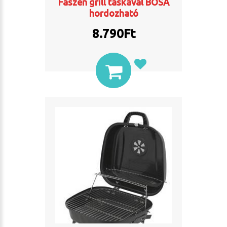
Faszén grill táskával BOSA
hordozható
8.790
Ft