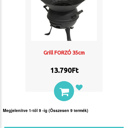
Grill FORZÓ 35cm
13.790
Ft
Megjelenítve
1
-től
9
-ig (Összesen
9
termék)