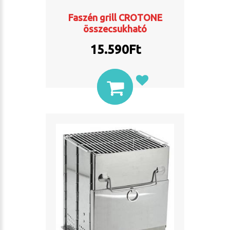
Faszén grill CROTONE
összecsukható
15.590
Ft