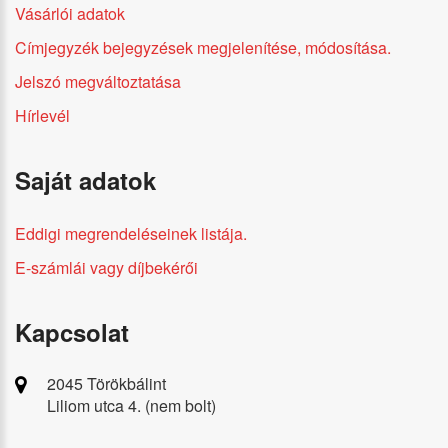
Vásárlói adatok
Címjegyzék bejegyzések megjelenítése, módosítása.
Jelszó megváltoztatása
Hírlevél
Saját adatok
Eddigi megrendeléseinek listája.
E-számlái vagy díjbekérői
Kapcsolat
2045 Törökbálint
Liliom utca 4. (nem bolt)