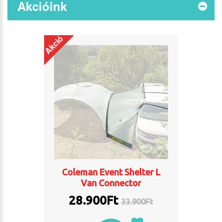
Akcióink
Akció
Coleman Event Shelter L
Van Connector
28.900Ft
33.900
Ft