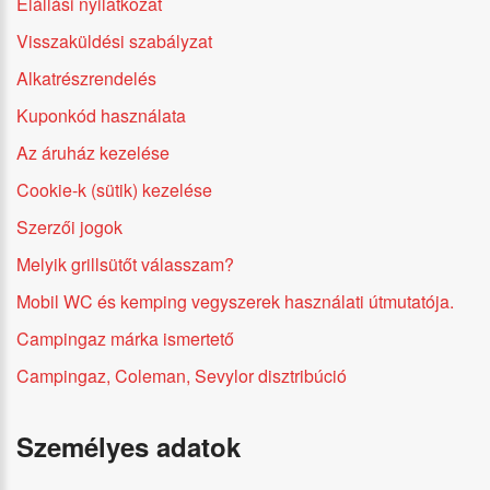
Elállási nyilatkozat
Visszaküldési szabályzat
Alkatrészrendelés
Kuponkód használata
Az áruház kezelése
Cookie-k (sütik) kezelése
Szerzői jogok
Melyik grillsütőt válasszam?
Mobil WC és kemping vegyszerek használati útmutatója.
Campingaz márka ismertető
Campingaz, Coleman, Sevylor disztribúció
Személyes adatok