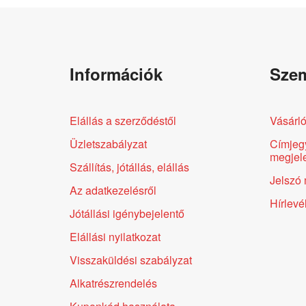
Információk
Szem
Elállás a szerződéstől
Vásárló
Üzletszabályzat
Címjeg
megjele
Szállítás, jótállás, elállás
Jelszó 
Az adatkezelésről
Hírlevé
Jótállási igénybejelentő
Elállási nyilatkozat
Visszaküldési szabályzat
Alkatrészrendelés