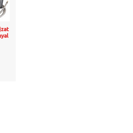
jzat
nyal