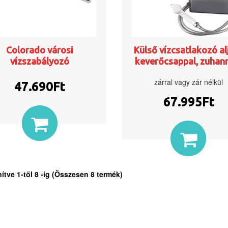
Colorado városi
Külső vízcsatlakozó al
vízszabályozó
keverőcsappal, zuhan
zárral vagy zár nélkül
47.690
Ft
67.995
Ft
nítve
1
-től
8
-ig (Összesen
8
termék)