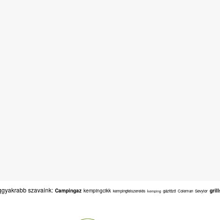
gyakrabb szavaink:
Campingaz
kempingcikk
gril
kempingfelszerelés
gázfőző
Coleman
Sevylor
kemping