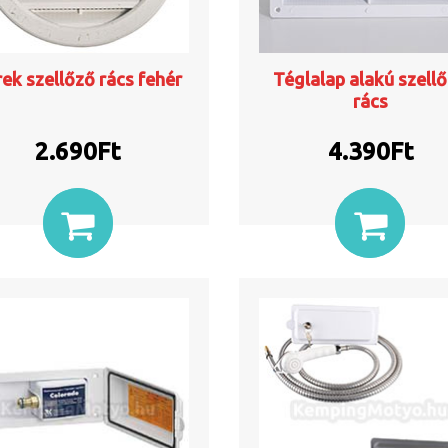
ek szellőző rács fehér
Téglalap alakú szell
rács
2.690
Ft
4.390
Ft