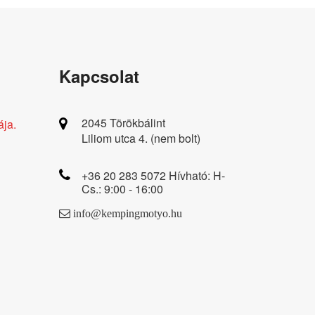
Kapcsolat
2045 Törökbálint
ája.
Liliom utca 4. (nem bolt)
+36 20 283 5072 Hívható: H-
Cs.: 9:00 - 16:00
info@kempingmotyo.hu