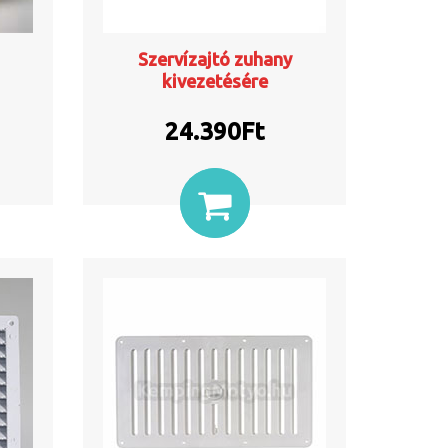
Szervízajtó zuhany
kivezetésére
24.390
Ft