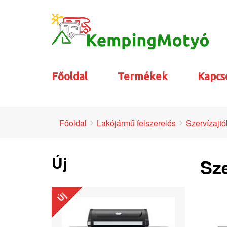
Főoldal
Termékek
Kapcs
Főoldal
Lakójármű felszerelés
Szervízajtó
Új
Sze
Új