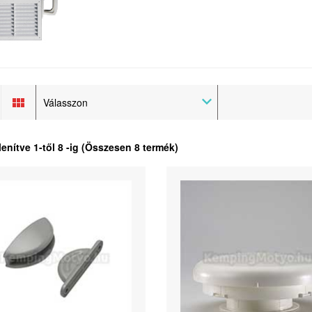
Válasszon
lenítve
1
-től
8
-ig (Összesen
8
termék)