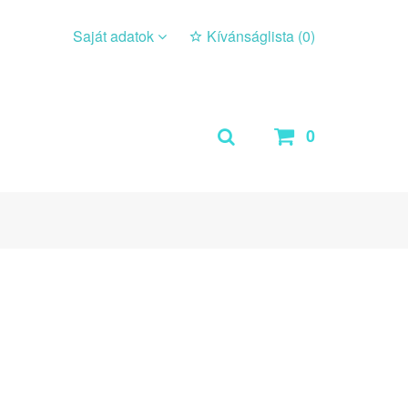
Saját adatok
Kívánságlista (
0
)
0