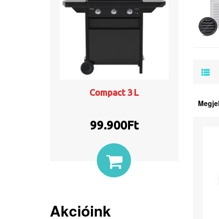
Compact 3 L
Megje
99.900
Ft
Akcióink