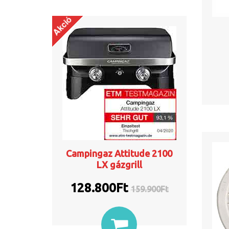
Akció
Campingaz Attitude 2100
LX gázgrill
128.800Ft
159.900
Ft