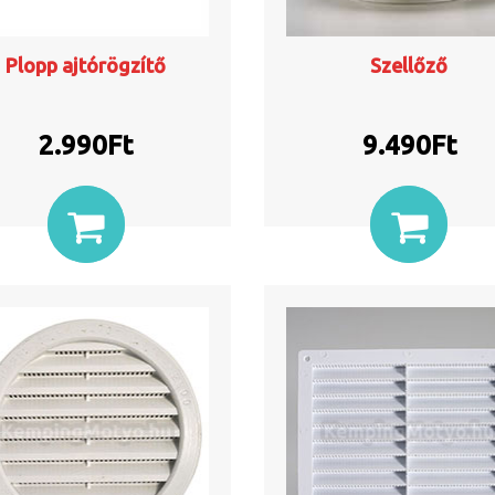
Plopp ajtórögzítő
Szellőző
2.990
Ft
9.490
Ft