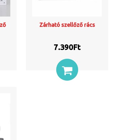
őző
Zárható szellőző rács
7.390
Ft