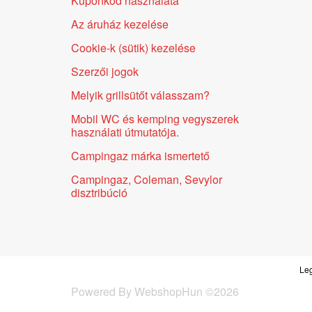
Kuponkód használata
Az áruház kezelése
Cookie-k (sütik) kezelése
Szerzői jogok
Melyik grillsütőt válasszam?
Mobil WC és kemping vegyszerek
használati útmutatója.
Campingaz márka ismertető
Campingaz, Coleman, Sevylor
disztribúció
Leg
Powered By
WebshopHun
©
2026