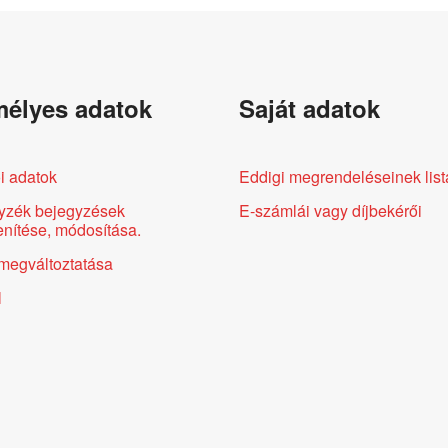
élyes adatok
Saját adatok
i adatok
Eddigi megrendeléseinek list
yzék bejegyzések
E-számlái vagy díjbekérői
nítése, módosítása.
megváltoztatása
l