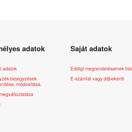
élyes adatok
Saját adatok
i adatok
Eddigi megrendeléseinek list
yzék bejegyzések
E-számlái vagy díjbekérői
nítése, módosítása.
megváltoztatása
l