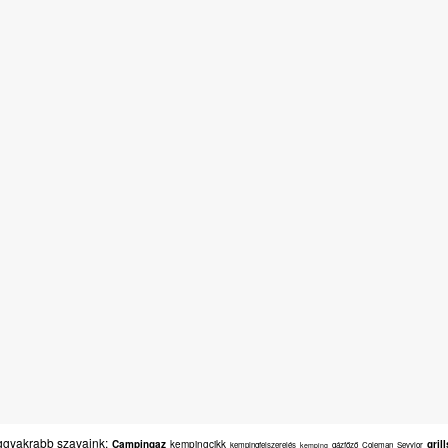
gyakrabb szavaink:
Campingaz
kempingcikk
gril
kempingfelszerelés
gázfőző
Coleman
Sevylor
kemping