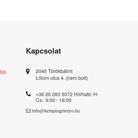
Kapcsolat
2045 Törökbálint
ája.
Liliom utca 4. (nem bolt)
+36 20 283 5072 Hívható: H-
Cs.: 9:00 - 16:00
info@kempingmotyo.hu