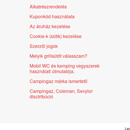
Alkatrészrendelés
Kuponkód használata
Az áruház kezelése
Cookie-k (sütik) kezelése
Szerzői jogok
Melyik grillsütőt válasszam?
Mobil WC és kemping vegyszerek
használati útmutatója.
Campingaz márka ismertető
Campingaz, Coleman, Sevylor
disztribúció
Leg