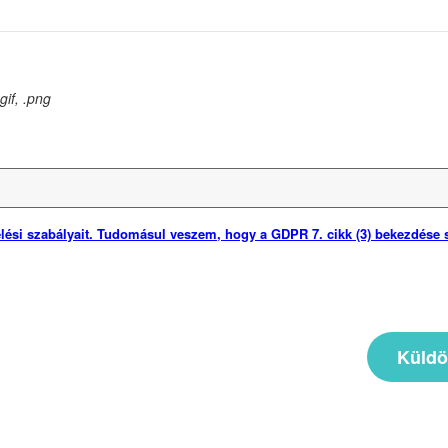
.gif, .png
si szabályait. Tudomásul veszem, hogy a GDPR 7. cikk (3) bekezdése s