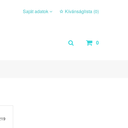
Saját adatok
Kívánságlista (
0
)
0
219