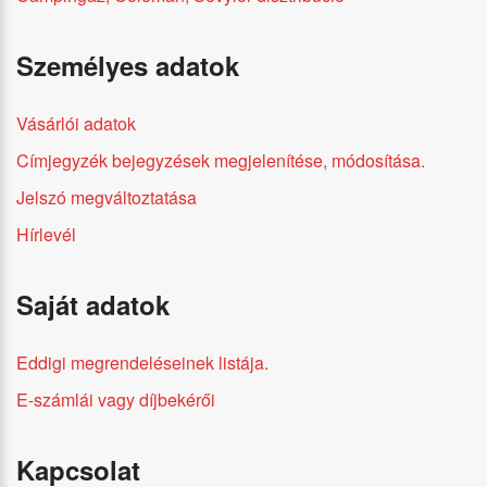
Személyes adatok
Vásárlói adatok
Címjegyzék bejegyzések megjelenítése, módosítása.
Jelszó megváltoztatása
Hírlevél
Saját adatok
Eddigi megrendeléseinek listája.
E-számlái vagy díjbekérői
Kapcsolat