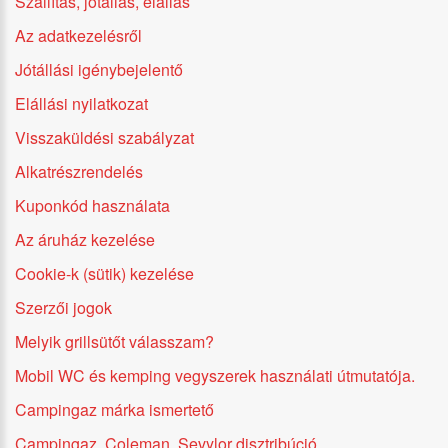
Szállítás, jótállás, elállás
Az adatkezelésről
Jótállási igénybejelentő
Elállási nyilatkozat
Visszaküldési szabályzat
Alkatrészrendelés
Kuponkód használata
Az áruház kezelése
Cookie-k (sütik) kezelése
Szerzői jogok
Melyik grillsütőt válasszam?
Mobil WC és kemping vegyszerek használati útmutatója.
Campingaz márka ismertető
Campingaz, Coleman, Sevylor disztribúció