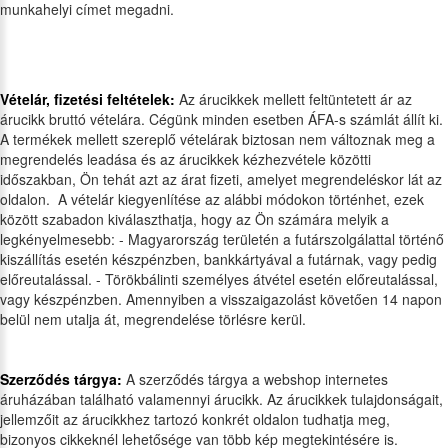
munkahelyi címet megadni.
Vételár, fizetési feltételek:
Az árucikkek mellett feltüntetett ár az
árucikk bruttó vételára. Cégünk minden esetben ÁFA-s számlát állít ki.
A termékek mellett szereplő vételárak biztosan nem változnak meg a
megrendelés leadása és az árucikkek kézhezvétele közötti
időszakban, Ön tehát azt az árat fizeti, amelyet megrendeléskor lát az
oldalon. A vételár kiegyenlítése az alábbi módokon történhet, ezek
között szabadon kiválaszthatja, hogy az Ön számára melyik a
legkényelmesebb: - Magyarország területén a futárszolgálattal történő
kiszállítás esetén készpénzben, bankkártyával a futárnak, vagy pedig
előreutalással. - Törökbálinti személyes átvétel esetén előreutalással,
vagy készpénzben. Amennyiben a visszaigazolást követően 14 napon
belül nem utalja át, megrendelése törlésre kerül.
Szerződés tárgya:
A szerződés tárgya a webshop internetes
áruházában található valamennyi árucikk. Az árucikkek tulajdonságait,
jellemzőit az árucikkhez tartozó konkrét oldalon tudhatja meg,
bizonyos cikkeknél lehetősége van több kép megtekintésére is.