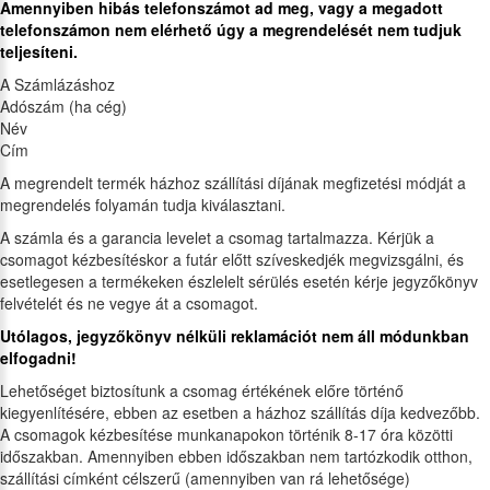
Amennyiben hibás telefonszámot ad meg, vagy a megadott
telefonszámon nem elérhető úgy a megrendelését nem tudjuk
teljesíteni.
A Számlázáshoz
Adószám (ha cég)
Név
Cím
A megrendelt termék házhoz szállítási díjának megfizetési módját a
megrendelés folyamán tudja kiválasztani.
A számla és a garancia levelet a csomag tartalmazza. Kérjük a
csomagot kézbesítéskor a futár előtt szíveskedjék megvizsgálni, és
esetlegesen a termékeken észlelelt sérülés esetén kérje jegyzőkönyv
felvételét és ne vegye át a csomagot.
Utólagos, jegyzőkönyv nélküli reklamációt nem áll módunkban
elfogadni!
Lehetőséget biztosítunk a csomag értékének előre történő
kiegyenlítésére, ebben az esetben a házhoz szállítás díja kedvezőbb.
A csomagok kézbesítése munkanapokon történik 8-17 óra közötti
időszakban. Amennyiben ebben időszakban nem tartózkodik otthon,
szállítási címként célszerű (amennyiben van rá lehetősége)