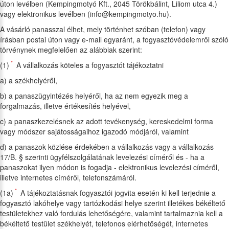
úton levélben (Kempingmotyó Kft., 2045 Törökbálint, Liliom utca 4.)
vagy elektronikus levélben (info@kempingmotyo.hu).
A vásárló panasszal élhet, mely történhet szóban (telefon) vagy
írásban postai úton vagy e-mail egyaránt, a fogyasztóvédelemről szóló
törvénynek megfelelően az alábbiak szerint:
*
(1)
A vállalkozás köteles a fogyasztót tájékoztatni
a) a székhelyéről,
b) a panaszügyintézés helyéről, ha az nem egyezik meg a
forgalmazás, illetve értékesítés helyével,
c) a panaszkezelésnek az adott tevékenység, kereskedelmi forma
vagy módszer sajátosságaihoz igazodó módjáról, valamint
d) a panaszok közlése érdekében a vállalkozás vagy a vállalkozás
17/B. § szerinti ügyfélszolgálatának levelezési címéről és - ha a
panaszokat ilyen módon is fogadja - elektronikus levelezési címéről,
illetve internetes címéről, telefonszámáról.
*
(1a)
A tájékoztatásnak fogyasztói jogvita esetén ki kell terjednie a
fogyasztó lakóhelye vagy tartózkodási helye szerint illetékes békéltető
testületekhez való fordulás lehetőségére, valamint tartalmaznia kell a
békéltető testület székhelyét, telefonos elérhetőségét, internetes