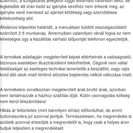
számított, a szolgáltatás jellegétől függő elvárható határidőn belül, de
legkésőbb 48 órán belül az igénybe vevőhöz nem érkezik meg, az
igénybe vevő mentesül az ajánlati kötöttség vagy szerződéses
kötelezettség alól.
Általános teljesítési határidő, a manuálisan küldött visszaigazolástól
számított 2-5 munkanap. Amennyiben valamilyen oknál fogva ez nem
lehetséges úgy a kiszállítás várható időpontját telefonon egyeztetjük.
A termékek adatlapján megjelenített képek eltérhetnek a valóságostól,
bizonyos esetekben illusztrációként tekinthetőek. Cégünk nem vállal
felelősséget az esetleges technikai ismertetők a beszállító, vagy rajta
kívül álló okok miatt történő előzetes bejelentés nélküli változása miatt.
A termékekre vonatkozóan megjelenített árak bruttó árak, azonban
nem tartalmazzák a házhoz szállítás díját. Külön csomagolási költség
nem kerül felszámításra!
Hibás ár feltüntetés (mint bármilyen elírás) előfordulhat, de amint
tudomásunkra jut azonnal javítjuk. Természetesen, ha megrendelés is
születik azonnal értesítjük a megrendelőt is, hogy csak a helyes áron
tudjuk teljesíteni a megrendelését.