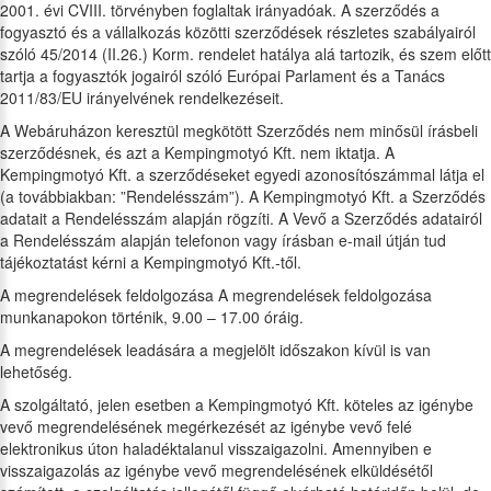
2001. évi CVIII. törvényben foglaltak irányadóak. A szerződés a
fogyasztó és a vállalkozás közötti szerződések részletes szabályairól
szóló 45/2014 (II.26.) Korm. rendelet hatálya alá tartozik, és szem előtt
tartja a fogyasztók jogairól szóló Európai Parlament és a Tanács
2011/83/EU irányelvének rendelkezéseit.
A Webáruházon keresztül megkötött Szerződés nem minősül írásbeli
szerződésnek, és azt a Kempingmotyó Kft. nem iktatja. A
Kempingmotyó Kft. a szerződéseket egyedi azonosítószámmal látja el
(a továbbiakban: ”Rendelésszám”). A Kempingmotyó Kft. a Szerződés
adatait a Rendelésszám alapján rögzíti. A Vevő a Szerződés adatairól
a Rendelésszám alapján telefonon vagy írásban e-mail útján tud
tájékoztatást kérni a Kempingmotyó Kft.-től.
A megrendelések feldolgozása A megrendelések feldolgozása
munkanapokon történik, 9.00 – 17.00 óráig.
A megrendelések leadására a megjelölt időszakon kívül is van
lehetőség.
A szolgáltató, jelen esetben a Kempingmotyó Kft. köteles az igénybe
vevő megrendelésének megérkezését az igénybe vevő felé
elektronikus úton haladéktalanul visszaigazolni. Amennyiben e
visszaigazolás az igénybe vevő megrendelésének elküldésétől