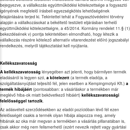
bejegyezve, a vállalkozás együttműködési kötelezettsége a fogyasztó
igényének megfelelő írásbeli egyezségkötés lehetőségének
felajánlására terjed ki. Tekintettel tehát a Fogyasztóvédelmi törvény
alapján a vállalkozásokat a békéltető testületi eljárásban terhelő
együttműködési kötelezettségre, a 45/2014. Kormány rendelet 11.§ (1)
bekezdésének v) pontja tekintetében elmondható, hogy létezik a
vállalkozás részére kötelező alternatív vitarendezést előíró jogszabályi
rendelkezés, melyről tájékoztatást kell nyújtania.
Kellékszavatosság
A kellékszavatosság
lényegében azt jelenti, hogy bármilyen termék
eladásáról is legyen szó,
a kötelezett
(a termék eladója, a
szolgáltatásnyújtást teljesítő fél, jelen esetben a Kempingmotyó Kft.)
a
termék hibájáért
(pontosabban: a vásárláskor a termékben már
meglévő hiba-ok miatt bekövetkező hibáért)
kellékszavatossági
felelősséggel tartozik
.
Az adásvételi szerződésekben az eladói pozícióban lévő fél ezen
felelősségét csakis a termék olyan hibája alapozza meg, amely
hibának az oka már megvan a termékben a vásárlás pillanatában is,
csak akkor még nem felismerhető (ezért nevezik rejtett vagy gyártási