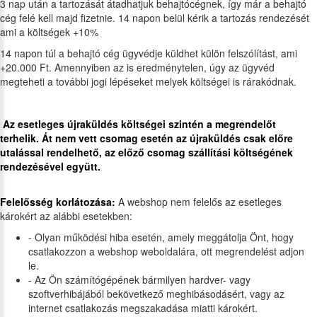
3 nap után a tartozását átadhatjuk behajtócégnek, így már a behajtó
cég felé kell majd fizetnie. 14 napon belül kérik a tartozás rendezését
ami a költségek +10%
14 napon túl a behajtó cég ügyvédje küldhet külön felszólítást, ami
+20.000 Ft. Amennyiben az is eredménytelen, úgy az ügyvéd
megteheti a további jogi lépéseket melyek költségei is rárakódnak.
Az esetleges újraküldés költségei szintén a megrendelőt
terhelik. Át nem vett csomag esetén az újraküldés csak előre
utalással rendelhető, az előző csomag szállítási költségének
rendezésével együtt.
Felelősség korlátozása:
A webshop nem felelős az esetleges
károkért az alábbi esetekben:
- Olyan működési hiba esetén, amely meggátolja Önt, hogy
csatlakozzon a webshop weboldalára, ott megrendelést adjon
le.
- Az Ön számítógépének bármilyen hardver- vagy
szoftverhibájából bekövetkező meghibásodásért, vagy az
internet csatlakozás megszakadása miatti károkért.