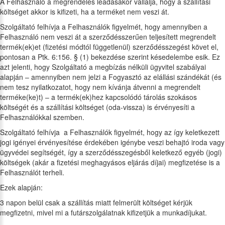
A Felhasználó a megrendelés leadásakor vállalja, hogy a szállítási
költséget akkor is kifizeti, ha a terméket nem veszi át.
Szolgáltató felhívja a Felhasználók figyelmét, hogy amennyiben a
Felhasználó nem veszi át a szerződésszerűen teljesített megrendelt
termék(ek)et (fizetési módtól függetlenül) szerződésszegést követ el,
pontosan a Ptk. 6:156. § (1) bekezdése szerint késedelembe esik. Ez
azt jelenti, hogy Szolgáltató a megbízás nélküli ügyvitel szabályai
alapján – amennyiben nem jelzi a Fogyasztó az elállási szándékát (és
nem tesz nyilatkozatot, hogy nem kívánja átvenni a megrendelt
terméke(ke)t) – a termék(ek)hez kapcsolódó tárolás szokásos
költségét és a szállítási költséget (oda-vissza) is érvényesíti a
Felhasználókkal szemben.
Szolgáltató felhívja a Felhasználók figyelmét, hogy az így keletkezett
jogi igényei érvényesítése érdekében igénybe veszi behajtó iroda vagy
ügyvédei segítségét, így a szerződésszegésből keletkező egyéb (jogi)
költségek (akár a fizetési meghagyásos eljárás díjai) megfizetése is a
Felhasználót terheli.
Ezek alapján:
3 napon belül csak a szállítás miatt felmerült költséget kérjük
megfizetni, mivel mi a futárszolgálatnak kifizetjük a munkadíjukat.