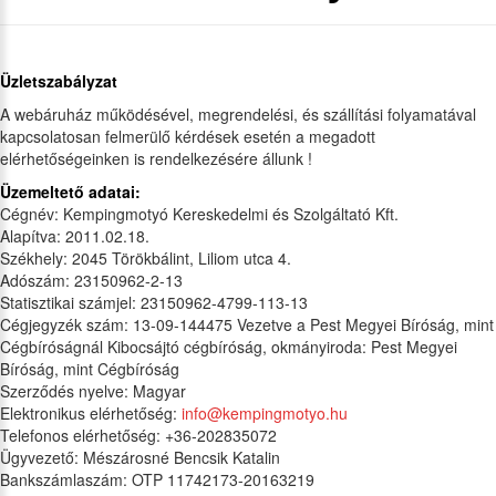
Üzletszabályzat
A webáruház működésével, megrendelési, és szállítási folyamatával
kapcsolatosan felmerülő kérdések esetén a megadott
elérhetőségeinken is rendelkezésére állunk !
Üzemeltető adatai:
Cégnév: Kempingmotyó Kereskedelmi és Szolgáltató Kft.
Alapítva: 2011.02.18.
Székhely: 2045 Törökbálint, Liliom utca 4.
Adószám: 23150962-2-13
Statisztikai számjel: 23150962-4799-113-13
Cégjegyzék szám: 13-09-144475 Vezetve a Pest Megyei Bíróság, mint
Cégbíróságnál Kibocsájtó cégbíróság, okmányiroda: Pest Megyei
Bíróság, mint Cégbíróság
Szerződés nyelve: Magyar
Elektronikus elérhetőség:
info@kempingmotyo.hu
Telefonos elérhetőség: +36-202835072
Ügyvezető: Mészárosné Bencsik Katalin
Bankszámlaszám: OTP 11742173-20163219