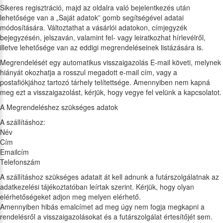
Sikeres regisztráció, majd az oldalra való bejelentkezés után
lehetősége van a „Saját adatok” gomb segítségével adatai
módosítására. Változtathat a vásárlói adatokon, címjegyzék
bejegyzésén, jelszaván, valamint fel- vagy leiratkozhat hírlevélről,
illetve lehetősége van az eddigi megrendeléseinek listázására is.
Megrendelését egy automatikus visszaigazolás E-mail követi, melynek
hiányát okozhatja a rosszul megadott e-mail cím, vagy a
postafiókjához tartozó tárhely telítettsége. Amennyiben nem kapná
meg ezt a visszaigazolást, kérjük, hogy vegye fel velünk a kapcsolatot.
A Megrendeléshez szükséges adatok
A szállításhoz:
Név
Cím
Emailcím
Telefonszám
A szállításhoz szükséges adatait át kell adnunk a futárszolgálatnak az
adatkezelési tájékoztatóban leírtak szerint. Kérjük, hogy olyan
elérhetőségeket adjon meg melyen elérhető.
Amennyiben hibás emalcímet ad meg úgy nem fogja megkapni a
rendelésről a visszaigazolásokat és a futárszolgálat értesítőjét sem.