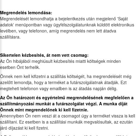
Megrendelés lemondása:
Megrendelését lemondhatja a bejelentkezés után megjelenő 'Saját
adatok' menüpontban vagy ügyfélszolgálatunknak küldött elektronikus
levélben, vagy telefonon, amíg megrendelés nem lett átadva
szállításra.
Sikertelen kézbesítés, át nem vett csomag:
Az Ön hibájából meghiúsult kézbesítés miatti költségek minden
esetben Önt terhelik.
Önnek nem kell kifizetni a szállítás költségét, ha megrendelését még
azelőtt lemondja, hogy a terméket a futárszolgálatnak átadják. Ezt
megteheti telefonon vagy emailben is az átadás napján délig.
Az Ön határozott és egyértelmű megrendelésének megfelelően
a
szállítmányozási munkát
a futárszolgálat végzi. A munka díját
Önnek mint megrendelőnek ki kell fizetnie.
Amennyiben Ön nem veszi át a csomagot úgy a terméket vissza is kell
szállítani. Ez esetben is a szállítási munkák megvalósultak, az ezután
járó díjazást ki kell fizetni.