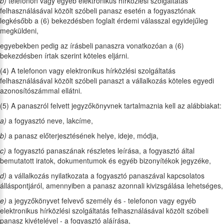
b)
telefonon vagy egyéb elektronikus hírközlési szolgáltatás
felhasználásával közölt szóbeli panasz esetén a fogyasztónak
legkésőbb a (6) bekezdésben foglalt érdemi válasszal egyidejűleg
megküldeni,
egyebekben pedig az írásbeli panaszra vonatkozóan a (6)
bekezdésben írtak szerint köteles eljárni.
(4) A telefonon vagy elektronikus hírközlési szolgáltatás
felhasználásával közölt szóbeli panaszt a vállalkozás köteles egyedi
azonosítószámmal ellátni.
(5) A panaszról felvett jegyzőkönyvnek tartalmaznia kell az alábbiakat:
a)
a fogyasztó neve, lakcíme,
b)
a panasz előterjesztésének helye, ideje, módja,
c)
a fogyasztó panaszának részletes leírása, a fogyasztó által
bemutatott iratok, dokumentumok és egyéb bizonyítékok jegyzéke,
d)
a vállalkozás nyilatkozata a fogyasztó panaszával kapcsolatos
álláspontjáról, amennyiben a panasz azonnali kivizsgálása lehetséges,
e)
a jegyzőkönyvet felvevő személy és - telefonon vagy egyéb
elektronikus hírközlési szolgáltatás felhasználásával közölt szóbeli
panasz kivételével - a fogyasztó aláírása,