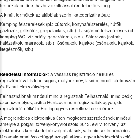
termékek on-line, házhoz szállítással rendelhetőek meg.
A kínált termékek az alábbiak szerint kategorizálhatóak:
Kemping felszerelések (pl.: bútorok, konyhafelszerelés, hűtők,
gázfőzők, grillsütők, gázpalackok, stb.), Lakójármű felszerelések (pl.:
kemping WC, víztartály, generátorok, stb.), Sátorozás (sátrak,
hálózsákok, matracok, stb.), Csónakok, kajakok (csónakok, kajakok,
kiegészítők, stb.)
Rendelési információk
: A vásárlás regisztráció nélkül és
regisztrációval is lehetséges, melyhez név, lakcím, mobil telefonszám
és E-mail cím szükséges.
Felhasználónak minősül mind a regisztrált Felhasználó, mind pedig
azon személyek, akik a Honlapon nem regisztráltak ugyan, de
regisztráció nélkül a Honlap egyes részeihez hozzáférnek.
A megrendelés elektronikus úton megkötött szerződésnek minősül,
amelyre a polgári törvénykönyvről szóló 2013. évi V. törvény, az
elektronikus kereskedelmi szolgáltatások, valamint az információs
társadalommal összefüggő szolgáltatások egyes kérdéseiről szóló