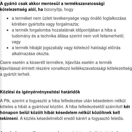
A gyártó csak akkor mentesül a termékszavatossági
kötelezettség alól, ha
bizonyítja, hogy
a terméket nem üzleti tevékenysége vagy önálló foglalkozása
körében gyártotta vagy forgalmazta;
a termék forgalomba hozatalának időpontjában a hiba a
tudomány és a technika állása szerint nem volt felismerhető;
vagy
a termék hibáját jogszabály vagy kötelező hatósági előírás
alkalmazása okozta.
Csere esetén a kicserélt termékre, kijavítás esetén a termék
kijavítással érintett részére vonatkozó kellékszavatossági kötelezettség
a gyártót terheli.
Közlési és igényérvényesítési határidők
A Ptk. szerint a fogyasztó a hiba felfedezése után késedelem nélkül
köteles a hibát a gyártóval közölni. A hiba felfedezésétől számított
két
hónapon belül közölt hibát késedelem nélkül közöltnek kell
tekinteni
. A közlés késedelméből eredő kárért a fogyasztó felelős.