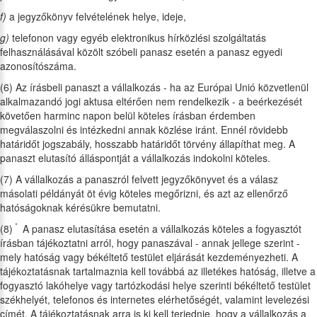
f)
a jegyzőkönyv felvételének helye, ideje,
g)
telefonon vagy egyéb elektronikus hírközlési szolgáltatás
felhasználásával közölt szóbeli panasz esetén a panasz egyedi
azonosítószáma.
(6) Az írásbeli panaszt a vállalkozás - ha az Európai Unió közvetlenül
alkalmazandó jogi aktusa eltérően nem rendelkezik - a beérkezését
követően harminc napon belül köteles írásban érdemben
megválaszolni és intézkedni annak közlése iránt. Ennél rövidebb
határidőt jogszabály, hosszabb határidőt törvény állapíthat meg. A
panaszt elutasító álláspontját a vállalkozás indokolni köteles.
(7) A vállalkozás a panaszról felvett jegyzőkönyvet és a válasz
másolati példányát öt évig köteles megőrizni, és azt az ellenőrző
hatóságoknak kérésükre bemutatni.
*
(8)
A panasz elutasítása esetén a vállalkozás köteles a fogyasztót
írásban tájékoztatni arról, hogy panaszával - annak jellege szerint -
mely hatóság vagy békéltető testület eljárását kezdeményezheti. A
tájékoztatásnak tartalmaznia kell továbbá az illetékes hatóság, illetve a
fogyasztó lakóhelye vagy tartózkodási helye szerinti békéltető testület
székhelyét, telefonos és internetes elérhetőségét, valamint levelezési
címét. A tájékoztatásnak arra is ki kell terjednie, hogy a vállalkozás a