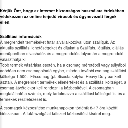
Kérjük Önt, hogy az internet biztonságos használata érdekében
védekezzen az online terjedő vírusok és úgynevezett férgek
ellen.
Szállítási információk
A megrendelt termékeket futár alvállalkozóval úton szállítjuk. Az
aktuális szállítási lehetőségeket és díjakat a Szállítás, jótállás, elállás
menüpontban olvashatók és a megrendelés folyamán a megrendelő
választhatja ki.
Több termék vásárlása esetén, ha a csomag méretéből vagy súlyából
adódóan nem csomagolható egybe, minden további csomag szállítási
költsége 1.500.- Ft/csomag (pl. Sisesta kályha, Heavy Duty bankett
asztal). A megrendelt termékek ellenértékét és a szállítási költséget, a
csomag átvételekor kell rendezni a kézbesítővel. A csomagban
megtalálható a számla, mely tartalmazza a szállítási költséget is, és a
termékek részletezését is.
A csomagok kézbesítése munkanapokon történik 8-17 óra közötti
időszakban. A futárszolgálat kétszeri kézbesítést kísérel meg.