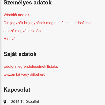
Személyes adatok
Vásárlói adatok
Címjegyzék bejegyzések megjelenítése, módosítása.
Jelszó megváltoztatása
Hírlevél
Saját adatok
Eddigi megrendeléseinek listája.
E-számlái vagy díjbekérői
Kapcsolat
2045 Törökbálint