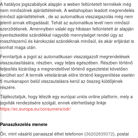
A hatályos jogszabályok alapján a weben feltüntetett termékek még
nem minősülnek ajánlattételnek. A webshopban leadott megrendelés
minősül ajánlattételnek , de az automatikus visszaigazolás még nem
jelenti annak elfogadását. Tehát az automatikus levél nem minősül
szerződésnek. Amennyiben valaki egy hibásan feltüntetett ár alapján
nyerészkedési szándékkal nagyobb mennyiséget rendel úgy az
rosszhiszemű és károkozási szándéknak minősül, és akár erljárást is
vonhat maga után.
Fenntartjuk a jogot az automatikusan visszaigazolt megrendelések
visszautasítására, részben, vagy teljes egészében. Részben történő
teljesítés kizárólag a megrendelővel történő egyeztetést követően
kerülhet sor! A termék vételárának előre történő kiegyenlítése esetén
5 munkanapon belül visszautalásra kerül az összeg küldőjének
részére.
Tájékoztatjuk, hogy létezik egy európai uniós online platform, mely a
jogviták rendezésére szolgál, ennek elérhetőségi linkje
https://ec.europa.eu/consumers/odr/
Panaszkezelés menete
Ön, mint vásárló panasszal élhet telefonon (
36202835072
), postai