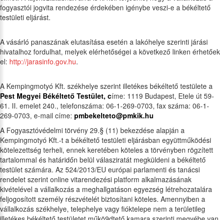
fogyasztói jogvita rendezése érdekében igénybe veszi-e a békéltető
testületi eljárást.
A vásárló panaszának elutasítása esetén a lakóhelye szerinti járási
hivatalhoz fordulhat, melyek elérhetőségei a következő linken érhetőek
el:
http://jarasinfo.gov.hu
.
A Kempingmotyó Kft. székhelye szerint illetékes békéltető testülete a
Pest Megyei Békéltető Testület, c
íme: 1119 Budapest, Etele út 59-
61. II. emelet 240., telefonszáma: 06-1-269-0703, fax száma: 06-1-
269-0703, e-mail címe:
pmbekelteto@pmkik.hu
A Fogyasztóvédelmi törvény 29.§ (11) bekezdése alapján a
Kempingmotyó Kft.-t a békéltető testületi eljárásban együttműködési
kötelezettség terheli, ennek keretében köteles a törvényben rögzített
tartalommal és határidőn belül válasziratát megküldeni a békéltető
testület számára. Az 524/2013/EU európai parlamenti és tanácsi
rendelet szerint online vitarendezési platform alkalmazásának
kivételével a vállalkozás a meghallgatáson egyezség létrehozatalára
feljogosított személy részvételét biztosítani köteles. Amennyiben a
vállalkozás székhelye, telephelye vagy fióktelepe nem a területileg
illetékes békéltető testületet műkö9dtető kamara szerinti megyébe van