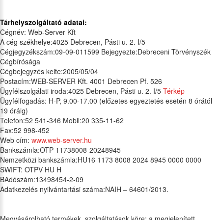
Tárhelyszolgáltató adatai:
Cégnév: Web-Server Kft
A cég székhelye:4025 Debrecen, Pásti u. 2. I/5
Cégjegyzékszám:09-09-011599 Bejegyezte:Debreceni Törvényszék
Cégbírósága
Cégbejegyzés kelte:2005/05/04
Postacím:WEB-SERVER Kft. 4001 Debrecen Pf. 526
Ügyfélszolgálati iroda:4025 Debrecen, Pásti u. 2. I/5
Térkép
Ügyfélfogadás: H-P, 9.00-17.00 (előzetes egyeztetés esetén 8 órától
19 óráig)
Telefon:52 541-346 Mobil:20 335-11-62
Fax:52 998-452
Web cím:
www.web-server.hu
Bankszámla:OTP 11738008-20248945
Nemzetközi bankszámla:HU16 1173 8008 2024 8945 0000 0000
SWIFT: OTPV HU H
BAdószám:13498454-2-09
Adatkezelés nyilvántartási száma:NAIH – 64601/2013.
Megvásárolható termékek, szolgáltatások köre: a megjelenített