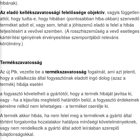
hibának).
Az eladó kellékszavatossági felelőssége objektív
, vagyis független
attól, hogy tudta-e, hogy hibában (pontosabban hiba-okban) szenvedő
terméket adott el, vagy sem, tehát a jóhiszemű eladó is felel a hibás
teljesítésért a vevővel szemben. (A rosszhiszeműség a vevő esetleges
kártérítési igényének érvényesítése szempontjából releváns
körülmény.)
Termékszavatosság
Az új Ptk. vezette be a
termékszavatosság
fogalmát, ami azt jelenti,
hogy a vállalkozás által fogyasztónak eladott ingó dolog (azaz a
termék) hibája esetén
a fogyasztó követelheti a gyártótól, hogy a termék hibáját javítsa ki,
vagy - ha a kijavítás megfelelő határidőn belül, a fogyasztó érdekeinek
sérelme nélkül nem lehetséges - a terméket cserélje ki.
A termék akkor hibás, ha nem felel meg a terméknek a gyártó által
történt forgalomba hozatalakor hatályos minőségi követelményeknek,
vagy nem rendelkezik a gyártó által adott leírásban szereplő
tulajdonságokkal.