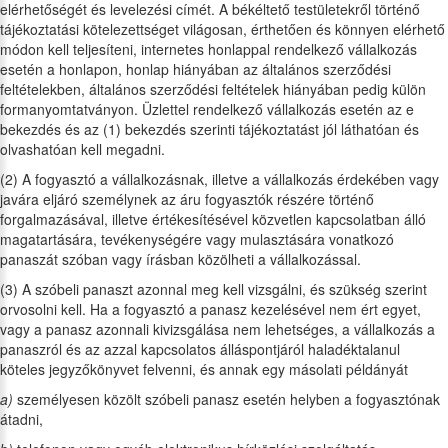
elérhetőségét és levelezési címét. A békéltető testületekről történő
tájékoztatási kötelezettséget világosan, érthetően és könnyen elérhető
módon kell teljesíteni, internetes honlappal rendelkező vállalkozás
esetén a honlapon, honlap hiányában az általános szerződési
feltételekben, általános szerződési feltételek hiányában pedig külön
formanyomtatványon. Üzlettel rendelkező vállalkozás esetén az e
bekezdés és az (1) bekezdés szerinti tájékoztatást jól láthatóan és
olvashatóan kell megadni.
(2) A fogyasztó a vállalkozásnak, illetve a vállalkozás érdekében vagy
javára eljáró személynek az áru fogyasztók részére történő
forgalmazásával, illetve értékesítésével közvetlen kapcsolatban álló
magatartására, tevékenységére vagy mulasztására vonatkozó
panaszát szóban vagy írásban közölheti a vállalkozással.
(3) A szóbeli panaszt azonnal meg kell vizsgálni, és szükség szerint
orvosolni kell. Ha a fogyasztó a panasz kezelésével nem ért egyet,
vagy a panasz azonnali kivizsgálása nem lehetséges, a vállalkozás a
panaszról és az azzal kapcsolatos álláspontjáról haladéktalanul
köteles jegyzőkönyvet felvenni, és annak egy másolati példányát
a)
személyesen közölt szóbeli panasz esetén helyben a fogyasztónak
átadni,