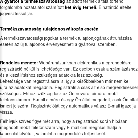
A gyártót a termékszavatosság
az adott termék általa történő
forgalomba hozatalától számított
két évig terheli
. E határidő eltelte
jogvesztéssel jár.
Termékszavatosság tulajdonosváltozás esetén
A termékszavatossági jogokat a termék tulajdonjogának átruházása
esetén az új tulajdonos érvényesítheti a gyártóval szemben.
Rendelés menete:
Webáruházunkban elektronikus megrendelésre
regisztráció nélkül is lehetősége van. Ez esetben csak a számlázáshoz
és a kiszállításhoz szükséges adatokra lesz szükség.
Lehetősége van regisztrálásra is, így a későbbiekben már nem kell
újra az adatokat megadnia. Regisztrálnia csak az első megrendelésnél
szükséges. Ehhez szükség lesz az Ön nevére, címére, mobil
telefonszámára, E-mail címére és egy Ön által megadott, csak Ön által
ismert jelszóra. Regisztrációját egy automatikus válasz E-mail igazolja
vissza.
Felhívjuk szíves figyelmét arra, hogy a regisztráció során hibásan
megadott mobil telefonszám vagy E-mail cím meghiúsíthatja a
kapcsolatfelvételt, valamint a megrendelés teljesítését.