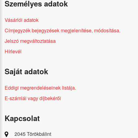
Személyes adatok
Vásárlói adatok
Címjegyzék bejegyzések megjelenítése, módosítása.
Jelszó megváltoztatása
Hírlevél
Saját adatok
Eddigi megrendeléseinek listája.
E-számlái vagy díjbekérői
Kapcsolat
2045 Törökbálint