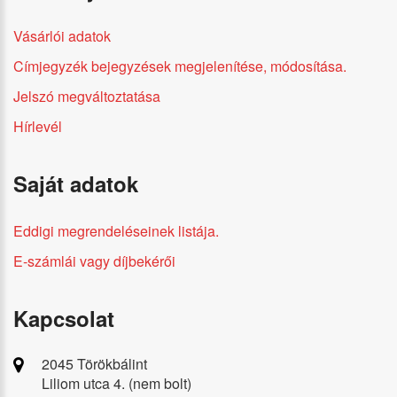
Vásárlói adatok
Címjegyzék bejegyzések megjelenítése, módosítása.
Jelszó megváltoztatása
Hírlevél
Saját adatok
Eddigi megrendeléseinek listája.
E-számlái vagy díjbekérői
Kapcsolat
2045 Törökbálint
Liliom utca 4. (nem bolt)