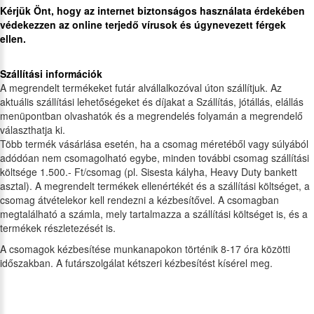
Kérjük Önt, hogy az internet biztonságos használata érdekében
védekezzen az online terjedő vírusok és úgynevezett férgek
ellen.
Szállítási információk
A megrendelt termékeket futár alvállalkozóval úton szállítjuk. Az
aktuális szállítási lehetőségeket és díjakat a Szállítás, jótállás, elállás
menüpontban olvashatók és a megrendelés folyamán a megrendelő
választhatja ki.
Több termék vásárlása esetén, ha a csomag méretéből vagy súlyából
adódóan nem csomagolható egybe, minden további csomag szállítási
költsége 1.500.- Ft/csomag (pl. Sisesta kályha, Heavy Duty bankett
asztal). A megrendelt termékek ellenértékét és a szállítási költséget, a
csomag átvételekor kell rendezni a kézbesítővel. A csomagban
megtalálható a számla, mely tartalmazza a szállítási költséget is, és a
termékek részletezését is.
A csomagok kézbesítése munkanapokon történik 8-17 óra közötti
időszakban. A futárszolgálat kétszeri kézbesítést kísérel meg.