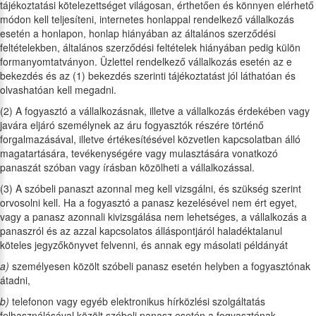
tájékoztatási kötelezettséget világosan, érthetően és könnyen elérhető
módon kell teljesíteni, internetes honlappal rendelkező vállalkozás
esetén a honlapon, honlap hiányában az általános szerződési
feltételekben, általános szerződési feltételek hiányában pedig külön
formanyomtatványon. Üzlettel rendelkező vállalkozás esetén az e
bekezdés és az (1) bekezdés szerinti tájékoztatást jól láthatóan és
olvashatóan kell megadni.
(2) A fogyasztó a vállalkozásnak, illetve a vállalkozás érdekében vagy
javára eljáró személynek az áru fogyasztók részére történő
forgalmazásával, illetve értékesítésével közvetlen kapcsolatban álló
magatartására, tevékenységére vagy mulasztására vonatkozó
panaszát szóban vagy írásban közölheti a vállalkozással.
(3) A szóbeli panaszt azonnal meg kell vizsgálni, és szükség szerint
orvosolni kell. Ha a fogyasztó a panasz kezelésével nem ért egyet,
vagy a panasz azonnali kivizsgálása nem lehetséges, a vállalkozás a
panaszról és az azzal kapcsolatos álláspontjáról haladéktalanul
köteles jegyzőkönyvet felvenni, és annak egy másolati példányát
a)
személyesen közölt szóbeli panasz esetén helyben a fogyasztónak
átadni,
b)
telefonon vagy egyéb elektronikus hírközlési szolgáltatás
felhasználásával közölt szóbeli panasz esetén a fogyasztónak