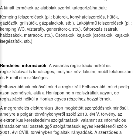
A kínált termékek az alábbiak szerint kategorizálhatóak:
Kemping felszerelések (pl.: bútorok, konyhafelszerelés, hűtők,
gázfőzők, grillsütők, gázpalackok, stb.), Lakójármű felszerelések (pl.:
kemping WC, víztartály, generátorok, stb.), Sátorozás (sátrak,
hálózsákok, matracok, stb.), Csónakok, kajakok (csónakok, kajakok,
kiegészítők, stb.)
Rendelési információk
: A vásárlás regisztráció nélkül és
regisztrációval is lehetséges, melyhez név, lakcím, mobil telefonszám
és E-mail cím szükséges.
Felhasználónak minősül mind a regisztrált Felhasználó, mind pedig
azon személyek, akik a Honlapon nem regisztráltak ugyan, de
regisztráció nélkül a Honlap egyes részeihez hozzáférnek.
A megrendelés elektronikus úton megkötött szerződésnek minősül,
amelyre a polgári törvénykönyvről szóló 2013. évi V. törvény, az
elektronikus kereskedelmi szolgáltatások, valamint az információs
társadalommal összefüggő szolgáltatások egyes kérdéseiről szóló
2001. évi CVIII. törvényben foglaltak irányadóak. A szerződés a