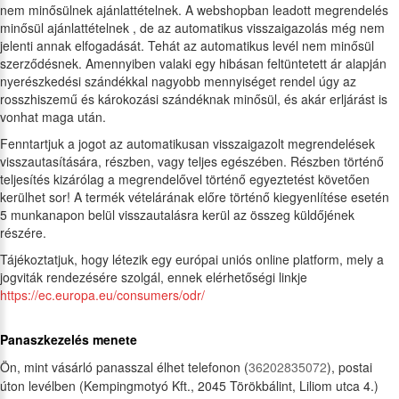
nem minősülnek ajánlattételnek. A webshopban leadott megrendelés
minősül ajánlattételnek , de az automatikus visszaigazolás még nem
jelenti annak elfogadását. Tehát az automatikus levél nem minősül
szerződésnek. Amennyiben valaki egy hibásan feltüntetett ár alapján
nyerészkedési szándékkal nagyobb mennyiséget rendel úgy az
rosszhiszemű és károkozási szándéknak minősül, és akár erljárást is
vonhat maga után.
Fenntartjuk a jogot az automatikusan visszaigazolt megrendelések
visszautasítására, részben, vagy teljes egészében. Részben történő
teljesítés kizárólag a megrendelővel történő egyeztetést követően
kerülhet sor! A termék vételárának előre történő kiegyenlítése esetén
5 munkanapon belül visszautalásra kerül az összeg küldőjének
részére.
Tájékoztatjuk, hogy létezik egy európai uniós online platform, mely a
jogviták rendezésére szolgál, ennek elérhetőségi linkje
https://ec.europa.eu/consumers/odr/
Panaszkezelés menete
Ön, mint vásárló panasszal élhet telefonon (
36202835072
), postai
úton levélben (Kempingmotyó Kft., 2045 Törökbálint, Liliom utca 4.)