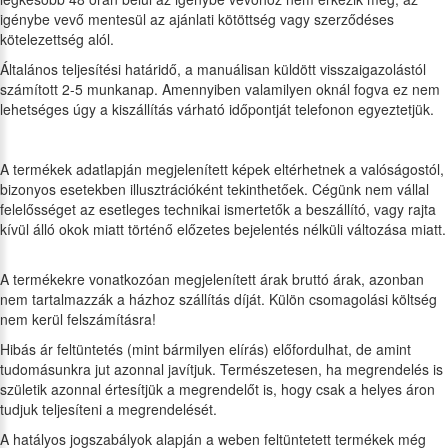
igénybe vevő mentesül az ajánlati kötöttség vagy szerződéses
kötelezettség alól.
Általános teljesítési határidő, a manuálisan küldött visszaigazolástól
számított 2-5 munkanap. Amennyiben valamilyen oknál fogva ez nem
lehetséges úgy a kiszállítás várható időpontját telefonon egyeztetjük.
A termékek adatlapján megjelenített képek eltérhetnek a valóságostól,
bizonyos esetekben illusztrációként tekinthetőek. Cégünk nem vállal
felelősséget az esetleges technikai ismertetők a beszállító, vagy rajta
kívül álló okok miatt történő előzetes bejelentés nélküli változása miatt.
A termékekre vonatkozóan megjelenített árak bruttó árak, azonban
nem tartalmazzák a házhoz szállítás díját. Külön csomagolási költség
nem kerül felszámításra!
Hibás ár feltüntetés (mint bármilyen elírás) előfordulhat, de amint
tudomásunkra jut azonnal javítjuk. Természetesen, ha megrendelés is
születik azonnal értesítjük a megrendelőt is, hogy csak a helyes áron
tudjuk teljesíteni a megrendelését.
A hatályos jogszabályok alapján a weben feltüntetett termékek még