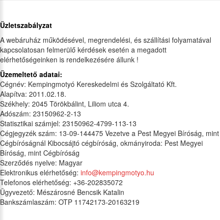
Üzletszabályzat
A webáruház működésével, megrendelési, és szállítási folyamatával
kapcsolatosan felmerülő kérdések esetén a megadott
elérhetőségeinken is rendelkezésére állunk !
Üzemeltető adatai:
Cégnév: Kempingmotyó Kereskedelmi és Szolgáltató Kft.
Alapítva: 2011.02.18.
Székhely: 2045 Törökbálint, Liliom utca 4.
Adószám: 23150962-2-13
Statisztikai számjel: 23150962-4799-113-13
Cégjegyzék szám: 13-09-144475 Vezetve a Pest Megyei Bíróság, mint
Cégbíróságnál Kibocsájtó cégbíróság, okmányiroda: Pest Megyei
Bíróság, mint Cégbíróság
Szerződés nyelve: Magyar
Elektronikus elérhetőség:
info@kempingmotyo.hu
Telefonos elérhetőség: +36-202835072
Ügyvezető: Mészárosné Bencsik Katalin
Bankszámlaszám: OTP 11742173-20163219