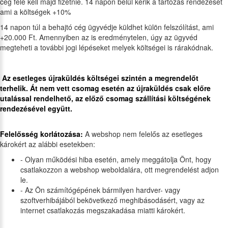
cég felé kell majd fizetnie. 14 napon belül kérik a tartozás rendezését
ami a költségek +10%
14 napon túl a behajtó cég ügyvédje küldhet külön felszólítást, ami
+20.000 Ft. Amennyiben az is eredménytelen, úgy az ügyvéd
megteheti a további jogi lépéseket melyek költségei is rárakódnak.
Az esetleges újraküldés költségei szintén a megrendelőt
terhelik. Át nem vett csomag esetén az újraküldés csak előre
utalással rendelhető, az előző csomag szállítási költségének
rendezésével együtt.
Felelősség korlátozása:
A webshop nem felelős az esetleges
károkért az alábbi esetekben:
- Olyan működési hiba esetén, amely meggátolja Önt, hogy
csatlakozzon a webshop weboldalára, ott megrendelést adjon
le.
- Az Ön számítógépének bármilyen hardver- vagy
szoftverhibájából bekövetkező meghibásodásért, vagy az
internet csatlakozás megszakadása miatti károkért.