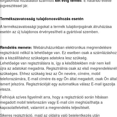
forgalomba hozatalától számított
két évig terheli
. E határidő eltelte
jogvesztéssel jár.
Termékszavatosság tulajdonosváltozás esetén
A termékszavatossági jogokat a termék tulajdonjogának átruházása
esetén az új tulajdonos érvényesítheti a gyártóval szemben.
Rendelés menete:
Webáruházunkban elektronikus megrendelésre
regisztráció nélkül is lehetősége van. Ez esetben csak a számlázáshoz
és a kiszállításhoz szükséges adatokra lesz szükség.
Lehetősége van regisztrálásra is, így a későbbiekben már nem kell
újra az adatokat megadnia. Regisztrálnia csak az első megrendelésnél
szükséges. Ehhez szükség lesz az Ön nevére, címére, mobil
telefonszámára, E-mail címére és egy Ön által megadott, csak Ön által
ismert jelszóra. Regisztrációját egy automatikus válasz E-mail igazolja
vissza.
Felhívjuk szíves figyelmét arra, hogy a regisztráció során hibásan
megadott mobil telefonszám vagy E-mail cím meghiúsíthatja a
kapcsolatfelvételt, valamint a megrendelés teljesítését.
Sikeres regisztráció, majd az oldalra való bejelentkezés után