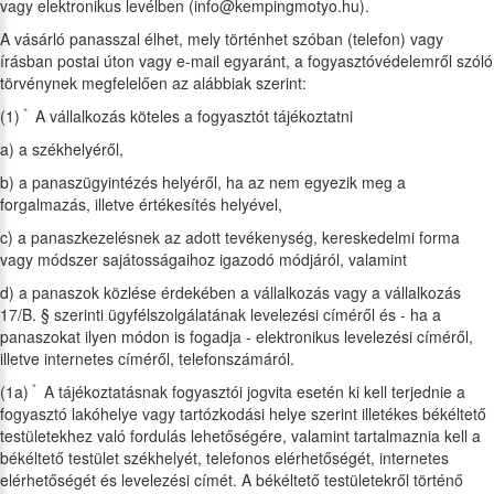
vagy elektronikus levélben (info@kempingmotyo.hu).
A vásárló panasszal élhet, mely történhet szóban (telefon) vagy
írásban postai úton vagy e-mail egyaránt, a fogyasztóvédelemről szóló
törvénynek megfelelően az alábbiak szerint:
*
(1)
A vállalkozás köteles a fogyasztót tájékoztatni
a) a székhelyéről,
b) a panaszügyintézés helyéről, ha az nem egyezik meg a
forgalmazás, illetve értékesítés helyével,
c) a panaszkezelésnek az adott tevékenység, kereskedelmi forma
vagy módszer sajátosságaihoz igazodó módjáról, valamint
d) a panaszok közlése érdekében a vállalkozás vagy a vállalkozás
17/B. § szerinti ügyfélszolgálatának levelezési címéről és - ha a
panaszokat ilyen módon is fogadja - elektronikus levelezési címéről,
illetve internetes címéről, telefonszámáról.
*
(1a)
A tájékoztatásnak fogyasztói jogvita esetén ki kell terjednie a
fogyasztó lakóhelye vagy tartózkodási helye szerint illetékes békéltető
testületekhez való fordulás lehetőségére, valamint tartalmaznia kell a
békéltető testület székhelyét, telefonos elérhetőségét, internetes
elérhetőségét és levelezési címét. A békéltető testületekről történő