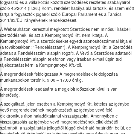
fogyasztó és a vállalkozás közötti szerződések részletes szabályairól
szóló 45/2014 (II.26.) Korm. rendelet hatálya alá tartozik, és szem előtt
tartja a fogyasztók jogairól szóló Európai Parlament és a Tanács
2011/83/EU irányelvének rendelkezéseit.
A Webáruházon keresztül megkötött Szerződés nem minősül írásbeli
szerződésnek, és azt a Kempingmotyó Kft. nem iktatja. A
Kempingmotyó Kft. a szerződéseket egyedi azonosítószámmal látja el
(a továbbiakban: ”Rendelésszám”). A Kempingmotyó Kft. a Szerződés
adatait a Rendelésszám alapján rögzíti. A Vevő a Szerződés adatairól
a Rendelésszám alapján telefonon vagy írásban e-mail útján tud
tájékoztatást kérni a Kempingmotyó Kft.-től.
A megrendelések feldolgozása A megrendelések feldolgozása
munkanapokon történik, 9.00 – 17.00 óráig.
A megrendelések leadására a megjelölt időszakon kívül is van
lehetőség.
A szolgáltató, jelen esetben a Kempingmotyó Kft. köteles az igénybe
vevő megrendelésének megérkezését az igénybe vevő felé
elektronikus úton haladéktalanul visszaigazolni. Amennyiben e
visszaigazolás az igénybe vevő megrendelésének elküldésétől
számított, a szolgáltatás jellegétől függő elvárható határidőn belül, de
legkésőbb 48 órán belül az igénybe vevőhöz nem érkezik meg, az