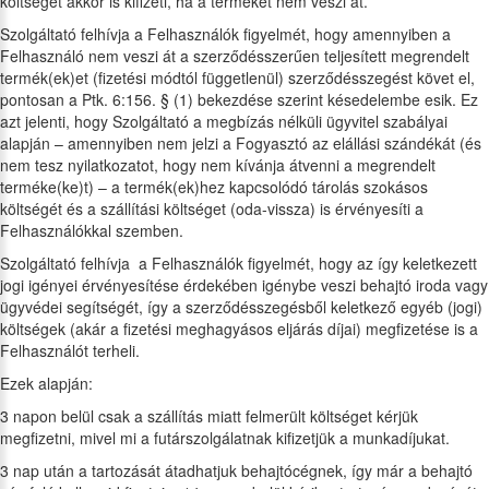
költséget akkor is kifizeti, ha a terméket nem veszi át.
Szolgáltató felhívja a Felhasználók figyelmét, hogy amennyiben a
Felhasználó nem veszi át a szerződésszerűen teljesített megrendelt
termék(ek)et (fizetési módtól függetlenül) szerződésszegést követ el,
pontosan a Ptk. 6:156. § (1) bekezdése szerint késedelembe esik. Ez
azt jelenti, hogy Szolgáltató a megbízás nélküli ügyvitel szabályai
alapján – amennyiben nem jelzi a Fogyasztó az elállási szándékát (és
nem tesz nyilatkozatot, hogy nem kívánja átvenni a megrendelt
terméke(ke)t) – a termék(ek)hez kapcsolódó tárolás szokásos
költségét és a szállítási költséget (oda-vissza) is érvényesíti a
Felhasználókkal szemben.
Szolgáltató felhívja a Felhasználók figyelmét, hogy az így keletkezett
jogi igényei érvényesítése érdekében igénybe veszi behajtó iroda vagy
ügyvédei segítségét, így a szerződésszegésből keletkező egyéb (jogi)
költségek (akár a fizetési meghagyásos eljárás díjai) megfizetése is a
Felhasználót terheli.
Ezek alapján:
3 napon belül csak a szállítás miatt felmerült költséget kérjük
megfizetni, mivel mi a futárszolgálatnak kifizetjük a munkadíjukat.
3 nap után a tartozását átadhatjuk behajtócégnek, így már a behajtó