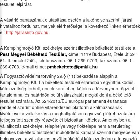
testületi eljárást.
A vásárló panaszának elutasítása esetén a lakóhelye szerinti járási
hivatalhoz fordulhat, melyek elérhetőségei a következő linken érhetőek
el:
http://jarasinfo.gov.hu
.
A Kempingmotyó Kft. székhelye szerint illetékes békéltető testülete a
Pest Megyei Békéltető Testület, c
íme: 1119 Budapest, Etele út 59-
61. II. emelet 240., telefonszáma: 06-1-269-0703, fax száma: 06-1-
269-0703, e-mail címe:
pmbekelteto@pmkik.hu
A Fogyasztóvédelmi törvény 29.§ (11) bekezdése alapján a
Kempingmotyó Kft.-t a békéltető testületi eljárásban együttműködési
kötelezettség terheli, ennek keretében köteles a törvényben rögzített
tartalommal és határidőn belül válasziratát megküldeni a békéltető
testület számára. Az 524/2013/EU európai parlamenti és tanácsi
rendelet szerint online vitarendezési platform alkalmazásának
kivételével a vállalkozás a meghallgatáson egyezség létrehozatalára
feljogosított személy részvételét biztosítani köteles. Amennyiben a
vállalkozás székhelye, telephelye vagy fióktelepe nem a területileg
illetékes békéltető testületet műkö9dtető kamara szerinti megyébe van
bejegyezve, a vállalkozás együttműködési kötelezettsége a fogyasztó