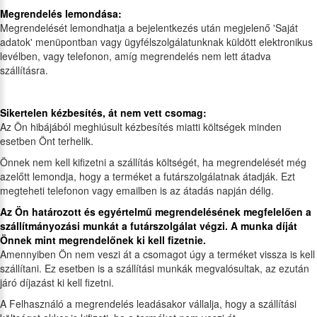
Megrendelés lemondása:
Megrendelését lemondhatja a bejelentkezés után megjelenő 'Saját
adatok' menüpontban vagy ügyfélszolgálatunknak küldött elektronikus
levélben, vagy telefonon, amíg megrendelés nem lett átadva
szállításra.
Sikertelen kézbesítés, át nem vett csomag:
Az Ön hibájából meghiúsult kézbesítés miatti költségek minden
esetben Önt terhelik.
Önnek nem kell kifizetni a szállítás költségét, ha megrendelését még
azelőtt lemondja, hogy a terméket a futárszolgálatnak átadják. Ezt
megteheti telefonon vagy emailben is az átadás napján délig.
Az Ön határozott és egyértelmű megrendelésének megfelelően
a
szállítmányozási munkát
a futárszolgálat végzi. A munka díját
Önnek mint megrendelőnek ki kell fizetnie.
Amennyiben Ön nem veszi át a csomagot úgy a terméket vissza is kell
szállítani. Ez esetben is a szállítási munkák megvalósultak, az ezután
járó díjazást ki kell fizetni.
A Felhasználó a megrendelés leadásakor vállalja, hogy a szállítási