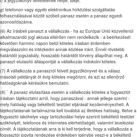
f)
a jegyzőkönyv felvételének helye, ideje,
g)
telefonon vagy egyéb elektronikus hírközlési szolgáltatás
felhasználásával közölt szóbeli panasz esetén a panasz egyedi
azonosítószáma.
(6) Az írásbeli panaszt a vállalkozás - ha az Európai Unió közvetlenül
alkalmazandó jogi aktusa eltérően nem rendelkezik - a beérkezését
követően harminc napon belül köteles írásban érdemben
megválaszolni és intézkedni annak közlése iránt. Ennél rövidebb
határidőt jogszabály, hosszabb határidőt törvény állapíthat meg. A
panaszt elutasító álláspontját a vállalkozás indokolni köteles.
(7) A vállalkozás a panaszról felvett jegyzőkönyvet és a válasz
másolati példányát öt évig köteles megőrizni, és azt az ellenőrző
hatóságoknak kérésükre bemutatni.
*
(8)
A panasz elutasítása esetén a vállalkozás köteles a fogyasztót
írásban tájékoztatni arról, hogy panaszával - annak jellege szerint -
mely hatóság vagy békéltető testület eljárását kezdeményezheti. A
tájékoztatásnak tartalmaznia kell továbbá az illetékes hatóság, illetve a
fogyasztó lakóhelye vagy tartózkodási helye szerinti békéltető testület
székhelyét, telefonos és internetes elérhetőségét, valamint levelezési
címét. A tájékoztatásnak arra is ki kell terjednie, hogy a vállalkozás a
fogyasztói jogvita rendezése érdekében igénybe veszi-e a békéltető