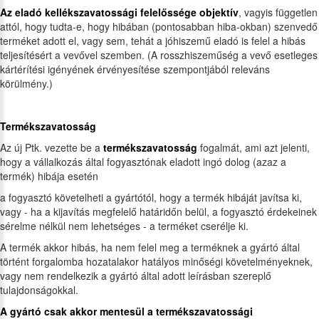
Az eladó kellékszavatossági felelőssége objektív
, vagyis független
attól, hogy tudta-e, hogy hibában (pontosabban hiba-okban) szenvedő
terméket adott el, vagy sem, tehát a jóhiszemű eladó is felel a hibás
teljesítésért a vevővel szemben. (A rosszhiszeműség a vevő esetleges
kártérítési igényének érvényesítése szempontjából releváns
körülmény.)
Termékszavatosság
Az új Ptk. vezette be a
termékszavatosság
fogalmát, ami azt jelenti,
hogy a vállalkozás által fogyasztónak eladott ingó dolog (azaz a
termék) hibája esetén
a fogyasztó követelheti a gyártótól, hogy a termék hibáját javítsa ki,
vagy - ha a kijavítás megfelelő határidőn belül, a fogyasztó érdekeinek
sérelme nélkül nem lehetséges - a terméket cserélje ki.
A termék akkor hibás, ha nem felel meg a terméknek a gyártó által
történt forgalomba hozatalakor hatályos minőségi követelményeknek,
vagy nem rendelkezik a gyártó által adott leírásban szereplő
tulajdonságokkal.
A gyártó csak akkor mentesül a termékszavatossági