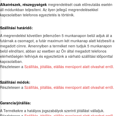
Alkatrészek, részegységek
megrendelését csak előreutalás esetén
áll módunkban teljesíteni. Az ilyen jellegű megrendelésekkel
kapcsolatban telefonos egyeztetés is történik.
Szállítási határidő:
A megrendelést követően jellemzően 5 munkanapon belül adjuk át a
futárnak a csomagot, a futár maximum két munkanap alatt kézbesíti a
megadott címre. Amennyiben a terméket nem tudjuk 5 munkanapon
belül elindítani, abban az esetben az Ön által megadott telefonos
elérhetőségén felhívjuk és egyeztetünk a várható szállítási időponttal
kapcsolatban.
Részletesen a
Szállítás, jótállás, elállás menüpont alatt olvashat erről.
Szállítási módok:
Részletesen a
Szállítás, jótállás, elállás menüpont alatt olvashat erről.
Garancia/jótállás:
A Termékekre a hatályos jogszabályok szerinti jótállást vállaljuk.
Részletesen a
Szállítás, jótállás, elállás menüpont alatt olvashat erről.