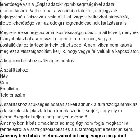
lehetősége van a „Saját adatok” gomb segítségével adatai
módosítására. Változtathat a vásárlói adatokon, címjegyzék
bejegyzésén, jelszaván, valamint fel- vagy leiratkozhat hírlevélről,
illetve lehetősége van az eddigi megrendeléseinek listázására is.
Megrendelését egy automatikus visszaigazolás E-mail követi, melynek
hiányát okozhatja a rosszul megadott e-mail cím, vagy a
postafiókjához tartozó tárhely telítettsége. Amennyiben nem kapná
meg ezt a visszaigazolást, kérjük, hogy vegye fel velünk a kapcsolatot.
A Megrendeléshez szükséges adatok
A szállításhoz:
Név
Cím
Emailcím
Telefonszám
A szállításhoz szükséges adatait át kell adnunk a futárszolgálatnak az
adatkezelési tájékoztatóban leírtak szerint. Kérjük, hogy olyan
elérhetőségeket adjon meg melyen elérhető.
Amennyiben hibás emalcímet ad meg úgy nem fogja megkapni a
rendelésről a visszaigazolásokat és a futárszolgálat értesítőjét sem.
Amennyiben hibás telefonszámot ad meg, vagy a megadott