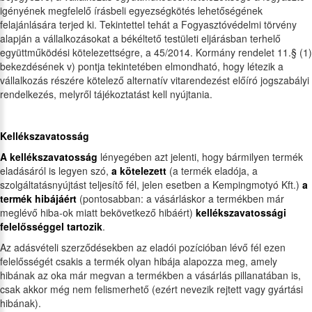
igényének megfelelő írásbeli egyezségkötés lehetőségének
felajánlására terjed ki. Tekintettel tehát a Fogyasztóvédelmi törvény
alapján a vállalkozásokat a békéltető testületi eljárásban terhelő
együttműködési kötelezettségre, a 45/2014. Kormány rendelet 11.§ (1)
bekezdésének v) pontja tekintetében elmondható, hogy létezik a
vállalkozás részére kötelező alternatív vitarendezést előíró jogszabályi
rendelkezés, melyről tájékoztatást kell nyújtania.
Kellékszavatosság
A kellékszavatosság
lényegében azt jelenti, hogy bármilyen termék
eladásáról is legyen szó,
a kötelezett
(a termék eladója, a
szolgáltatásnyújtást teljesítő fél, jelen esetben a Kempingmotyó Kft.)
a
termék hibájáért
(pontosabban: a vásárláskor a termékben már
meglévő hiba-ok miatt bekövetkező hibáért)
kellékszavatossági
felelősséggel tartozik
.
Az adásvételi szerződésekben az eladói pozícióban lévő fél ezen
felelősségét csakis a termék olyan hibája alapozza meg, amely
hibának az oka már megvan a termékben a vásárlás pillanatában is,
csak akkor még nem felismerhető (ezért nevezik rejtett vagy gyártási
hibának).