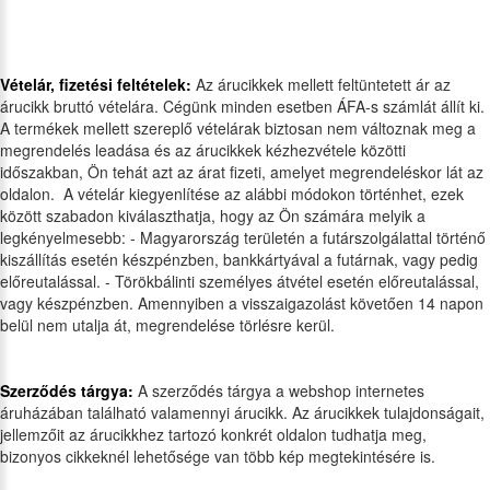
Vételár, fizetési feltételek:
Az árucikkek mellett feltüntetett ár az
árucikk bruttó vételára. Cégünk minden esetben ÁFA-s számlát állít ki.
A termékek mellett szereplő vételárak biztosan nem változnak meg a
megrendelés leadása és az árucikkek kézhezvétele közötti
időszakban, Ön tehát azt az árat fizeti, amelyet megrendeléskor lát az
oldalon. A vételár kiegyenlítése az alábbi módokon történhet, ezek
között szabadon kiválaszthatja, hogy az Ön számára melyik a
legkényelmesebb: - Magyarország területén a futárszolgálattal történő
kiszállítás esetén készpénzben, bankkártyával a futárnak, vagy pedig
előreutalással. - Törökbálinti személyes átvétel esetén előreutalással,
vagy készpénzben. Amennyiben a visszaigazolást követően 14 napon
belül nem utalja át, megrendelése törlésre kerül.
Szerződés tárgya:
A szerződés tárgya a webshop internetes
áruházában található valamennyi árucikk. Az árucikkek tulajdonságait,
jellemzőit az árucikkhez tartozó konkrét oldalon tudhatja meg,
bizonyos cikkeknél lehetősége van több kép megtekintésére is.