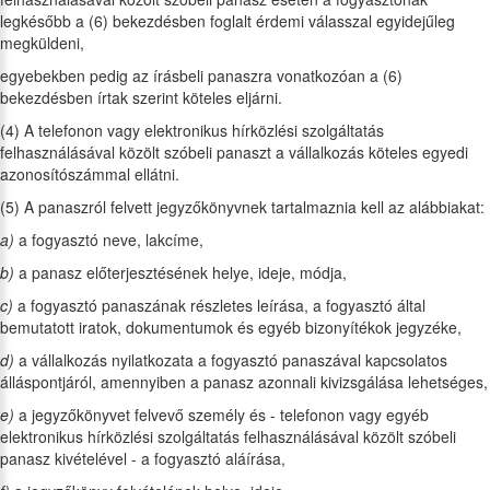
legkésőbb a (6) bekezdésben foglalt érdemi válasszal egyidejűleg
megküldeni,
egyebekben pedig az írásbeli panaszra vonatkozóan a (6)
bekezdésben írtak szerint köteles eljárni.
(4) A telefonon vagy elektronikus hírközlési szolgáltatás
felhasználásával közölt szóbeli panaszt a vállalkozás köteles egyedi
azonosítószámmal ellátni.
(5) A panaszról felvett jegyzőkönyvnek tartalmaznia kell az alábbiakat:
a)
a fogyasztó neve, lakcíme,
b)
a panasz előterjesztésének helye, ideje, módja,
c)
a fogyasztó panaszának részletes leírása, a fogyasztó által
bemutatott iratok, dokumentumok és egyéb bizonyítékok jegyzéke,
d)
a vállalkozás nyilatkozata a fogyasztó panaszával kapcsolatos
álláspontjáról, amennyiben a panasz azonnali kivizsgálása lehetséges,
e)
a jegyzőkönyvet felvevő személy és - telefonon vagy egyéb
elektronikus hírközlési szolgáltatás felhasználásával közölt szóbeli
panasz kivételével - a fogyasztó aláírása,