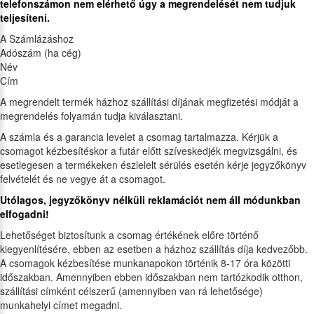
telefonszámon nem elérhető úgy a megrendelését nem tudjuk
teljesíteni.
A Számlázáshoz
Adószám (ha cég)
Név
Cím
A megrendelt termék házhoz szállítási díjának megfizetési módját a
megrendelés folyamán tudja kiválasztani.
A számla és a garancia levelet a csomag tartalmazza. Kérjük a
csomagot kézbesítéskor a futár előtt szíveskedjék megvizsgálni, és
esetlegesen a termékeken észlelelt sérülés esetén kérje jegyzőkönyv
felvételét és ne vegye át a csomagot.
Utólagos, jegyzőkönyv nélküli reklamációt nem áll módunkban
elfogadni!
Lehetőséget biztosítunk a csomag értékének előre történő
kiegyenlítésére, ebben az esetben a házhoz szállítás díja kedvezőbb.
A csomagok kézbesítése munkanapokon történik 8-17 óra közötti
időszakban. Amennyiben ebben időszakban nem tartózkodik otthon,
szállítási címként célszerű (amennyiben van rá lehetősége)
munkahelyi címet megadni.