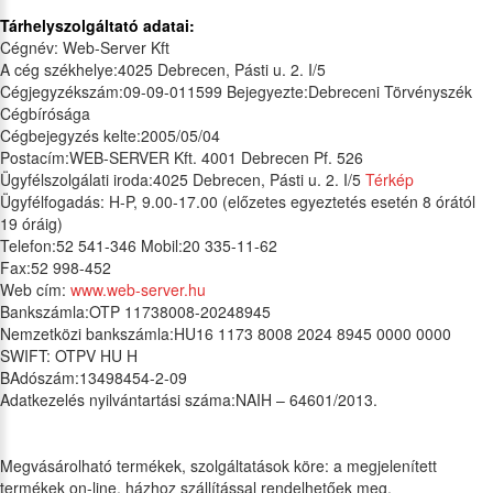
Tárhelyszolgáltató adatai:
Cégnév: Web-Server Kft
A cég székhelye:4025 Debrecen, Pásti u. 2. I/5
Cégjegyzékszám:09-09-011599 Bejegyezte:Debreceni Törvényszék
Cégbírósága
Cégbejegyzés kelte:2005/05/04
Postacím:WEB-SERVER Kft. 4001 Debrecen Pf. 526
Ügyfélszolgálati iroda:4025 Debrecen, Pásti u. 2. I/5
Térkép
Ügyfélfogadás: H-P, 9.00-17.00 (előzetes egyeztetés esetén 8 órától
19 óráig)
Telefon:52 541-346 Mobil:20 335-11-62
Fax:52 998-452
Web cím:
www.web-server.hu
Bankszámla:OTP 11738008-20248945
Nemzetközi bankszámla:HU16 1173 8008 2024 8945 0000 0000
SWIFT: OTPV HU H
BAdószám:13498454-2-09
Adatkezelés nyilvántartási száma:NAIH – 64601/2013.
Megvásárolható termékek, szolgáltatások köre: a megjelenített
termékek on-line, házhoz szállítással rendelhetőek meg.