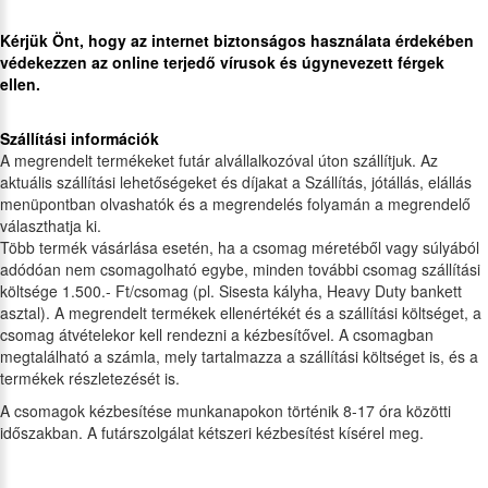
Kérjük Önt, hogy az internet biztonságos használata érdekében
védekezzen az online terjedő vírusok és úgynevezett férgek
ellen.
Szállítási információk
A megrendelt termékeket futár alvállalkozóval úton szállítjuk. Az
aktuális szállítási lehetőségeket és díjakat a Szállítás, jótállás, elállás
menüpontban olvashatók és a megrendelés folyamán a megrendelő
választhatja ki.
Több termék vásárlása esetén, ha a csomag méretéből vagy súlyából
adódóan nem csomagolható egybe, minden további csomag szállítási
költsége 1.500.- Ft/csomag (pl. Sisesta kályha, Heavy Duty bankett
asztal). A megrendelt termékek ellenértékét és a szállítási költséget, a
csomag átvételekor kell rendezni a kézbesítővel. A csomagban
megtalálható a számla, mely tartalmazza a szállítási költséget is, és a
termékek részletezését is.
A csomagok kézbesítése munkanapokon történik 8-17 óra közötti
időszakban. A futárszolgálat kétszeri kézbesítést kísérel meg.