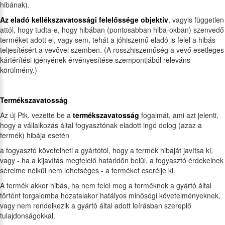
hibának).
Az eladó kellékszavatossági felelőssége objektív
, vagyis független
attól, hogy tudta-e, hogy hibában (pontosabban hiba-okban) szenvedő
terméket adott el, vagy sem, tehát a jóhiszemű eladó is felel a hibás
teljesítésért a vevővel szemben. (A rosszhiszeműség a vevő esetleges
kártérítési igényének érvényesítése szempontjából releváns
körülmény.)
Termékszavatosság
Az új Ptk. vezette be a
termékszavatosság
fogalmát, ami azt jelenti,
hogy a vállalkozás által fogyasztónak eladott ingó dolog (azaz a
termék) hibája esetén
a fogyasztó követelheti a gyártótól, hogy a termék hibáját javítsa ki,
vagy - ha a kijavítás megfelelő határidőn belül, a fogyasztó érdekeinek
sérelme nélkül nem lehetséges - a terméket cserélje ki.
A termék akkor hibás, ha nem felel meg a terméknek a gyártó által
történt forgalomba hozatalakor hatályos minőségi követelményeknek,
vagy nem rendelkezik a gyártó által adott leírásban szereplő
tulajdonságokkal.