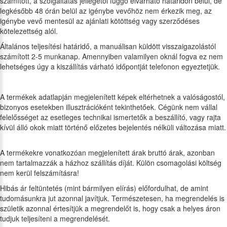
számított, a szolgáltatás jellegétől függő elvárható határidőn belül, de
legkésőbb 48 órán belül az igénybe vevőhöz nem érkezik meg, az
igénybe vevő mentesül az ajánlati kötöttség vagy szerződéses
kötelezettség alól.
Általános teljesítési határidő, a manuálisan küldött visszaigazolástól
számított 2-5 munkanap. Amennyiben valamilyen oknál fogva ez nem
lehetséges úgy a kiszállítás várható időpontját telefonon egyeztetjük.
A termékek adatlapján megjelenített képek eltérhetnek a valóságostól,
bizonyos esetekben illusztrációként tekinthetőek. Cégünk nem vállal
felelősséget az esetleges technikai ismertetők a beszállító, vagy rajta
kívül álló okok miatt történő előzetes bejelentés nélküli változása miatt.
A termékekre vonatkozóan megjelenített árak bruttó árak, azonban
nem tartalmazzák a házhoz szállítás díját. Külön csomagolási költség
nem kerül felszámításra!
Hibás ár feltüntetés (mint bármilyen elírás) előfordulhat, de amint
tudomásunkra jut azonnal javítjuk. Természetesen, ha megrendelés is
születik azonnal értesítjük a megrendelőt is, hogy csak a helyes áron
tudjuk teljesíteni a megrendelését.