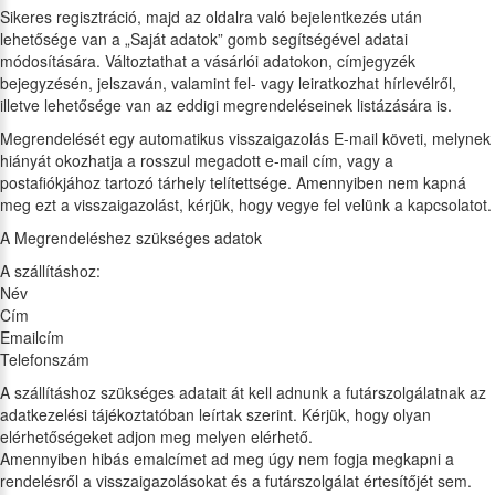
Sikeres regisztráció, majd az oldalra való bejelentkezés után
lehetősége van a „Saját adatok” gomb segítségével adatai
módosítására. Változtathat a vásárlói adatokon, címjegyzék
bejegyzésén, jelszaván, valamint fel- vagy leiratkozhat hírlevélről,
illetve lehetősége van az eddigi megrendeléseinek listázására is.
Megrendelését egy automatikus visszaigazolás E-mail követi, melynek
hiányát okozhatja a rosszul megadott e-mail cím, vagy a
postafiókjához tartozó tárhely telítettsége. Amennyiben nem kapná
meg ezt a visszaigazolást, kérjük, hogy vegye fel velünk a kapcsolatot.
A Megrendeléshez szükséges adatok
A szállításhoz:
Név
Cím
Emailcím
Telefonszám
A szállításhoz szükséges adatait át kell adnunk a futárszolgálatnak az
adatkezelési tájékoztatóban leírtak szerint. Kérjük, hogy olyan
elérhetőségeket adjon meg melyen elérhető.
Amennyiben hibás emalcímet ad meg úgy nem fogja megkapni a
rendelésről a visszaigazolásokat és a futárszolgálat értesítőjét sem.