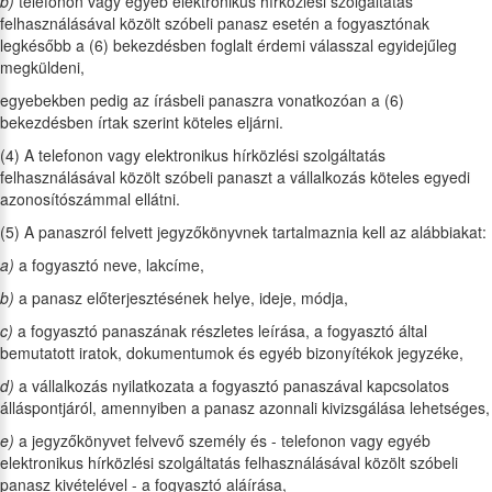
b)
telefonon vagy egyéb elektronikus hírközlési szolgáltatás
felhasználásával közölt szóbeli panasz esetén a fogyasztónak
legkésőbb a (6) bekezdésben foglalt érdemi válasszal egyidejűleg
megküldeni,
egyebekben pedig az írásbeli panaszra vonatkozóan a (6)
bekezdésben írtak szerint köteles eljárni.
(4) A telefonon vagy elektronikus hírközlési szolgáltatás
felhasználásával közölt szóbeli panaszt a vállalkozás köteles egyedi
azonosítószámmal ellátni.
(5) A panaszról felvett jegyzőkönyvnek tartalmaznia kell az alábbiakat:
a)
a fogyasztó neve, lakcíme,
b)
a panasz előterjesztésének helye, ideje, módja,
c)
a fogyasztó panaszának részletes leírása, a fogyasztó által
bemutatott iratok, dokumentumok és egyéb bizonyítékok jegyzéke,
d)
a vállalkozás nyilatkozata a fogyasztó panaszával kapcsolatos
álláspontjáról, amennyiben a panasz azonnali kivizsgálása lehetséges,
e)
a jegyzőkönyvet felvevő személy és - telefonon vagy egyéb
elektronikus hírközlési szolgáltatás felhasználásával közölt szóbeli
panasz kivételével - a fogyasztó aláírása,