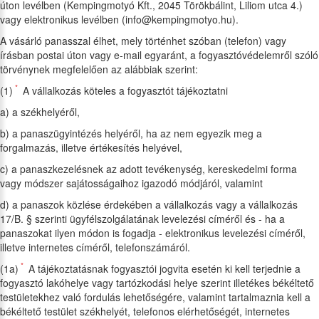
úton levélben (Kempingmotyó Kft., 2045 Törökbálint, Liliom utca 4.)
vagy elektronikus levélben (info@kempingmotyo.hu).
A vásárló panasszal élhet, mely történhet szóban (telefon) vagy
írásban postai úton vagy e-mail egyaránt, a fogyasztóvédelemről szóló
törvénynek megfelelően az alábbiak szerint:
*
(1)
A vállalkozás köteles a fogyasztót tájékoztatni
a) a székhelyéről,
b) a panaszügyintézés helyéről, ha az nem egyezik meg a
forgalmazás, illetve értékesítés helyével,
c) a panaszkezelésnek az adott tevékenység, kereskedelmi forma
vagy módszer sajátosságaihoz igazodó módjáról, valamint
d) a panaszok közlése érdekében a vállalkozás vagy a vállalkozás
17/B. § szerinti ügyfélszolgálatának levelezési címéről és - ha a
panaszokat ilyen módon is fogadja - elektronikus levelezési címéről,
illetve internetes címéről, telefonszámáról.
*
(1a)
A tájékoztatásnak fogyasztói jogvita esetén ki kell terjednie a
fogyasztó lakóhelye vagy tartózkodási helye szerint illetékes békéltető
testületekhez való fordulás lehetőségére, valamint tartalmaznia kell a
békéltető testület székhelyét, telefonos elérhetőségét, internetes