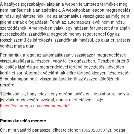
A hatályos jogszabályok alapján a weben feltüntetett termékek még
nem minősülnek ajánlattételnek. A webshopban leadott megrendelés
minősül ajánlattételnek , de az automatikus visszaigazolás még nem
jelenti annak elfogadását. Tehát az automatikus levél nem minősül
szerződésnek. Amennyiben valaki egy hibásan feltüntetett ár alapján
nyerészkedési szándékkal nagyobb mennyiséget rendel úgy az
rosszhiszemű és károkozási szándéknak minősül, és akár erljárást is
vonhat maga után.
Fenntartjuk a jogot az automatikusan visszaigazolt megrendelések
visszautasítására, részben, vagy teljes egészében. Részben történő
teljesítés kizárólag a megrendelővel történő egyeztetést követően
kerülhet sor! A termék vételárának előre történő kiegyenlítése esetén
5 munkanapon belül visszautalásra kerül az összeg küldőjének
részére.
Tájékoztatjuk, hogy létezik egy európai uniós online platform, mely a
jogviták rendezésére szolgál, ennek elérhetőségi linkje
https://ec.europa.eu/consumers/odr/
Panaszkezelés menete
Ön, mint vásárló panasszal élhet telefonon (
36202835072
), postai