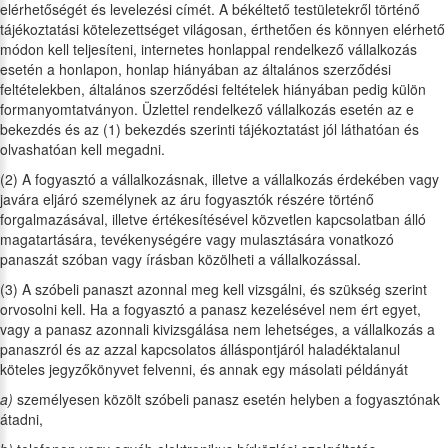
elérhetőségét és levelezési címét. A békéltető testületekről történő
tájékoztatási kötelezettséget világosan, érthetően és könnyen elérhető
módon kell teljesíteni, internetes honlappal rendelkező vállalkozás
esetén a honlapon, honlap hiányában az általános szerződési
feltételekben, általános szerződési feltételek hiányában pedig külön
formanyomtatványon. Üzlettel rendelkező vállalkozás esetén az e
bekezdés és az (1) bekezdés szerinti tájékoztatást jól láthatóan és
olvashatóan kell megadni.
(2) A fogyasztó a vállalkozásnak, illetve a vállalkozás érdekében vagy
javára eljáró személynek az áru fogyasztók részére történő
forgalmazásával, illetve értékesítésével közvetlen kapcsolatban álló
magatartására, tevékenységére vagy mulasztására vonatkozó
panaszát szóban vagy írásban közölheti a vállalkozással.
(3) A szóbeli panaszt azonnal meg kell vizsgálni, és szükség szerint
orvosolni kell. Ha a fogyasztó a panasz kezelésével nem ért egyet,
vagy a panasz azonnali kivizsgálása nem lehetséges, a vállalkozás a
panaszról és az azzal kapcsolatos álláspontjáról haladéktalanul
köteles jegyzőkönyvet felvenni, és annak egy másolati példányát
a)
személyesen közölt szóbeli panasz esetén helyben a fogyasztónak
átadni,