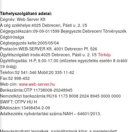
Tárhelyszolgáltató adatai:
Cégnév: Web-Server Kft
A cég székhelye:4025 Debrecen, Pásti u. 2. I/5
Cégjegyzékszám:09-09-011599 Bejegyezte:Debreceni Törvényszék
Cégbírósága
Cégbejegyzés kelte:2005/05/04
Postacím:WEB-SERVER Kft. 4001 Debrecen Pf. 526
Ügyfélszolgálati iroda:4025 Debrecen, Pásti u. 2. I/5
Térkép
Ügyfélfogadás: H-P, 9.00-17.00 (előzetes egyeztetés esetén 8 órától
19 óráig)
Telefon:52 541-346 Mobil:20 335-11-62
Fax:52 998-452
Web cím:
www.web-server.hu
Bankszámla:OTP 11738008-20248945
Nemzetközi bankszámla:HU16 1173 8008 2024 8945 0000 0000
SWIFT: OTPV HU H
BAdószám:13498454-2-09
Adatkezelés nyilvántartási száma:NAIH – 64601/2013.
Megvásárolható termékek, szolgáltatások köre: a megjelenített