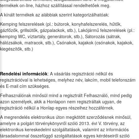
termékek on-line, házhoz szállítással rendelhetőek meg.
A kínált termékek az alábbiak szerint kategorizálhatóak:
Kemping felszerelések (pl.: bútorok, konyhafelszerelés, hűtők,
gázfőzők, grillsütők, gázpalackok, stb.), Lakójármű felszerelések (pl.:
kemping WC, víztartály, generátorok, stb.), Sátorozás (sátrak,
hálózsákok, matracok, stb.), Csónakok, kajakok (csónakok, kajakok,
kiegészítők, stb.)
Rendelési információk
: A vásárlás regisztráció nélkül és
regisztrációval is lehetséges, melyhez név, lakcím, mobil telefonszám
és E-mail cím szükséges.
Felhasználónak minősül mind a regisztrált Felhasználó, mind pedig
azon személyek, akik a Honlapon nem regisztráltak ugyan, de
regisztráció nélkül a Honlap egyes részeihez hozzáférnek.
A megrendelés elektronikus úton megkötött szerződésnek minősül,
amelyre a polgári törvénykönyvről szóló 2013. évi V. törvény, az
elektronikus kereskedelmi szolgáltatások, valamint az információs
társadalommal összefüggő szolgáltatások egyes kérdéseiről szóló