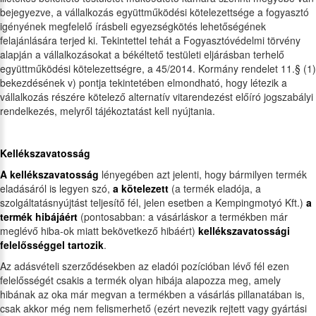
bejegyezve, a vállalkozás együttműködési kötelezettsége a fogyasztó
igényének megfelelő írásbeli egyezségkötés lehetőségének
felajánlására terjed ki. Tekintettel tehát a Fogyasztóvédelmi törvény
alapján a vállalkozásokat a békéltető testületi eljárásban terhelő
együttműködési kötelezettségre, a 45/2014. Kormány rendelet 11.§ (1)
bekezdésének v) pontja tekintetében elmondható, hogy létezik a
vállalkozás részére kötelező alternatív vitarendezést előíró jogszabályi
rendelkezés, melyről tájékoztatást kell nyújtania.
Kellékszavatosság
A kellékszavatosság
lényegében azt jelenti, hogy bármilyen termék
eladásáról is legyen szó,
a kötelezett
(a termék eladója, a
szolgáltatásnyújtást teljesítő fél, jelen esetben a Kempingmotyó Kft.)
a
termék hibájáért
(pontosabban: a vásárláskor a termékben már
meglévő hiba-ok miatt bekövetkező hibáért)
kellékszavatossági
felelősséggel tartozik
.
Az adásvételi szerződésekben az eladói pozícióban lévő fél ezen
felelősségét csakis a termék olyan hibája alapozza meg, amely
hibának az oka már megvan a termékben a vásárlás pillanatában is,
csak akkor még nem felismerhető (ezért nevezik rejtett vagy gyártási