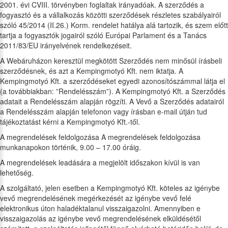
2001. évi CVIII. törvényben foglaltak irányadóak. A szerződés a
fogyasztó és a vállalkozás közötti szerződések részletes szabályairól
szóló 45/2014 (II.26.) Korm. rendelet hatálya alá tartozik, és szem előtt
tartja a fogyasztók jogairól szóló Európai Parlament és a Tanács
2011/83/EU irányelvének rendelkezéseit.
A Webáruházon keresztül megkötött Szerződés nem minősül írásbeli
szerződésnek, és azt a Kempingmotyó Kft. nem iktatja. A
Kempingmotyó Kft. a szerződéseket egyedi azonosítószámmal látja el
(a továbbiakban: ”Rendelésszám”). A Kempingmotyó Kft. a Szerződés
adatait a Rendelésszám alapján rögzíti. A Vevő a Szerződés adatairól
a Rendelésszám alapján telefonon vagy írásban e-mail útján tud
tájékoztatást kérni a Kempingmotyó Kft.-től.
A megrendelések feldolgozása A megrendelések feldolgozása
munkanapokon történik, 9.00 – 17.00 óráig.
A megrendelések leadására a megjelölt időszakon kívül is van
lehetőség.
A szolgáltató, jelen esetben a Kempingmotyó Kft. köteles az igénybe
vevő megrendelésének megérkezését az igénybe vevő felé
elektronikus úton haladéktalanul visszaigazolni. Amennyiben e
visszaigazolás az igénybe vevő megrendelésének elküldésétől