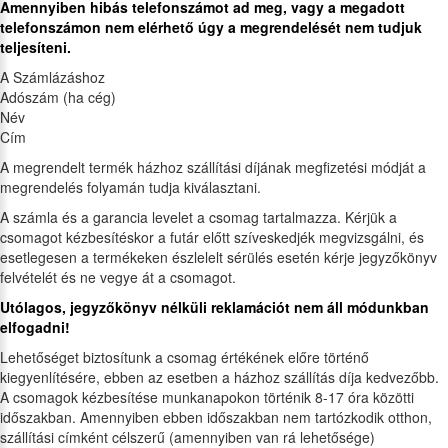
Amennyiben hibás telefonszámot ad meg, vagy a megadott
telefonszámon nem elérhető úgy a megrendelését nem tudjuk
teljesíteni.
A Számlázáshoz
Adószám (ha cég)
Név
Cím
A megrendelt termék házhoz szállítási díjának megfizetési módját a
megrendelés folyamán tudja kiválasztani.
A számla és a garancia levelet a csomag tartalmazza. Kérjük a
csomagot kézbesítéskor a futár előtt szíveskedjék megvizsgálni, és
esetlegesen a termékeken észlelelt sérülés esetén kérje jegyzőkönyv
felvételét és ne vegye át a csomagot.
Utólagos, jegyzőkönyv nélküli reklamációt nem áll módunkban
elfogadni!
Lehetőséget biztosítunk a csomag értékének előre történő
kiegyenlítésére, ebben az esetben a házhoz szállítás díja kedvezőbb.
A csomagok kézbesítése munkanapokon történik 8-17 óra közötti
időszakban. Amennyiben ebben időszakban nem tartózkodik otthon,
szállítási címként célszerű (amennyiben van rá lehetősége)