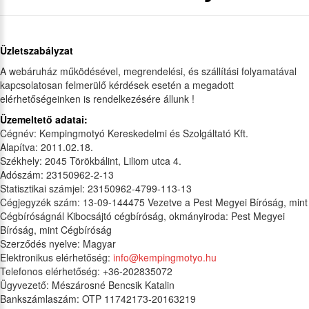
Üzletszabályzat
A webáruház működésével, megrendelési, és szállítási folyamatával
kapcsolatosan felmerülő kérdések esetén a megadott
elérhetőségeinken is rendelkezésére állunk !
Üzemeltető adatai:
Cégnév: Kempingmotyó Kereskedelmi és Szolgáltató Kft.
Alapítva: 2011.02.18.
Székhely: 2045 Törökbálint, Liliom utca 4.
Adószám: 23150962-2-13
Statisztikai számjel: 23150962-4799-113-13
Cégjegyzék szám: 13-09-144475 Vezetve a Pest Megyei Bíróság, mint
Cégbíróságnál Kibocsájtó cégbíróság, okmányiroda: Pest Megyei
Bíróság, mint Cégbíróság
Szerződés nyelve: Magyar
Elektronikus elérhetőség:
info@kempingmotyo.hu
Telefonos elérhetőség: +36-202835072
Ügyvezető: Mészárosné Bencsik Katalin
Bankszámlaszám: OTP 11742173-20163219