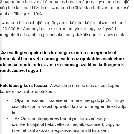
3 nap után a tartozását átadhatjuk behajtócégnek, így már a behajtó
cég felé kell majd fizetnie. 14 napon belül kérik a tartozás rendezését
ami a költségek +10%
14 napon túl a behajtó cég ügyvédje küldhet külön felszólítást, ami
+20.000 Ft. Amennyiben az is eredménytelen, úgy az ügyvéd
megteheti a további jogi lépéseket melyek költségei is rárakódnak.
Az esetleges újraküldés költségei szintén a megrendelőt
terhelik. Át nem vett csomag esetén az újraküldés csak előre
utalással rendelhető, az előző csomag szállítási költségének
rendezésével együtt.
Felelősség korlátozása:
A webshop nem felelős az esetleges
károkért az alábbi esetekben:
- Olyan működési hiba esetén, amely meggátolja Önt, hogy
csatlakozzon a webshop weboldalára, ott megrendelést adjon
le.
- Az Ön számítógépének bármilyen hardver- vagy
szoftverhibájából bekövetkező meghibásodásért, vagy az
internet csatlakozás megszakadása miatti károkért.