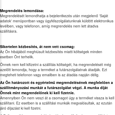
Megrendelés lemondása:
Megrendelését lemondhatja a bejelentkezés után megjelenő 'Saját
adatok' menüpontban vagy ügyfélszolgálatunknak küldött elektronikus
levélben, vagy telefonon, amíg megrendelés nem lett átadva
szállításra.
Sikertelen kézbesítés, át nem vett csomag:
Az Ön hibájából meghiúsult kézbesítés miatti költségek minden
esetben Önt terhelik.
Önnek nem kell kifizetni a szállítás költségét, ha megrendelését még
azelőtt lemondja, hogy a terméket a futárszolgálatnak átadják. Ezt
megteheti telefonon vagy emailben is az átadás napján délig.
Az Ön határozott és egyértelmű megrendelésének megfelelően
a
szállítmányozási munkát
a futárszolgálat végzi. A munka díját
Önnek mint megrendelőnek ki kell fizetnie.
Amennyiben Ön nem veszi át a csomagot úgy a terméket vissza is kell
szállítani. Ez esetben is a szállítási munkák megvalósultak, az ezután
járó díjazást ki kell fizetni.