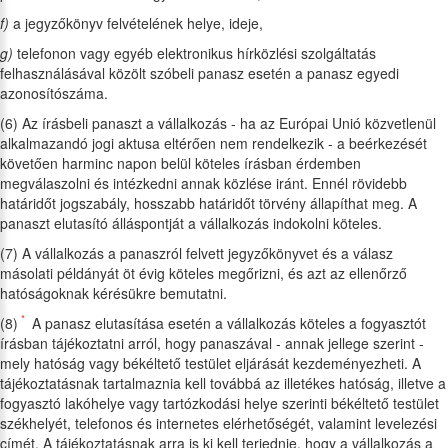
f)
a jegyzőkönyv felvételének helye, ideje,
g)
telefonon vagy egyéb elektronikus hírközlési szolgáltatás
felhasználásával közölt szóbeli panasz esetén a panasz egyedi
azonosítószáma.
(6) Az írásbeli panaszt a vállalkozás - ha az Európai Unió közvetlenül
alkalmazandó jogi aktusa eltérően nem rendelkezik - a beérkezését
követően harminc napon belül köteles írásban érdemben
megválaszolni és intézkedni annak közlése iránt. Ennél rövidebb
határidőt jogszabály, hosszabb határidőt törvény állapíthat meg. A
panaszt elutasító álláspontját a vállalkozás indokolni köteles.
(7) A vállalkozás a panaszról felvett jegyzőkönyvet és a válasz
másolati példányát öt évig köteles megőrizni, és azt az ellenőrző
hatóságoknak kérésükre bemutatni.
*
(8)
A panasz elutasítása esetén a vállalkozás köteles a fogyasztót
írásban tájékoztatni arról, hogy panaszával - annak jellege szerint -
mely hatóság vagy békéltető testület eljárását kezdeményezheti. A
tájékoztatásnak tartalmaznia kell továbbá az illetékes hatóság, illetve a
fogyasztó lakóhelye vagy tartózkodási helye szerinti békéltető testület
székhelyét, telefonos és internetes elérhetőségét, valamint levelezési
címét. A tájékoztatásnak arra is ki kell terjednie, hogy a vállalkozás a