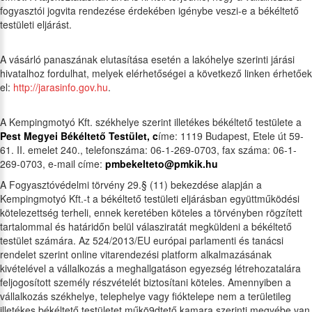
fogyasztói jogvita rendezése érdekében igénybe veszi-e a békéltető
testületi eljárást.
A vásárló panaszának elutasítása esetén a lakóhelye szerinti járási
hivatalhoz fordulhat, melyek elérhetőségei a következő linken érhetőek
el:
http://jarasinfo.gov.hu
.
A Kempingmotyó Kft. székhelye szerint illetékes békéltető testülete a
Pest Megyei Békéltető Testület, c
íme: 1119 Budapest, Etele út 59-
61. II. emelet 240., telefonszáma: 06-1-269-0703, fax száma: 06-1-
269-0703, e-mail címe:
pmbekelteto@pmkik.hu
A Fogyasztóvédelmi törvény 29.§ (11) bekezdése alapján a
Kempingmotyó Kft.-t a békéltető testületi eljárásban együttműködési
kötelezettség terheli, ennek keretében köteles a törvényben rögzített
tartalommal és határidőn belül válasziratát megküldeni a békéltető
testület számára. Az 524/2013/EU európai parlamenti és tanácsi
rendelet szerint online vitarendezési platform alkalmazásának
kivételével a vállalkozás a meghallgatáson egyezség létrehozatalára
feljogosított személy részvételét biztosítani köteles. Amennyiben a
vállalkozás székhelye, telephelye vagy fióktelepe nem a területileg
illetékes békéltető testületet műkö9dtető kamara szerinti megyébe van