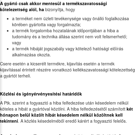
A gyártó csak akkor mentesül a termékszavatossági
kötelezettség alól, ha
bizonyítja, hogy
a terméket nem üzleti tevékenysége vagy önálló foglalkozása
körében gyártotta vagy forgalmazta;
a termék forgalomba hozatalának időpontjában a hiba a
tudomány és a technika állása szerint nem volt felismerhető;
vagy
a termék hibáját jogszabály vagy kötelező hatósági előírás
alkalmazása okozta.
Csere esetén a kicserélt termékre, kijavítás esetén a termék
kijavítással érintett részére vonatkozó kellékszavatossági kötelezettség
a gyártót terheli.
Közlési és igényérvényesítési határidők
A Ptk. szerint a fogyasztó a hiba felfedezése után késedelem nélkül
köteles a hibát a gyártóval közölni. A hiba felfedezésétől számított
két
hónapon belül közölt hibát késedelem nélkül közöltnek kell
tekinteni
. A közlés késedelméből eredő kárért a fogyasztó felelős.