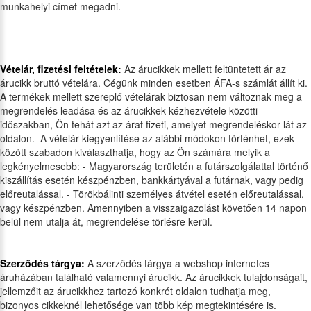
munkahelyi címet megadni.
Vételár, fizetési feltételek:
Az árucikkek mellett feltüntetett ár az
árucikk bruttó vételára. Cégünk minden esetben ÁFA-s számlát állít ki.
A termékek mellett szereplő vételárak biztosan nem változnak meg a
megrendelés leadása és az árucikkek kézhezvétele közötti
időszakban, Ön tehát azt az árat fizeti, amelyet megrendeléskor lát az
oldalon. A vételár kiegyenlítése az alábbi módokon történhet, ezek
között szabadon kiválaszthatja, hogy az Ön számára melyik a
legkényelmesebb: - Magyarország területén a futárszolgálattal történő
kiszállítás esetén készpénzben, bankkártyával a futárnak, vagy pedig
előreutalással. - Törökbálinti személyes átvétel esetén előreutalással,
vagy készpénzben. Amennyiben a visszaigazolást követően 14 napon
belül nem utalja át, megrendelése törlésre kerül.
Szerződés tárgya:
A szerződés tárgya a webshop internetes
áruházában található valamennyi árucikk. Az árucikkek tulajdonságait,
jellemzőit az árucikkhez tartozó konkrét oldalon tudhatja meg,
bizonyos cikkeknél lehetősége van több kép megtekintésére is.