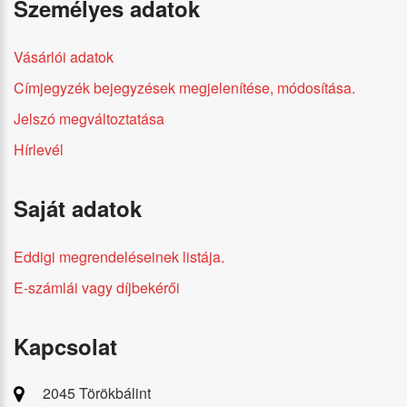
Személyes adatok
Vásárlói adatok
Címjegyzék bejegyzések megjelenítése, módosítása.
Jelszó megváltoztatása
Hírlevél
Saját adatok
Eddigi megrendeléseinek listája.
E-számlái vagy díjbekérői
Kapcsolat
2045 Törökbálint