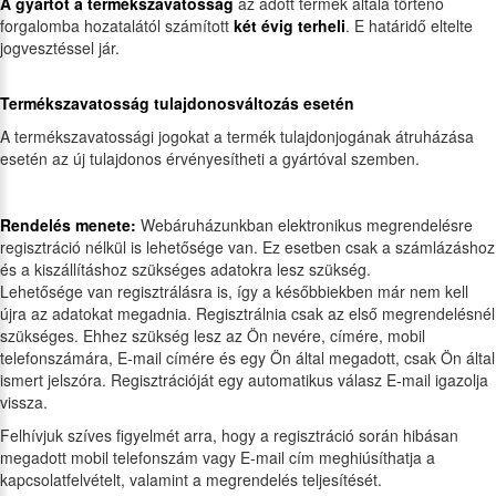
A gyártót a termékszavatosság
az adott termék általa történő
forgalomba hozatalától számított
két évig terheli
. E határidő eltelte
jogvesztéssel jár.
Termékszavatosság tulajdonosváltozás esetén
A termékszavatossági jogokat a termék tulajdonjogának átruházása
esetén az új tulajdonos érvényesítheti a gyártóval szemben.
Rendelés menete:
Webáruházunkban elektronikus megrendelésre
regisztráció nélkül is lehetősége van. Ez esetben csak a számlázáshoz
és a kiszállításhoz szükséges adatokra lesz szükség.
Lehetősége van regisztrálásra is, így a későbbiekben már nem kell
újra az adatokat megadnia. Regisztrálnia csak az első megrendelésnél
szükséges. Ehhez szükség lesz az Ön nevére, címére, mobil
telefonszámára, E-mail címére és egy Ön által megadott, csak Ön által
ismert jelszóra. Regisztrációját egy automatikus válasz E-mail igazolja
vissza.
Felhívjuk szíves figyelmét arra, hogy a regisztráció során hibásan
megadott mobil telefonszám vagy E-mail cím meghiúsíthatja a
kapcsolatfelvételt, valamint a megrendelés teljesítését.