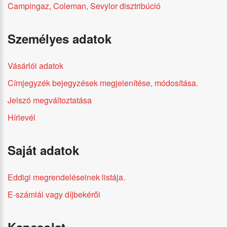
Campingaz, Coleman, Sevylor disztribúció
Személyes adatok
Vásárlói adatok
Címjegyzék bejegyzések megjelenítése, módosítása.
Jelszó megváltoztatása
Hírlevél
Saját adatok
Eddigi megrendeléseinek listája.
E-számlái vagy díjbekérői