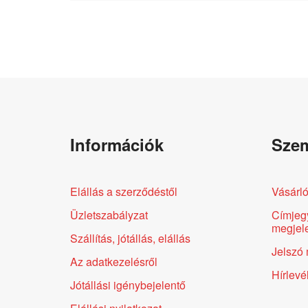
Információk
Szem
Elállás a szerződéstől
Vásárló
Üzletszabályzat
Címjeg
megjele
Szállítás, jótállás, elállás
Jelszó 
Az adatkezelésről
Hírlevé
Jótállási igénybejelentő