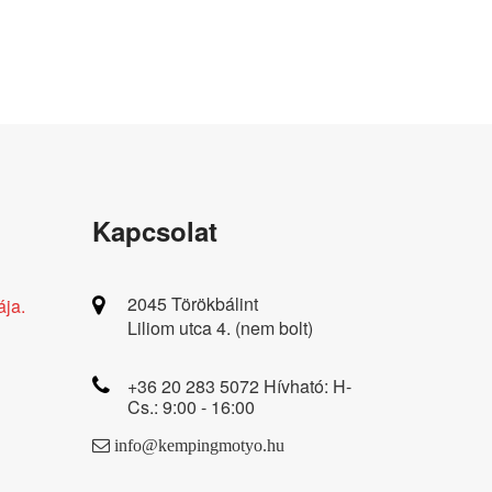
Kapcsolat
2045 Törökbálint
ája.
Liliom utca 4. (nem bolt)
+36 20 283 5072 Hívható: H-
Cs.: 9:00 - 16:00
info@kempingmotyo.hu