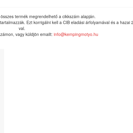
 összes termék megrendelhető a cikkszám alapján.
rtalmazzák. Ezt korrigálni kell a CIB eladási árfolyamával és a hazai
val.
nszámon, vagy küldjön emailt:
info@kempingmotyo.hu