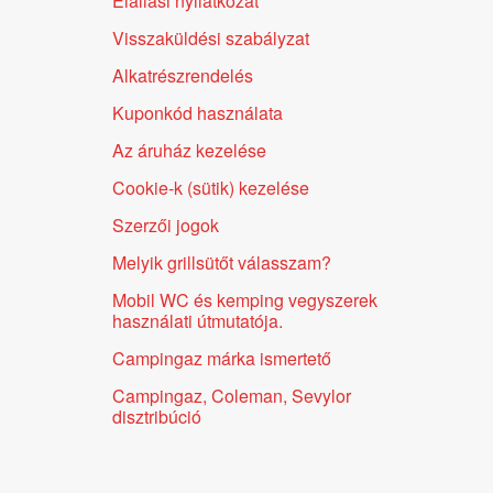
Elállási nyilatkozat
Visszaküldési szabályzat
Alkatrészrendelés
Kuponkód használata
Az áruház kezelése
Cookie-k (sütik) kezelése
Szerzői jogok
Melyik grillsütőt válasszam?
Mobil WC és kemping vegyszerek
használati útmutatója.
Campingaz márka ismertető
Campingaz, Coleman, Sevylor
disztribúció