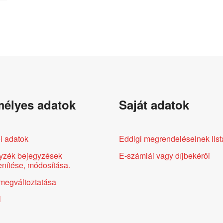
élyes adatok
Saját adatok
i adatok
Eddigi megrendeléseinek list
yzék bejegyzések
E-számlái vagy díjbekérői
nítése, módosítása.
megváltoztatása
l