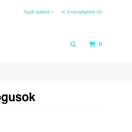
Saját adatok
Kívánságlista (
0
)
0
ógusok