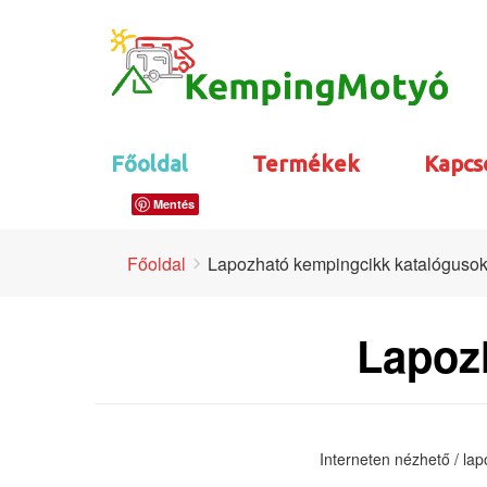
Főoldal
Termékek
Kapcs
Mentés
Főoldal
Lapozható kempingcikk katalóguso
Lapoz
Interneten nézhető / la