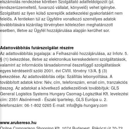
elszámolás rendezése körében Szolgáltató adatfeldolgozót (pl.
rendszerüzemeltető, fuvarozó vállalat, könyvelő) vehet igénybe.
Szolgáltató az ilyen külső szereplők adatkezelési gyakorlatáért nem
felelős. A fentieken túl az Ügyfélre vonatkozó személyes adatok
továbbítására kizárólag törvényben kötelezően meghatározott
esetben, illetve az Ügyfél hozzájárulása alapján kerülhet sor.
Adattovábbítás futárszolgálat részére
Az adattovábbítás jogalapja: a Felhasználó hozzájárulása, az Infotv. 5.
§ (1) bekezdése, illetve az elektronikus kereskedelemi szolgáltatások,
valamint az információs társadalommal összefüggő szolgáltatások
egyes kérdéseiről szóló 2001. évi CVIII. törvény 13/A. § (3)
bekezdése. Az adattovábbítás célja: Szállítás lebonyolítása. A
továbbított adatok köre: Név, cím, telefonszám, email cím, tranzakciós
összeg. Az adatokat a következő adatkezelőnek továbbítjuk: GLS
General Logistics Systems Hungary Csomag-Logisztikai Kft. levelezési
cím: 2351 Alsónémedi - Északi Ipartelep, GLS Európa u. 2.
telefonszám: 06-1-802 0265 E-mail: info@gls-hungary.com
www.arukereso.hu
Online Comparison Shopping Kft. 1074 Budapest, Rákóczi út 70-72.,