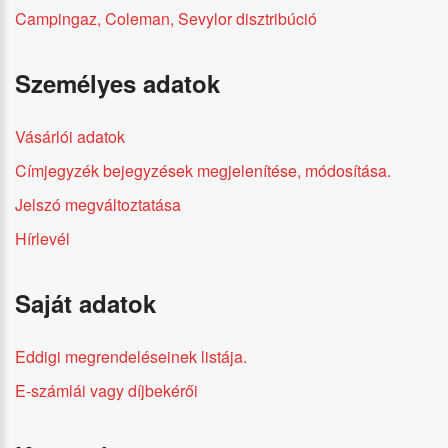
Campingaz, Coleman, Sevylor disztribúció
Személyes adatok
Vásárlói adatok
Címjegyzék bejegyzések megjelenítése, módosítása.
Jelszó megváltoztatása
Hírlevél
Saját adatok
Eddigi megrendeléseinek listája.
E-számlái vagy díjbekérői