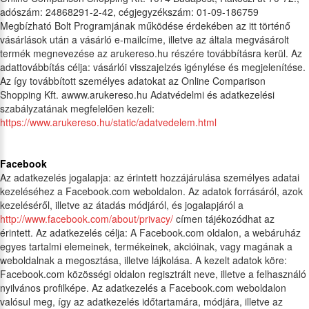
adószám: 24868291-2-42, cégjegyzékszám: 01-09-186759
Megbízható Bolt Programjának működése érdekében az itt történő
vásárlások után a vásárló e-mailcíme, illetve az általa megvásárolt
termék megnevezése az arukereso.hu részére továbbításra kerül. Az
adattovábbítás célja: vásárlói visszajelzés igénylése és megjelenítése.
Az így továbbított személyes adatokat az Online Comparison
Shopping Kft. awww.arukereso.hu Adatvédelmi és adatkezelési
szabályzatának megfelelően kezeli:
https://www.arukereso.hu/static/adatvedelem.html
Facebook
Az adatkezelés jogalapja: az érintett hozzájárulása személyes adatai
kezeléséhez a Facebook.com weboldalon. Az adatok forrásáról, azok
kezeléséről, illetve az átadás módjáról, és jogalapjáról a
http://www.facebook.com/about/privacy/
címen tájékozódhat az
érintett. Az adatkezelés célja: A Facebook.com oldalon, a webáruház
egyes tartalmi elemeinek, termékeinek, akcióinak, vagy magának a
weboldalnak a megosztása, illetve lájkolása. A kezelt adatok köre:
Facebook.com közösségi oldalon regisztrált neve, illetve a felhasználó
nyilvános profilképe. Az adatkezelés a Facebook.com weboldalon
valósul meg, így az adatkezelés időtartamára, módjára, illetve az