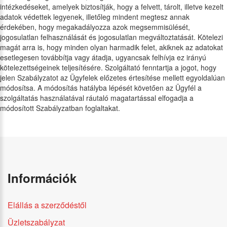
intézkedéseket, amelyek biztosítják, hogy a felvett, tárolt, illetve kezelt
adatok védettek legyenek, illetőleg mindent megtesz annak
érdekében, hogy megakadályozza azok megsemmisülését,
jogosulatlan felhasználását és jogosulatlan megváltoztatását. Kötelezi
magát arra is, hogy minden olyan harmadik felet, akiknek az adatokat
esetlegesen továbbítja vagy átadja, ugyancsak felhívja ez irányú
kötelezettségeinek teljesítésére. Szolgáltató fenntartja a jogot, hogy
jelen Szabályzatot az Ügyfelek előzetes értesítése mellett egyoldalúan
módosítsa. A módosítás hatályba lépését követően az Ügyfél a
szolgáltatás használatával ráutaló magatartással elfogadja a
módosított Szabályzatban foglaltakat.
Információk
Elállás a szerződéstől
Üzletszabályzat