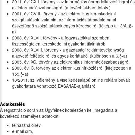
2011. évi CXII. törvény - az információs önrendelkezési jogról és
az információszabadságról (a továbbiakban: Infotv.)
2001. évi CVIII. törvény - az elektronikus kereskedelmi
szolgáltatások, valamint az információs társadalommal
összefüggő szolgáltatások egyes kérdéseiről (főképp a 13/A. §-
a)
2008. évi XLVII. törvény - a fogyasztókkal szembeni
tisztességtelen kereskedelmi gyakorlat tilalmáról;
2008. évi XLVIII. törvény - a gazdasági reklámtevékenység
alapvető feltételeiről és egyes korlátairól (különösen a 6.§-a)
2005. évi XC. törvény az elektronikus információszabadságról
2003. évi C. törvény az elektronikus hírközlésről (kifejezetten a
155.§-a)
16/2011. sz. vélemény a viselkedésalapú online reklám bevált
gyakorlatára vonatkozó EASA/IAB-ajánlásról
Adatkezelés
A regisztráció során az Ügyfélnek kötelezően kell megadnia a
következő személyes adatokat:
felhasználónév,
e-mail cím,