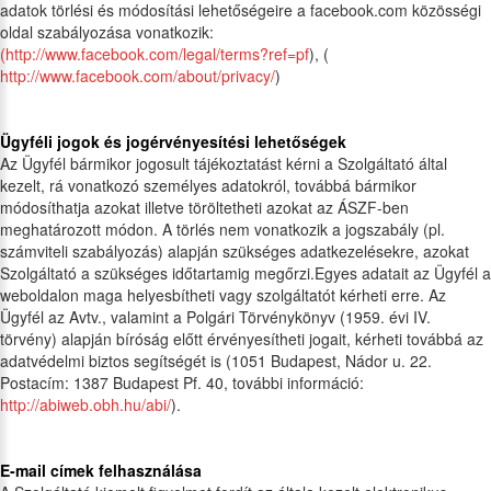
adatok törlési és módosítási lehetőségeire a facebook.com közösségi
oldal szabályozása vonatkozik:
(http://www.facebook.com/legal/terms?ref=pf
), (
http://www.facebook.com/about/privacy/
)
Ügyféli jogok és jogérvényesítési lehetőségek
Az Ügyfél bármikor jogosult tájékoztatást kérni a Szolgáltató által
kezelt, rá vonatkozó személyes adatokról, továbbá bármikor
módosíthatja azokat illetve töröltetheti azokat az ÁSZF-ben
meghatározott módon. A törlés nem vonatkozik a jogszabály (pl.
számviteli szabályozás) alapján szükséges adatkezelésekre, azokat
Szolgáltató a szükséges időtartamig megőrzi.Egyes adatait az Ügyfél a
weboldalon maga helyesbítheti vagy szolgáltatót kérheti erre. Az
Ügyfél az Avtv., valamint a Polgári Törvénykönyv (1959. évi IV.
törvény) alapján bíróság előtt érvényesítheti jogait, kérheti továbbá az
adatvédelmi biztos segítségét is (1051 Budapest, Nádor u. 22.
Postacím: 1387 Budapest Pf. 40, további információ:
http://abiweb.obh.hu/abi/
).
E-mail címek felhasználása