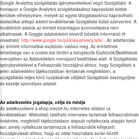
Google Analytics szolgáltatás igénybevételével végzi Szolgáltató. A
honlapon a Google Analytics szolgáltatásához kapcsolódó kódok
kerültek elhelyezésre, melyek az egyes látogatásokhoz kapcsolható
statisztikai jellegű adatot továbbítanak Szolgáltató külső szerverére. A
továbbított adatok az érintett kizárólagos azonosítására nem
alkalmasak. A Goggle adatvédelmi elveiről bővebb információ itt
olvasható:
http://www.google.hu/policies/privacy/ads/
. Az adattárolás
az érintett informatikai eszközén valósul meg. Az érintettnek
lehetősége van a cookie-kat törölni a böngészők Eszközök/Beállítások
menüjében az Adatvédelem menüpont beállításai alatt. A Szolgáltatás
igénybevételével a Felhasználó hozzájárul ahhoz, hogy Szolgáltató a
jelen adatvédelmi tájékoztatóban leírtaknak megfelelően, a
szolgáltatás teljes körű nyújtásának céljából Szolgáltató összegyűjtse
és kezelje személyes adatait.
Az adatkezelés jogalapja, célja és módja
Az adatkezelésre a shop.mezofi.hu internetes oldalon (a
továbbiakban: Weboldal) található internetes tartalmak felhasználóinak
önkéntes, megfelelő tájékoztatáson alapuló nyilatkozata alapján kerül
sor, amely nyilatkozat tartalmazza a felhasználók kifejezett
hozzájárulását ahhoz, hogy az oldal használata során közölt