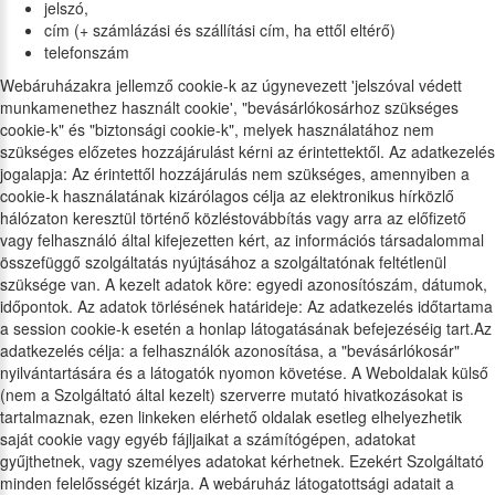
jelszó,
cím (+ számlázási és szállítási cím, ha ettől eltérő)
telefonszám
Webáruházakra jellemző cookie-k az úgynevezett 'jelszóval védett
munkamenethez használt cookie', "bevásárlókosárhoz szükséges
cookie-k" és "biztonsági cookie-k", melyek használatához nem
szükséges előzetes hozzájárulást kérni az érintettektől. Az adatkezelés
jogalapja: Az érintettől hozzájárulás nem szükséges, amennyiben a
cookie-k használatának kizárólagos célja az elektronikus hírközlő
hálózaton keresztül történő közléstovábbítás vagy arra az előfizető
vagy felhasználó által kifejezetten kért, az információs társadalommal
összefüggő szolgáltatás nyújtásához a szolgáltatónak feltétlenül
szüksége van. A kezelt adatok köre: egyedi azonosítószám, dátumok,
időpontok. Az adatok törlésének határideje: Az adatkezelés időtartama
a session cookie-k esetén a honlap látogatásának befejezéséig tart.Az
adatkezelés célja: a felhasználók azonosítása, a "bevásárlókosár"
nyilvántartására és a látogatók nyomon követése. A Weboldalak külső
(nem a Szolgáltató által kezelt) szerverre mutató hivatkozásokat is
tartalmaznak, ezen linkeken elérhető oldalak esetleg elhelyezhetik
saját cookie vagy egyéb fájljaikat a számítógépen, adatokat
gyűjthetnek, vagy személyes adatokat kérhetnek. Ezekért Szolgáltató
minden felelősségét kizárja. A webáruház látogatottsági adatait a