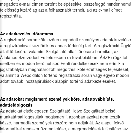
megadott e-mail címen történt belépésekkel összefüggő mindennemű
felelősség kizárólag azt a felhasználót terheli, aki az e-mail címet
regisztrálta.
Az adatkezelés időtartama
A regisztráció során kötelezően megadott személyes adatok kezelése
a regisztrációval kezdődik és annak törléséig tart. A regisztráció Ügyfél
általi törlésére, valamint Szolgáltató általi törlésére bármikor, az
Általános Szerződési Feltételekben (a továbbiakban: ÁSZF) rögzített
esetben és módon kerülhet sor. Fenti rendelkezések nem érintik a
jogszabályban meghatározott megőrzési kötelezettségek teljesítését,
valamint a Weboldalon történő regisztráció során vagy egyéb módon
adott további hozzájárulások alapján történő adatkezeléseket.
Az adatokat megismerő személyek köre, adattovábbítás,
adatfeldolgozás
Az adatokat elsődlegesen Szolgáltató illetve Szolgáltató belső
munkatársai jogosultak megismerni, azonban azokat nem teszik
közzé, harmadik személyek részére nem adják át. Az alapul fekvő
informatikai rendszer üzemeltetése, a megrendelések teljesítése, az