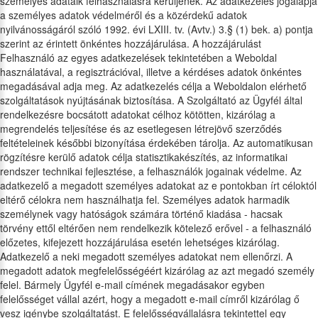
személyes adataik felhasználásra kerüljenek. Az adatkezelés jogalapja
a személyes adatok védelméről és a közérdekű adatok
nyilvánosságáról szóló 1992. évi LXIII. tv. (Avtv.) 3.§ (1) bek. a) pontja
szerint az érintett önkéntes hozzájárulása. A hozzájárulást
Felhasználó az egyes adatkezelések tekintetében a Weboldal
használatával, a regisztrációval, illetve a kérdéses adatok önkéntes
megadásával adja meg. Az adatkezelés célja a Weboldalon elérhető
szolgáltatások nyújtásának biztosítása. A Szolgáltató az Ügyfél által
rendelkezésre bocsátott adatokat célhoz kötötten, kizárólag a
megrendelés teljesítése és az esetlegesen létrejövő szerződés
feltételeinek későbbi bizonyítása érdekében tárolja. Az automatikusan
rögzítésre kerülő adatok célja statisztikakészítés, az informatikai
rendszer technikai fejlesztése, a felhasználók jogainak védelme. Az
adatkezelő a megadott személyes adatokat az e pontokban írt céloktól
eltérő célokra nem használhatja fel. Személyes adatok harmadik
személynek vagy hatóságok számára történő kiadása - hacsak
törvény ettől eltérően nem rendelkezik kötelező erővel - a felhasználó
előzetes, kifejezett hozzájárulása esetén lehetséges kizárólag.
Adatkezelő a neki megadott személyes adatokat nem ellenőrzi. A
megadott adatok megfelelősségéért kizárólag az azt megadó személy
felel. Bármely Ügyfél e-mail címének megadásakor egyben
felelősséget vállal azért, hogy a megadott e-mail címről kizárólag ő
vesz igénybe szolgáltatást. E felelősségvállalásra tekintettel egy