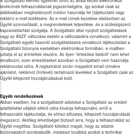
A Szolgáltató kiemelt figyelmet fordít az általa kezelt elektronikus
levélcímek felhasználásnak jogszerűségére, így azokat csak az
alábbiakban meghatározott módon használja fel (tájékoztató vagy
reklám) e-mail küldésére. Az e-mail címek kezelése elsősorban az
Ügyfél azonosítását, a megrendelések teljesítése, és a szükségszerű
kapcsolattartást szolgálja. A Szolgáltató által nyújtott szolgáltatások
vagy az ÁSZF változása esetén a változásokra vonatkozó, valamint a
Szolgáltató egyéb hasonló szolgáltatásaira vonatkozó tájékoztatást a
Szolgáltató bizonyos esetekben elektronikus formában, e-mailben
juttatja el az érintettek részére. Az ilyen "értesítési listáról" nem lehet
leiratkozni, ezen értesítéseket azonban a Szolgáltató nem használja
reklámozási célra. A regisztráció során megadott email címekre
ajánlatot, reklámot (hírlevél) tartalmazó leveleket a Szolgáltató csak az
Ügyfél kifejezett hozzájárulásával küld.
Egyéb rendelkezések
Abban esetben, ha a szolgáltatott adatokat a Szolgáltató az eredeti
adatfelvétel céljától eltérő célra kívánja felhasználni, erről a
felhasználót tájékoztatja, és ehhez előzetes, kifejezett hozzájárulását
megszerzi, illetőleg lehetőséget biztosít arra, hogy a felhasználást az
Ügyfél megtiltsa. Szolgáltató kötelezi magát, hogy az adatok
biztonságáról gondoskodik, megteszi továbbá azokat a technikai