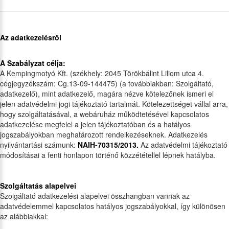
Az adatkezelésről
A Szabályzat célja:
A Kempingmotyó Kft. (székhely: 2045 Törökbálint Liliom utca 4.
cégjegyzékszám: Cg.13-09-144475) (a továbbiakban: Szolgáltató,
adatkezelő), mint adatkezelő, magára nézve kötelezőnek ismeri el
jelen adatvédelmi jogi tájékoztató tartalmát. Kötelezettséget vállal arra,
hogy szolgáltatásával, a webáruház működtetésével kapcsolatos
adatkezelése megfelel a jelen tájékoztatóban és a hatályos
jogszabályokban meghatározott rendelkezéseknek. Adatkezelés
nyilvántartási számunk:
NAIH-70315/2013.
Az adatvédelmi tájékoztató
módosításai a fenti honlapon történő közzététellel lépnek hatályba.
Szolgáltatás alapelvei
Szolgáltató adatkezelési alapelvei összhangban vannak az
adatvédelemmel kapcsolatos hatályos jogszabályokkal, így különösen
az alábbiakkal: