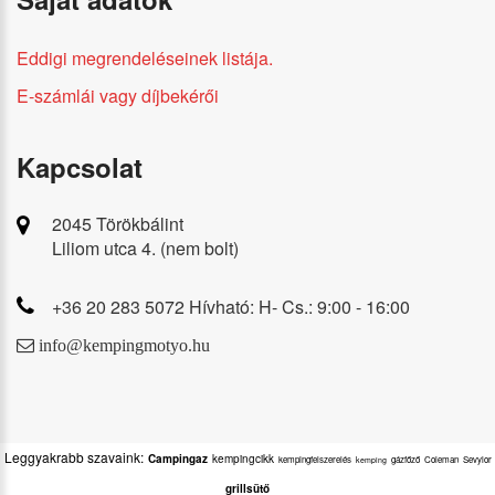
Eddigi megrendeléseinek listája.
E-számlái vagy díjbekérői
Kapcsolat
2045 Törökbálint
Liliom utca 4. (nem bolt)
+36 20 283 5072 Hívható: H- Cs.: 9:00 - 16:00
info@kempingmotyo.hu
Leggyakrabb szavaink:
Campingaz
kempingcikk
kempingfelszerelés
gázfőző
Coleman
Sevylor
kemping
grillsütő