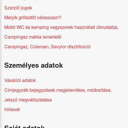
Szerzői jogok
Melyik grillsütőt válasszam?
Mobil WC és kemping vegyszerek használati útmutatója.
Campingaz márka ismertető
Campingaz, Coleman, Sevylor disztribúció
Személyes adatok
Vásárlói adatok
Címjegyzék bejegyzések megjelenítése, módosítása.
Jelszó megváltoztatása
Hírlevél
Saját adatok