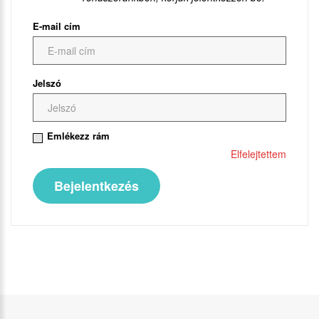
E-mail cím
Jelszó
Emlékezz rám
Elfelejtettem