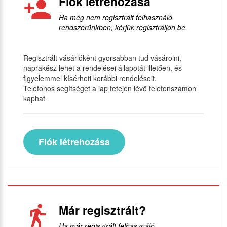
Fiók létrehozása
Ha még nem regisztrált felhasználó
rendszerünkben, kérjük regisztráljon be.
Regisztrált vásárlóként gyorsabban tud vásárolni,
naprakész lehet a rendelései állapotát illetően, és
figyelemmel kísérheti korábbi rendeléseit.
Telefonos segítséget a lap tetején lévő telefonszámon
kaphat
Fiók létrehozása
Már regisztrált?
Ha már regisztrált felhasználó