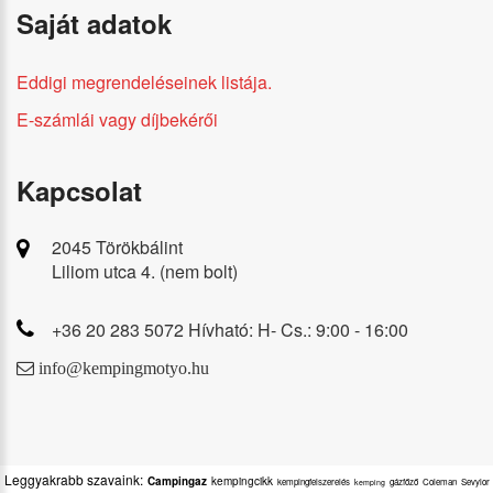
Saját adatok
Eddigi megrendeléseinek listája.
E-számlái vagy díjbekérői
Kapcsolat
2045 Törökbálint
Liliom utca 4. (nem bolt)
+36 20 283 5072 Hívható: H- Cs.: 9:00 - 16:00
info@kempingmotyo.hu
Leggyakrabb szavaink:
Campingaz
kempingcikk
kempingfelszerelés
gázfőző
Coleman
Sevylor
kemping