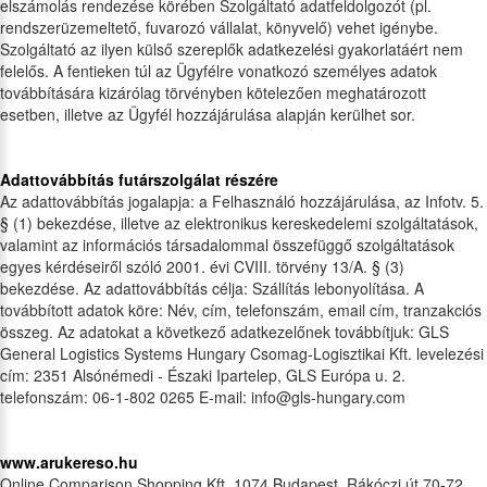
elszámolás rendezése körében Szolgáltató adatfeldolgozót (pl.
rendszerüzemeltető, fuvarozó vállalat, könyvelő) vehet igénybe.
Szolgáltató az ilyen külső szereplők adatkezelési gyakorlatáért nem
felelős. A fentieken túl az Ügyfélre vonatkozó személyes adatok
továbbítására kizárólag törvényben kötelezően meghatározott
esetben, illetve az Ügyfél hozzájárulása alapján kerülhet sor.
Adattovábbítás futárszolgálat részére
Az adattovábbítás jogalapja: a Felhasználó hozzájárulása, az Infotv. 5.
§ (1) bekezdése, illetve az elektronikus kereskedelemi szolgáltatások,
valamint az információs társadalommal összefüggő szolgáltatások
egyes kérdéseiről szóló 2001. évi CVIII. törvény 13/A. § (3)
bekezdése. Az adattovábbítás célja: Szállítás lebonyolítása. A
továbbított adatok köre: Név, cím, telefonszám, email cím, tranzakciós
összeg. Az adatokat a következő adatkezelőnek továbbítjuk: GLS
General Logistics Systems Hungary Csomag-Logisztikai Kft. levelezési
cím: 2351 Alsónémedi - Északi Ipartelep, GLS Európa u. 2.
telefonszám: 06-1-802 0265 E-mail: info@gls-hungary.com
www.arukereso.hu
Online Comparison Shopping Kft. 1074 Budapest, Rákóczi út 70-72.,