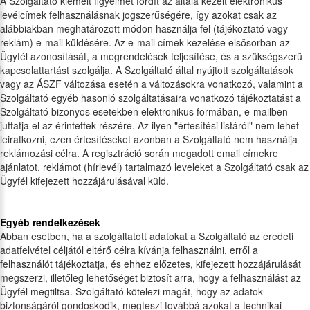
A Szolgáltató kiemelt figyelmet fordít az általa kezelt elektronikus
levélcímek felhasználásnak jogszerűségére, így azokat csak az
alábbiakban meghatározott módon használja fel (tájékoztató vagy
reklám) e-mail küldésére. Az e-mail címek kezelése elsősorban az
Ügyfél azonosítását, a megrendelések teljesítése, és a szükségszerű
kapcsolattartást szolgálja. A Szolgáltató által nyújtott szolgáltatások
vagy az ÁSZF változása esetén a változásokra vonatkozó, valamint a
Szolgáltató egyéb hasonló szolgáltatásaira vonatkozó tájékoztatást a
Szolgáltató bizonyos esetekben elektronikus formában, e-mailben
juttatja el az érintettek részére. Az ilyen "értesítési listáról" nem lehet
leiratkozni, ezen értesítéseket azonban a Szolgáltató nem használja
reklámozási célra. A regisztráció során megadott email címekre
ajánlatot, reklámot (hírlevél) tartalmazó leveleket a Szolgáltató csak az
Ügyfél kifejezett hozzájárulásával küld.
Egyéb rendelkezések
Abban esetben, ha a szolgáltatott adatokat a Szolgáltató az eredeti
adatfelvétel céljától eltérő célra kívánja felhasználni, erről a
felhasználót tájékoztatja, és ehhez előzetes, kifejezett hozzájárulását
megszerzi, illetőleg lehetőséget biztosít arra, hogy a felhasználást az
Ügyfél megtiltsa. Szolgáltató kötelezi magát, hogy az adatok
biztonságáról gondoskodik, megteszi továbbá azokat a technikai