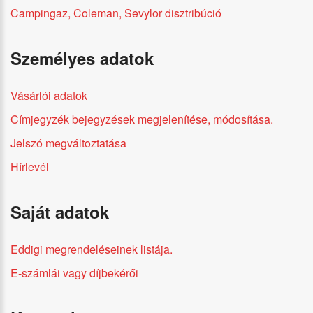
Campingaz, Coleman, Sevylor disztribúció
Személyes adatok
Vásárlói adatok
Címjegyzék bejegyzések megjelenítése, módosítása.
Jelszó megváltoztatása
Hírlevél
Saját adatok
Eddigi megrendeléseinek listája.
E-számlái vagy díjbekérői