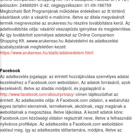
adószám: 24868291-2-42, cégjegyzékszám: 01-09-186759
Megbízható Bolt Programjának működése érdekében az itt történő
vásárlások után a vásárló e-mailcíme, illetve az általa megvásárolt
termék megnevezése az arukereso.hu részére továbbításra kerül. Az
adattovábbítás célja: vásárlói visszajelzés igénylése és megjelenítése.
Az így továbbított személyes adatokat az Online Comparison
Shopping Kft. awww.arukereso.hu Adatvédelmi és adatkezelési
szabályzatának megfelelően kezeli:
https://www.arukereso.hu/static/adatvedelem.html
Facebook
Az adatkezelés jogalapja: az érintett hozzájárulása személyes adatai
kezeléséhez a Facebook.com weboldalon. Az adatok forrásáról, azok
kezeléséről, illetve az átadás módjáról, és jogalapjáról a
http://www.facebook.com/about/privacy/
címen tájékozódhat az
érintett. Az adatkezelés célja: A Facebook.com oldalon, a webáruház
egyes tartalmi elemeinek, termékeinek, akcióinak, vagy magának a
weboldalnak a megosztása, illetve lájkolása. A kezelt adatok köre:
Facebook.com közösségi oldalon regisztrált neve, illetve a felhasználó
nyilvános profilképe. Az adatkezelés a Facebook.com weboldalon
valósul meg, így az adatkezelés időtartamára, módjára, illetve az