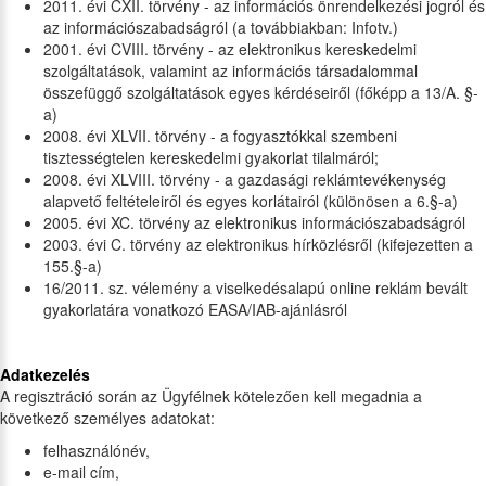
2011. évi CXII. törvény - az információs önrendelkezési jogról és
az információszabadságról (a továbbiakban: Infotv.)
2001. évi CVIII. törvény - az elektronikus kereskedelmi
szolgáltatások, valamint az információs társadalommal
összefüggő szolgáltatások egyes kérdéseiről (főképp a 13/A. §-
a)
2008. évi XLVII. törvény - a fogyasztókkal szembeni
tisztességtelen kereskedelmi gyakorlat tilalmáról;
2008. évi XLVIII. törvény - a gazdasági reklámtevékenység
alapvető feltételeiről és egyes korlátairól (különösen a 6.§-a)
2005. évi XC. törvény az elektronikus információszabadságról
2003. évi C. törvény az elektronikus hírközlésről (kifejezetten a
155.§-a)
16/2011. sz. vélemény a viselkedésalapú online reklám bevált
gyakorlatára vonatkozó EASA/IAB-ajánlásról
Adatkezelés
A regisztráció során az Ügyfélnek kötelezően kell megadnia a
következő személyes adatokat:
felhasználónév,
e-mail cím,