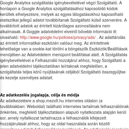
Google Analytics szolgáltatás igénybevételével végzi Szolgáltató. A
honlapon a Google Analytics szolgáltatásához kapcsolódó kódok
kerültek elhelyezésre, melyek az egyes látogatásokhoz kapcsolható
statisztikai jellegű adatot továbbítanak Szolgáltató külső szerverére. A
továbbított adatok az érintett kizárólagos azonosítására nem
alkalmasak. A Goggle adatvédelmi elveiről bővebb információ itt
olvasható:
http://www.google.hu/policies/privacy/ads/
. Az adattárolás
az érintett informatikai eszközén valósul meg. Az érintettnek
lehetősége van a cookie-kat törölni a böngészők Eszközök/Beállítások
menüjében az Adatvédelem menüpont beállításai alatt. A Szolgáltatás
igénybevételével a Felhasználó hozzájárul ahhoz, hogy Szolgáltató a
jelen adatvédelmi tájékoztatóban leírtaknak megfelelően, a
szolgáltatás teljes körű nyújtásának céljából Szolgáltató összegyűjtse
és kezelje személyes adatait.
Az adatkezelés jogalapja, célja és módja
Az adatkezelésre a shop.mezofi.hu internetes oldalon (a
továbbiakban: Weboldal) található internetes tartalmak felhasználóinak
önkéntes, megfelelő tájékoztatáson alapuló nyilatkozata alapján kerül
sor, amely nyilatkozat tartalmazza a felhasználók kifejezett
hozzájárulását ahhoz, hogy az oldal használata során közölt