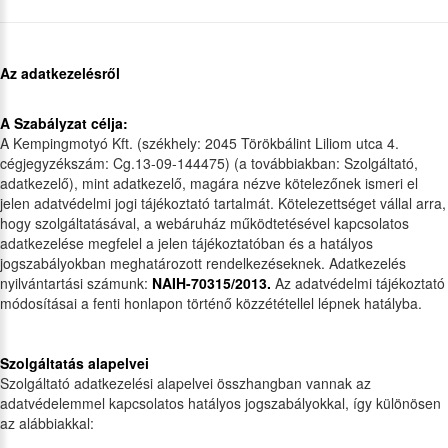
Az adatkezelésről
A Szabályzat célja:
A Kempingmotyó Kft. (székhely: 2045 Törökbálint Liliom utca 4.
cégjegyzékszám: Cg.13-09-144475) (a továbbiakban: Szolgáltató,
adatkezelő), mint adatkezelő, magára nézve kötelezőnek ismeri el
jelen adatvédelmi jogi tájékoztató tartalmát. Kötelezettséget vállal arra,
hogy szolgáltatásával, a webáruház működtetésével kapcsolatos
adatkezelése megfelel a jelen tájékoztatóban és a hatályos
jogszabályokban meghatározott rendelkezéseknek. Adatkezelés
nyilvántartási számunk:
NAIH-70315/2013.
Az adatvédelmi tájékoztató
módosításai a fenti honlapon történő közzététellel lépnek hatályba.
Szolgáltatás alapelvei
Szolgáltató adatkezelési alapelvei összhangban vannak az
adatvédelemmel kapcsolatos hatályos jogszabályokkal, így különösen
az alábbiakkal: