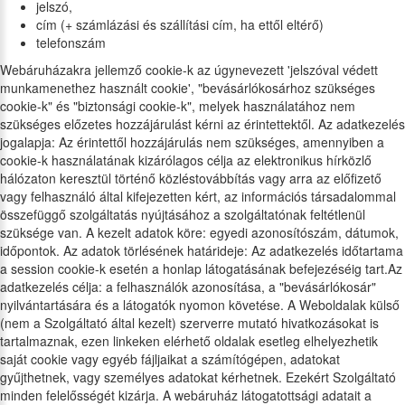
jelszó,
cím (+ számlázási és szállítási cím, ha ettől eltérő)
telefonszám
Webáruházakra jellemző cookie-k az úgynevezett 'jelszóval védett
munkamenethez használt cookie', "bevásárlókosárhoz szükséges
cookie-k" és "biztonsági cookie-k", melyek használatához nem
szükséges előzetes hozzájárulást kérni az érintettektől. Az adatkezelés
jogalapja: Az érintettől hozzájárulás nem szükséges, amennyiben a
cookie-k használatának kizárólagos célja az elektronikus hírközlő
hálózaton keresztül történő közléstovábbítás vagy arra az előfizető
vagy felhasználó által kifejezetten kért, az információs társadalommal
összefüggő szolgáltatás nyújtásához a szolgáltatónak feltétlenül
szüksége van. A kezelt adatok köre: egyedi azonosítószám, dátumok,
időpontok. Az adatok törlésének határideje: Az adatkezelés időtartama
a session cookie-k esetén a honlap látogatásának befejezéséig tart.Az
adatkezelés célja: a felhasználók azonosítása, a "bevásárlókosár"
nyilvántartására és a látogatók nyomon követése. A Weboldalak külső
(nem a Szolgáltató által kezelt) szerverre mutató hivatkozásokat is
tartalmaznak, ezen linkeken elérhető oldalak esetleg elhelyezhetik
saját cookie vagy egyéb fájljaikat a számítógépen, adatokat
gyűjthetnek, vagy személyes adatokat kérhetnek. Ezekért Szolgáltató
minden felelősségét kizárja. A webáruház látogatottsági adatait a