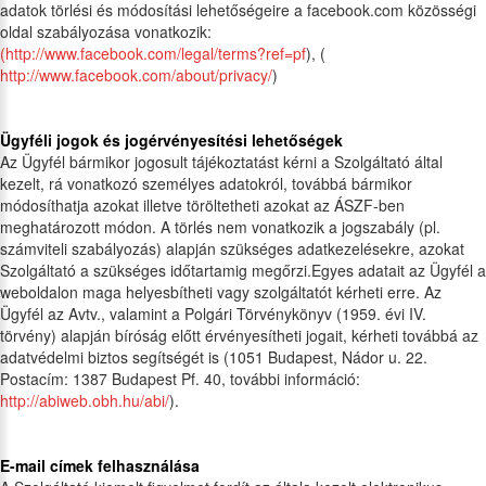
adatok törlési és módosítási lehetőségeire a facebook.com közösségi
oldal szabályozása vonatkozik:
(http://www.facebook.com/legal/terms?ref=pf
), (
http://www.facebook.com/about/privacy/
)
Ügyféli jogok és jogérvényesítési lehetőségek
Az Ügyfél bármikor jogosult tájékoztatást kérni a Szolgáltató által
kezelt, rá vonatkozó személyes adatokról, továbbá bármikor
módosíthatja azokat illetve töröltetheti azokat az ÁSZF-ben
meghatározott módon. A törlés nem vonatkozik a jogszabály (pl.
számviteli szabályozás) alapján szükséges adatkezelésekre, azokat
Szolgáltató a szükséges időtartamig megőrzi.Egyes adatait az Ügyfél a
weboldalon maga helyesbítheti vagy szolgáltatót kérheti erre. Az
Ügyfél az Avtv., valamint a Polgári Törvénykönyv (1959. évi IV.
törvény) alapján bíróság előtt érvényesítheti jogait, kérheti továbbá az
adatvédelmi biztos segítségét is (1051 Budapest, Nádor u. 22.
Postacím: 1387 Budapest Pf. 40, további információ:
http://abiweb.obh.hu/abi/
).
E-mail címek felhasználása