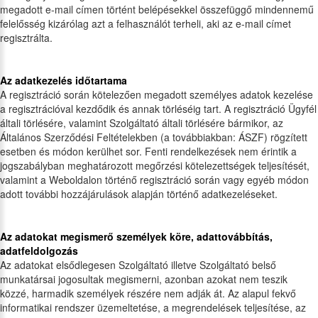
megadott e-mail címen történt belépésekkel összefüggő mindennemű
felelősség kizárólag azt a felhasználót terheli, aki az e-mail címet
regisztrálta.
Az adatkezelés időtartama
A regisztráció során kötelezően megadott személyes adatok kezelése
a regisztrációval kezdődik és annak törléséig tart. A regisztráció Ügyfél
általi törlésére, valamint Szolgáltató általi törlésére bármikor, az
Általános Szerződési Feltételekben (a továbbiakban: ÁSZF) rögzített
esetben és módon kerülhet sor. Fenti rendelkezések nem érintik a
jogszabályban meghatározott megőrzési kötelezettségek teljesítését,
valamint a Weboldalon történő regisztráció során vagy egyéb módon
adott további hozzájárulások alapján történő adatkezeléseket.
Az adatokat megismerő személyek köre, adattovábbítás,
adatfeldolgozás
Az adatokat elsődlegesen Szolgáltató illetve Szolgáltató belső
munkatársai jogosultak megismerni, azonban azokat nem teszik
közzé, harmadik személyek részére nem adják át. Az alapul fekvő
informatikai rendszer üzemeltetése, a megrendelések teljesítése, az