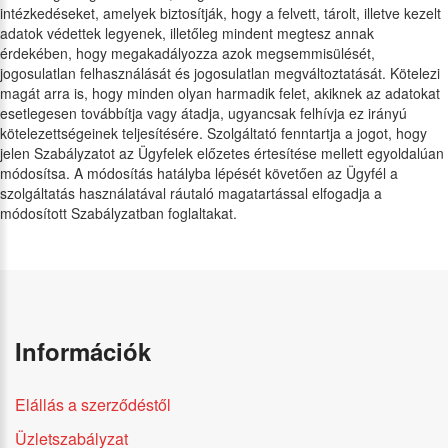
intézkedéseket, amelyek biztosítják, hogy a felvett, tárolt, illetve kezelt
adatok védettek legyenek, illetőleg mindent megtesz annak
érdekében, hogy megakadályozza azok megsemmisülését,
jogosulatlan felhasználását és jogosulatlan megváltoztatását. Kötelezi
magát arra is, hogy minden olyan harmadik felet, akiknek az adatokat
esetlegesen továbbítja vagy átadja, ugyancsak felhívja ez irányú
kötelezettségeinek teljesítésére. Szolgáltató fenntartja a jogot, hogy
jelen Szabályzatot az Ügyfelek előzetes értesítése mellett egyoldalúan
módosítsa. A módosítás hatályba lépését követően az Ügyfél a
szolgáltatás használatával ráutaló magatartással elfogadja a
módosított Szabályzatban foglaltakat.
Információk
Elállás a szerződéstől
Üzletszabályzat