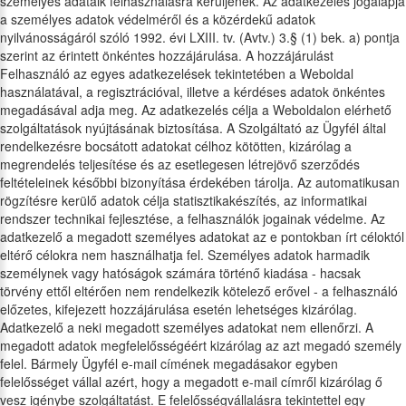
személyes adataik felhasználásra kerüljenek. Az adatkezelés jogalapja
a személyes adatok védelméről és a közérdekű adatok
nyilvánosságáról szóló 1992. évi LXIII. tv. (Avtv.) 3.§ (1) bek. a) pontja
szerint az érintett önkéntes hozzájárulása. A hozzájárulást
Felhasználó az egyes adatkezelések tekintetében a Weboldal
használatával, a regisztrációval, illetve a kérdéses adatok önkéntes
megadásával adja meg. Az adatkezelés célja a Weboldalon elérhető
szolgáltatások nyújtásának biztosítása. A Szolgáltató az Ügyfél által
rendelkezésre bocsátott adatokat célhoz kötötten, kizárólag a
megrendelés teljesítése és az esetlegesen létrejövő szerződés
feltételeinek későbbi bizonyítása érdekében tárolja. Az automatikusan
rögzítésre kerülő adatok célja statisztikakészítés, az informatikai
rendszer technikai fejlesztése, a felhasználók jogainak védelme. Az
adatkezelő a megadott személyes adatokat az e pontokban írt céloktól
eltérő célokra nem használhatja fel. Személyes adatok harmadik
személynek vagy hatóságok számára történő kiadása - hacsak
törvény ettől eltérően nem rendelkezik kötelező erővel - a felhasználó
előzetes, kifejezett hozzájárulása esetén lehetséges kizárólag.
Adatkezelő a neki megadott személyes adatokat nem ellenőrzi. A
megadott adatok megfelelősségéért kizárólag az azt megadó személy
felel. Bármely Ügyfél e-mail címének megadásakor egyben
felelősséget vállal azért, hogy a megadott e-mail címről kizárólag ő
vesz igénybe szolgáltatást. E felelősségvállalásra tekintettel egy