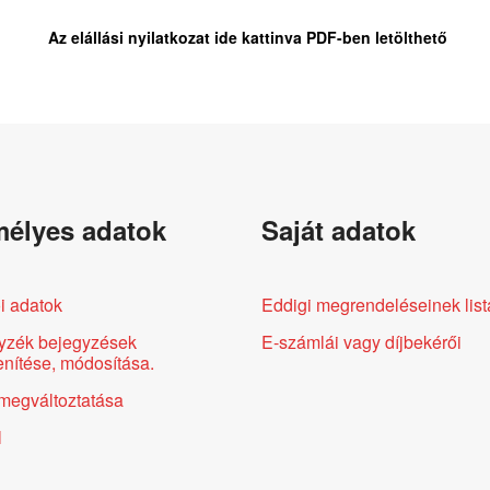
Az elállási nyilatkozat ide kattinva PDF-ben letölthető
élyes adatok
Saját adatok
i adatok
Eddigi megrendeléseinek list
yzék bejegyzések
E-számlái vagy díjbekérői
nítése, módosítása.
megváltoztatása
l