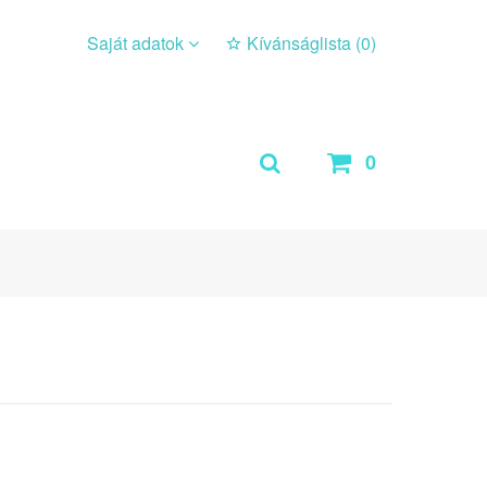
Saját adatok
Kívánságlista (
0
)
0