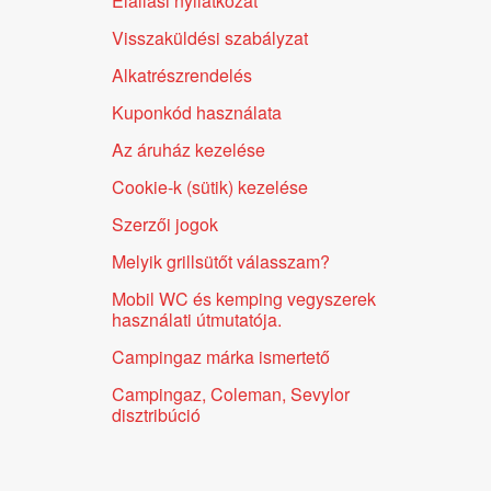
Elállási nyilatkozat
Visszaküldési szabályzat
Alkatrészrendelés
Kuponkód használata
Az áruház kezelése
Cookie-k (sütik) kezelése
Szerzői jogok
Melyik grillsütőt válasszam?
Mobil WC és kemping vegyszerek
használati útmutatója.
Campingaz márka ismertető
Campingaz, Coleman, Sevylor
disztribúció