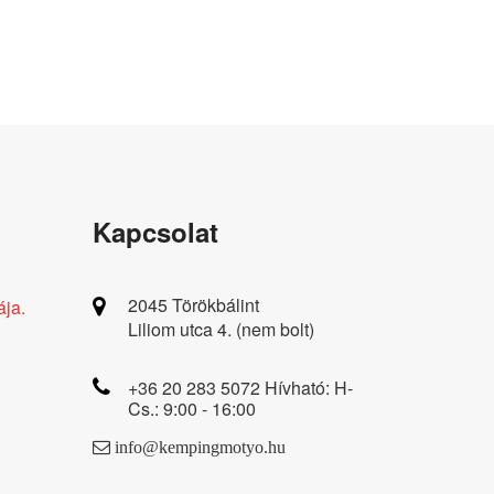
Kapcsolat
2045 Törökbálint
ája.
Liliom utca 4. (nem bolt)
+36 20 283 5072 Hívható: H-
Cs.: 9:00 - 16:00
info@kempingmotyo.hu