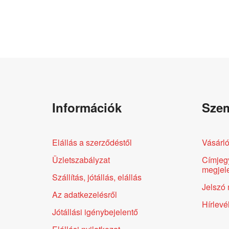
Információk
Szem
Elállás a szerződéstől
Vásárló
Üzletszabályzat
Címjeg
megjele
Szállítás, jótállás, elállás
Jelszó 
Az adatkezelésről
Hírlevé
Jótállási igénybejelentő