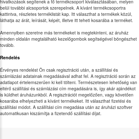
hivatkozások segítenek a fő termékcsoport kiválasztásában, melyen
belül további alcsoportok szerepelnek. A kívánt termékcsoportra
kattintva, részletes terméklistát kap. Itt választhat a termékek közül,
láthatja az árát, leírását, képét, illetve itt teheti kosarába a terméket.
Amennyiben szeretne más termékeket is megtekinteni, az áruház
minden oldalán megtalálható kezelőgombok segítségével böngészhet
tovább.
Rendelés
Érvényes rendelést Ön csak regisztráció után, a szállítási és
számlázási adatainak megadásával adhat fel. A regisztráció során az
adatlapot értelemszerűen ki kell tölteni. Természetesen lehetőség van
eltérő szállítási és számlázási cím megadására is, így akár ajándékot
is küldhet áruházunkból. A regisztrációt megelőzően, vagy követően
kosarába elhelyezheti a kívánt termékeket. Itt választhat fizetési és
szállítási módot. A szállítási cím megadása után az áruházi szoftver
automatikusan kiszámítja a fizetendő szállítási díjat.