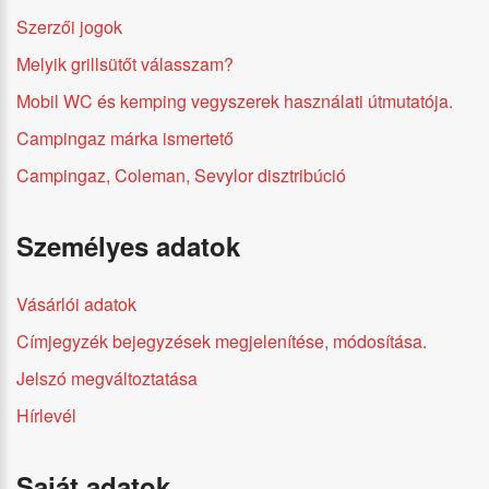
Szerzői jogok
Melyik grillsütőt válasszam?
Mobil WC és kemping vegyszerek használati útmutatója.
Campingaz márka ismertető
Campingaz, Coleman, Sevylor disztribúció
Személyes adatok
Vásárlói adatok
Címjegyzék bejegyzések megjelenítése, módosítása.
Jelszó megváltoztatása
Hírlevél
Saját adatok