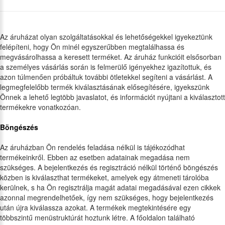
Az áruházat olyan szolgáltatásokkal és lehetőségekkel igyekeztünk
felépíteni, hogy Ön minél egyszerűbben megtalálhassa és
megvásárolhassa a keresett terméket. Az áruház funkcióit elsősorban
a személyes vásárlás során is felmerülő igényekhez igazítottuk, és
azon túlmenően próbáltuk további ötletekkel segíteni a vásárlást. A
legmegfelelőbb termék kiválasztásának elősegítésére, igyekszünk
Önnek a lehető legtöbb javaslatot, és információt nyújtani a kiválasztott
termékekre vonatkozóan.
Böngészés
Az áruházban Ön rendelés feladása nélkül is tájékozódhat
termékeinkről. Ebben az esetben adatainak megadása nem
szükséges. A bejelentkezés és regisztráció nélkül történő böngészés
közben is kiválaszthat termékeket, amelyek egy átmeneti tárolóba
kerülnek, s ha Ön regisztrálja magát adatai megadásával ezen cikkek
azonnal megrendelhetőek, így nem szükséges, hogy bejelentkezés
után újra kiválassza azokat. A termékek megtekintésére egy
többszintű menüstruktúrát hoztunk létre. A főoldalon található