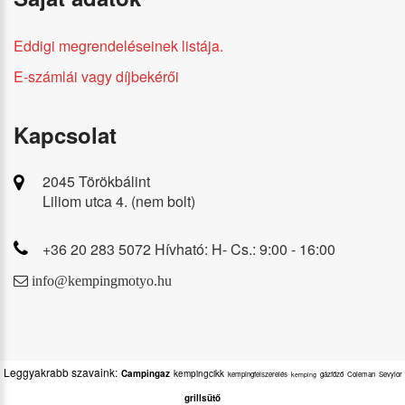
Eddigi megrendeléseinek listája.
E-számlái vagy díjbekérői
Kapcsolat
2045 Törökbálint
Liliom utca 4. (nem bolt)
+36 20 283 5072 Hívható: H- Cs.: 9:00 - 16:00
info@kempingmotyo.hu
Leggyakrabb szavaink:
Campingaz
kempingcikk
kempingfelszerelés
gázfőző
Coleman
Sevylor
kemping
grillsütő