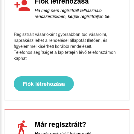
Fiók létrehozása
Ha még nem regisztrált felhasználó
rendszerünkben, kérjük regisztráljon be.
Regisztrált vásárlóként gyorsabban tud vásárolni,
naprakész lehet a rendelései állapotát illetően, és
figyelemmel kísérheti korábbi rendeléseit.
Telefonos segítséget a lap tetején lévő telefonszámon
kaphat
Fiók létrehozása
Már regisztrált?
Ha már regisztrált felhasználó