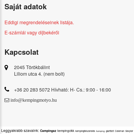
Saját adatok
Eddigi megrendeléseinek listája.
E-számlái vagy díjbekérői
Kapcsolat
2045 Törökbálint
Liliom utca 4. (nem bolt)
+36 20 283 5072 Hívható: H- Cs.: 9:00 - 16:00
info@kempingmotyo.hu
Leggyakrabb szavaink:
Campingaz
kempingcikk
kempingfelszerelés
gázfőző
Coleman
Sevylor
kemping