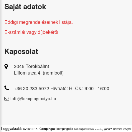
Saját adatok
Eddigi megrendeléseinek listája.
E-számlái vagy díjbekérői
Kapcsolat
2045 Törökbálint
Liliom utca 4. (nem bolt)
+36 20 283 5072 Hívható: H- Cs.: 9:00 - 16:00
info@kempingmotyo.hu
Leggyakrabb szavaink:
Campingaz
kempingcikk
kempingfelszerelés
gázfőző
Coleman
Sevylor
kemping