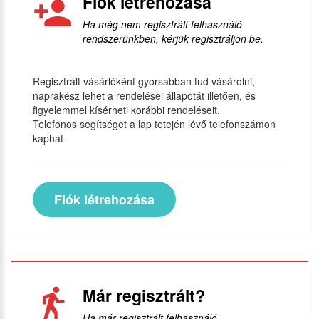
Fiók létrehozása
Ha még nem regisztrált felhasználó
rendszerünkben, kérjük regisztráljon be.
Regisztrált vásárlóként gyorsabban tud vásárolni,
naprakész lehet a rendelései állapotát illetően, és
figyelemmel kísérheti korábbi rendeléseit.
Telefonos segítséget a lap tetején lévő telefonszámon
kaphat
Fiók létrehozása
Már regisztrált?
Ha már regisztrált felhasználó