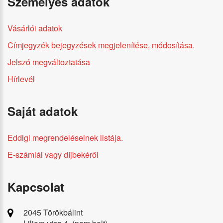
Személyes adatok
Vásárlói adatok
Címjegyzék bejegyzések megjelenítése, módosítása.
Jelszó megváltoztatása
Hírlevél
Saját adatok
Eddigi megrendeléseinek listája.
E-számlái vagy díjbekérői
Kapcsolat
2045 Törökbálint