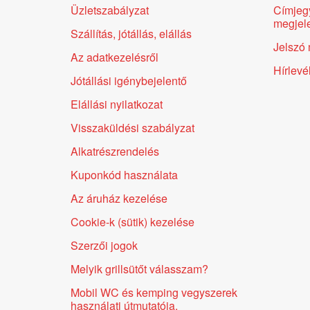
Üzletszabályzat
Címjeg
megjele
Szállítás, jótállás, elállás
Jelszó 
Az adatkezelésről
Hírlevé
Jótállási igénybejelentő
Elállási nyilatkozat
Visszaküldési szabályzat
Alkatrészrendelés
Kuponkód használata
Az áruház kezelése
Cookie-k (sütik) kezelése
Szerzői jogok
Melyik grillsütőt válasszam?
Mobil WC és kemping vegyszerek
használati útmutatója.