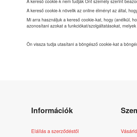
A kereső cookie-k nem tudják Önt személy szerint beazon
A kereső cookie-k növelik az online élményt az által, hog
Mi arra használjuk a kereső cookie-kat, hogy (anélkül, h
azonosítani azokat a funkciókat/szolgáltatásokat, melyek
Ön vissza tudja utasítani a böngésző cookie-kat a böngés
Információk
Szem
Elállás a szerződéstől
Vásárló