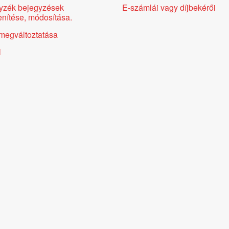
yzék bejegyzések
E-számlái vagy díjbekérői
nítése, módosítása.
megváltoztatása
l