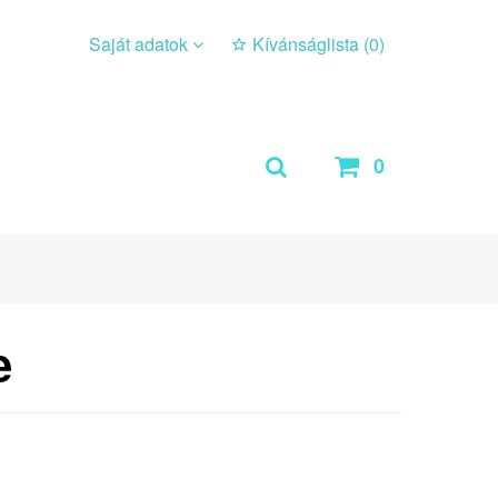
Saját adatok
Kívánságlista (
0
)
0
e