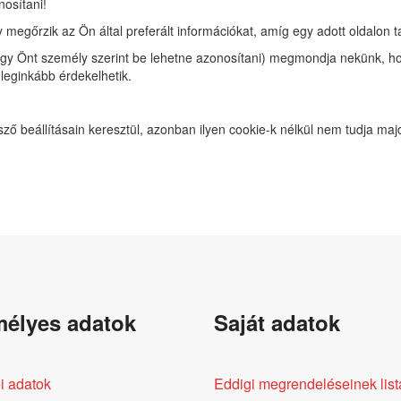
osítani!
y megőrzik az Ön által preferált információkat, amíg egy adott oldalon t
ogy Önt személy szerint be lehetne azonosítani) megmondja nekünk, hog
 leginkább érdekelhetik.
ző beállításain keresztül, azonban ilyen cookie-k nélkül nem tudja maj
élyes adatok
Saját adatok
i adatok
Eddigi megrendeléseinek list