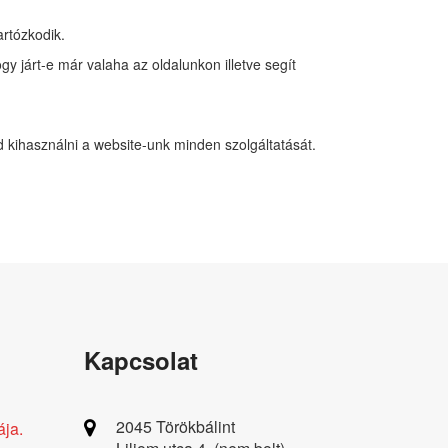
artózkodik.
y járt-e már valaha az oldalunkon illetve segít
d kihasználni a website-unk minden szolgáltatását.
Kapcsolat
2045 Törökbálint
ája.