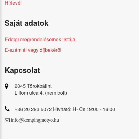
Hírlevél
Saját adatok
Eddigi megrendeléseinek listája.
E-számlái vagy díjbekérői
Kapcsolat
2045 Törökbálint
Liliom utca 4. (nem bolt)
+36 20 283 5072 Hívható: H- Cs.: 9:00 - 16:00
info@kempingmotyo.hu