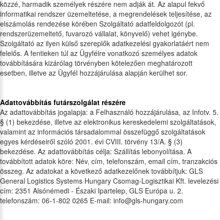
közzé, harmadik személyek részére nem adják át. Az alapul fekvő
informatikai rendszer üzemeltetése, a megrendelések teljesítése, az
elszámolás rendezése körében Szolgáltató adatfeldolgozót (pl.
rendszerüzemeltető, fuvarozó vállalat, könyvelő) vehet igénybe.
Szolgáltató az ilyen külső szereplők adatkezelési gyakorlatáért nem
felelős. A fentieken túl az Ügyfélre vonatkozó személyes adatok
továbbítására kizárólag törvényben kötelezően meghatározott
esetben, illetve az Ügyfél hozzájárulása alapján kerülhet sor.
Adattovábbítás futárszolgálat részére
Az adattovábbítás jogalapja: a Felhasználó hozzájárulása, az Infotv. 5.
§ (1) bekezdése, illetve az elektronikus kereskedelemi szolgáltatások,
valamint az információs társadalommal összefüggő szolgáltatások
egyes kérdéseiről szóló 2001. évi CVIII. törvény 13/A. § (3)
bekezdése. Az adattovábbítás célja: Szállítás lebonyolítása. A
továbbított adatok köre: Név, cím, telefonszám, email cím, tranzakciós
összeg. Az adatokat a következő adatkezelőnek továbbítjuk: GLS
General Logistics Systems Hungary Csomag-Logisztikai Kft. levelezési
cím: 2351 Alsónémedi - Északi Ipartelep, GLS Európa u. 2.
telefonszám: 06-1-802 0265 E-mail: info@gls-hungary.com