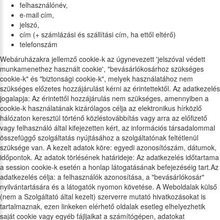
felhasználónév,
e-mail cím,
jelszó,
cím (+ számlázási és szállítási cím, ha ettől eltérő)
telefonszám
Webáruházakra jellemző cookie-k az úgynevezett 'jelszóval védett
munkamenethez használt cookie', "bevásárlókosárhoz szükséges
cookie-k" és "biztonsági cookie-k", melyek használatához nem
szükséges előzetes hozzájárulást kérni az érintettektől. Az adatkezelés
jogalapja: Az érintettől hozzájárulás nem szükséges, amennyiben a
cookie-k használatának kizárólagos célja az elektronikus hírközlő
hálózaton keresztül történő közléstovábbítás vagy arra az előfizető
vagy felhasználó által kifejezetten kért, az információs társadalommal
összefüggő szolgáltatás nyújtásához a szolgáltatónak feltétlenül
szüksége van. A kezelt adatok köre: egyedi azonosítószám, dátumok,
időpontok. Az adatok törlésének határideje: Az adatkezelés időtartama
a session cookie-k esetén a honlap látogatásának befejezéséig tart.Az
adatkezelés célja: a felhasználók azonosítása, a "bevásárlókosár"
nyilvántartására és a látogatók nyomon követése. A Weboldalak külső
(nem a Szolgáltató által kezelt) szerverre mutató hivatkozásokat is
tartalmaznak, ezen linkeken elérhető oldalak esetleg elhelyezhetik
saját cookie vagy egyéb fájljaikat a számítógépen, adatokat