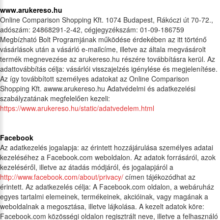
www.arukereso.hu
Online Comparison Shopping Kft. 1074 Budapest, Rákóczi út 70-72.,
adószám: 24868291-2-42, cégjegyzékszám: 01-09-186759
Megbízható Bolt Programjának működése érdekében az itt történő
vásárlások után a vásárló e-mailcíme, illetve az általa megvásárolt
termék megnevezése az arukereso.hu részére továbbításra kerül. Az
adattovábbítás célja: vásárlói visszajelzés igénylése és megjelenítése.
Az így továbbított személyes adatokat az Online Comparison
Shopping Kft. awww.arukereso.hu Adatvédelmi és adatkezelési
szabályzatának megfelelően kezeli:
https://www.arukereso.hu/static/adatvedelem.html
Facebook
Az adatkezelés jogalapja: az érintett hozzájárulása személyes adatai
kezeléséhez a Facebook.com weboldalon. Az adatok forrásáról, azok
kezeléséről, illetve az átadás módjáról, és jogalapjáról a
http://www.facebook.com/about/privacy/
címen tájékozódhat az
érintett. Az adatkezelés célja: A Facebook.com oldalon, a webáruház
egyes tartalmi elemeinek, termékeinek, akcióinak, vagy magának a
weboldalnak a megosztása, illetve lájkolása. A kezelt adatok köre:
Facebook.com közösségi oldalon regisztrált neve, illetve a felhasználó