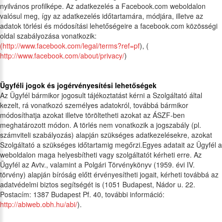
nyilvános profilképe. Az adatkezelés a Facebook.com weboldalon
valósul meg, így az adatkezelés időtartamára, módjára, illetve az
adatok törlési és módosítási lehetőségeire a facebook.com közösségi
oldal szabályozása vonatkozik:
(http://www.facebook.com/legal/terms?ref=pf
), (
http://www.facebook.com/about/privacy/
)
Ügyféli jogok és jogérvényesítési lehetőségek
Az Ügyfél bármikor jogosult tájékoztatást kérni a Szolgáltató által
kezelt, rá vonatkozó személyes adatokról, továbbá bármikor
módosíthatja azokat illetve töröltetheti azokat az ÁSZF-ben
meghatározott módon. A törlés nem vonatkozik a jogszabály (pl.
számviteli szabályozás) alapján szükséges adatkezelésekre, azokat
Szolgáltató a szükséges időtartamig megőrzi.Egyes adatait az Ügyfél a
weboldalon maga helyesbítheti vagy szolgáltatót kérheti erre. Az
Ügyfél az Avtv., valamint a Polgári Törvénykönyv (1959. évi IV.
törvény) alapján bíróság előtt érvényesítheti jogait, kérheti továbbá az
adatvédelmi biztos segítségét is (1051 Budapest, Nádor u. 22.
Postacím: 1387 Budapest Pf. 40, további információ:
http://abiweb.obh.hu/abi/
).