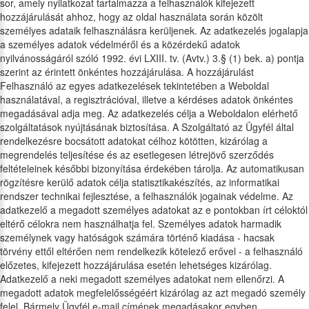
sor, amely nyilatkozat tartalmazza a felhasználók kifejezett
hozzájárulását ahhoz, hogy az oldal használata során közölt
személyes adataik felhasználásra kerüljenek. Az adatkezelés jogalapja
a személyes adatok védelméről és a közérdekű adatok
nyilvánosságáról szóló 1992. évi LXIII. tv. (Avtv.) 3.§ (1) bek. a) pontja
szerint az érintett önkéntes hozzájárulása. A hozzájárulást
Felhasználó az egyes adatkezelések tekintetében a Weboldal
használatával, a regisztrációval, illetve a kérdéses adatok önkéntes
megadásával adja meg. Az adatkezelés célja a Weboldalon elérhető
szolgáltatások nyújtásának biztosítása. A Szolgáltató az Ügyfél által
rendelkezésre bocsátott adatokat célhoz kötötten, kizárólag a
megrendelés teljesítése és az esetlegesen létrejövő szerződés
feltételeinek későbbi bizonyítása érdekében tárolja. Az automatikusan
rögzítésre kerülő adatok célja statisztikakészítés, az informatikai
rendszer technikai fejlesztése, a felhasználók jogainak védelme. Az
adatkezelő a megadott személyes adatokat az e pontokban írt céloktól
eltérő célokra nem használhatja fel. Személyes adatok harmadik
személynek vagy hatóságok számára történő kiadása - hacsak
törvény ettől eltérően nem rendelkezik kötelező erővel - a felhasználó
előzetes, kifejezett hozzájárulása esetén lehetséges kizárólag.
Adatkezelő a neki megadott személyes adatokat nem ellenőrzi. A
megadott adatok megfelelősségéért kizárólag az azt megadó személy
felel. Bármely Ügyfél e-mail címének megadásakor egyben