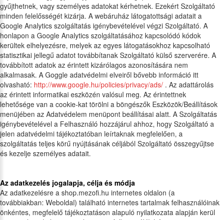
gyűjthetnek, vagy személyes adatokat kérhetnek. Ezekért Szolgáltató
minden felelősségét kizárja. A webáruház látogatottsági adatait a
Google Analytics szolgáltatás igénybevételével végzi Szolgáltató. A
honlapon a Google Analytics szolgáltatásához kapcsolódó kódok
kerültek elhelyezésre, melyek az egyes látogatásokhoz kapcsolható
statisztikai jellegű adatot továbbítanak Szolgáltató külső szerverére. A
továbbított adatok az érintett kizárólagos azonosítására nem
alkalmasak. A Goggle adatvédelmi elveiről bővebb információ itt
olvasható:
http://www.google.hu/policies/privacy/ads/
. Az adattárolás
az érintett informatikai eszközén valósul meg. Az érintettnek
lehetősége van a cookie-kat törölni a böngészők Eszközök/Beállítások
menüjében az Adatvédelem menüpont beállításai alatt. A Szolgáltatás
igénybevételével a Felhasználó hozzájárul ahhoz, hogy Szolgáltató a
jelen adatvédelmi tájékoztatóban leírtaknak megfelelően, a
szolgáltatás teljes körű nyújtásának céljából Szolgáltató összegyűjtse
és kezelje személyes adatait.
Az adatkezelés jogalapja, célja és módja
Az adatkezelésre a shop.mezofi.hu internetes oldalon (a
továbbiakban: Weboldal) található internetes tartalmak felhasználóinak
önkéntes, megfelelő tájékoztatáson alapuló nyilatkozata alapján kerül