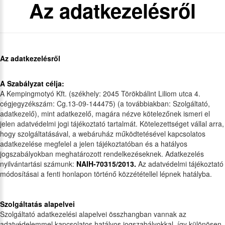
Az adatkezelésről
Az adatkezelésről
A Szabályzat célja:
A Kempingmotyó Kft. (székhely: 2045 Törökbálint Liliom utca 4.
cégjegyzékszám: Cg.13-09-144475) (a továbbiakban: Szolgáltató,
adatkezelő), mint adatkezelő, magára nézve kötelezőnek ismeri el
jelen adatvédelmi jogi tájékoztató tartalmát. Kötelezettséget vállal arra,
hogy szolgáltatásával, a webáruház működtetésével kapcsolatos
adatkezelése megfelel a jelen tájékoztatóban és a hatályos
jogszabályokban meghatározott rendelkezéseknek. Adatkezelés
nyilvántartási számunk:
NAIH-70315/2013.
Az adatvédelmi tájékoztató
módosításai a fenti honlapon történő közzététellel lépnek hatályba.
Szolgáltatás alapelvei
Szolgáltató adatkezelési alapelvei összhangban vannak az
adatvédelemmel kapcsolatos hatályos jogszabályokkal, így különösen