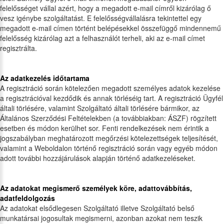
felelősséget vállal azért, hogy a megadott e-mail címről kizárólag ő
vesz igénybe szolgáltatást. E felelősségvállalásra tekintettel egy
megadott e-mail címen történt belépésekkel összefüggő mindennemű
felelősség kizárólag azt a felhasználót terheli, aki az e-mail címet
regisztrálta.
Az adatkezelés időtartama
A regisztráció során kötelezően megadott személyes adatok kezelése
a regisztrációval kezdődik és annak törléséig tart. A regisztráció Ügyfél
általi törlésére, valamint Szolgáltató általi törlésére bármikor, az
Általános Szerződési Feltételekben (a továbbiakban: ÁSZF) rögzített
esetben és módon kerülhet sor. Fenti rendelkezések nem érintik a
jogszabályban meghatározott megőrzési kötelezettségek teljesítését,
valamint a Weboldalon történő regisztráció során vagy egyéb módon
adott további hozzájárulások alapján történő adatkezeléseket.
Az adatokat megismerő személyek köre, adattovábbítás,
adatfeldolgozás
Az adatokat elsődlegesen Szolgáltató illetve Szolgáltató belső
munkatársai jogosultak megismerni, azonban azokat nem teszik