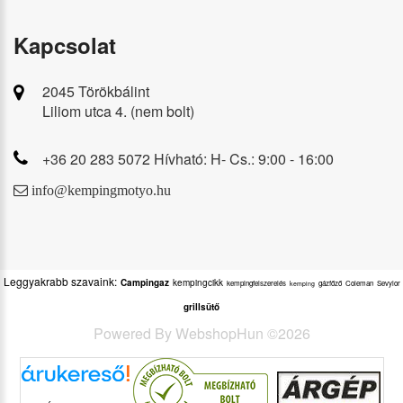
Kapcsolat
2045 Törökbálint
Liliom utca 4. (nem bolt)
+36 20 283 5072 Hívható: H- Cs.: 9:00 - 16:00
info@kempingmotyo.hu
Leggyakrabb szavaink:
Campingaz
kempingcikk
kempingfelszerelés
gázfőző
Coleman
Sevylor
kemping
grillsütő
Powered By
WebshopHun
©
2026