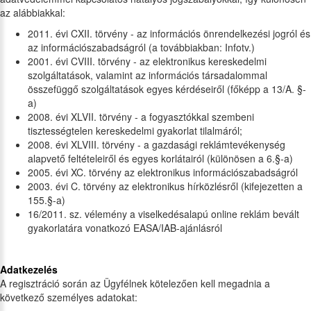
az alábbiakkal:
2011. évi CXII. törvény - az információs önrendelkezési jogról és
az információszabadságról (a továbbiakban: Infotv.)
2001. évi CVIII. törvény - az elektronikus kereskedelmi
szolgáltatások, valamint az információs társadalommal
összefüggő szolgáltatások egyes kérdéseiről (főképp a 13/A. §-
a)
2008. évi XLVII. törvény - a fogyasztókkal szembeni
tisztességtelen kereskedelmi gyakorlat tilalmáról;
2008. évi XLVIII. törvény - a gazdasági reklámtevékenység
alapvető feltételeiről és egyes korlátairól (különösen a 6.§-a)
2005. évi XC. törvény az elektronikus információszabadságról
2003. évi C. törvény az elektronikus hírközlésről (kifejezetten a
155.§-a)
16/2011. sz. vélemény a viselkedésalapú online reklám bevált
gyakorlatára vonatkozó EASA/IAB-ajánlásról
Adatkezelés
A regisztráció során az Ügyfélnek kötelezően kell megadnia a
következő személyes adatokat: