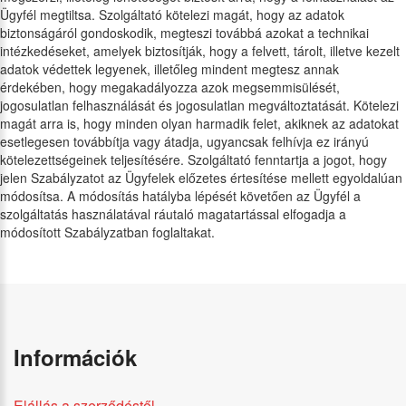
Ügyfél megtiltsa. Szolgáltató kötelezi magát, hogy az adatok
biztonságáról gondoskodik, megteszi továbbá azokat a technikai
intézkedéseket, amelyek biztosítják, hogy a felvett, tárolt, illetve kezelt
adatok védettek legyenek, illetőleg mindent megtesz annak
érdekében, hogy megakadályozza azok megsemmisülését,
jogosulatlan felhasználását és jogosulatlan megváltoztatását. Kötelezi
magát arra is, hogy minden olyan harmadik felet, akiknek az adatokat
esetlegesen továbbítja vagy átadja, ugyancsak felhívja ez irányú
kötelezettségeinek teljesítésére. Szolgáltató fenntartja a jogot, hogy
jelen Szabályzatot az Ügyfelek előzetes értesítése mellett egyoldalúan
módosítsa. A módosítás hatályba lépését követően az Ügyfél a
szolgáltatás használatával ráutaló magatartással elfogadja a
módosított Szabályzatban foglaltakat.
Információk
Elállás a szerződéstől