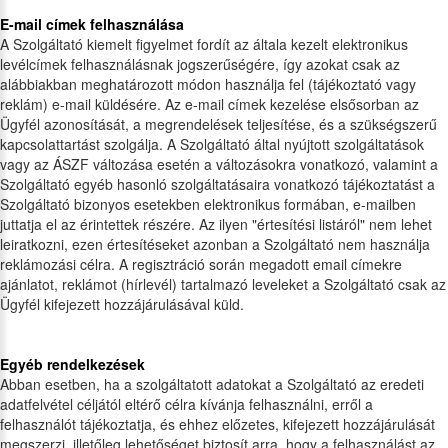
E-mail címek felhasználása
A Szolgáltató kiemelt figyelmet fordít az általa kezelt elektronikus
levélcímek felhasználásnak jogszerűségére, így azokat csak az
alábbiakban meghatározott módon használja fel (tájékoztató vagy
reklám) e-mail küldésére. Az e-mail címek kezelése elsősorban az
Ügyfél azonosítását, a megrendelések teljesítése, és a szükségszerű
kapcsolattartást szolgálja. A Szolgáltató által nyújtott szolgáltatások
vagy az ÁSZF változása esetén a változásokra vonatkozó, valamint a
Szolgáltató egyéb hasonló szolgáltatásaira vonatkozó tájékoztatást a
Szolgáltató bizonyos esetekben elektronikus formában, e-mailben
juttatja el az érintettek részére. Az ilyen "értesítési listáról" nem lehet
leiratkozni, ezen értesítéseket azonban a Szolgáltató nem használja
reklámozási célra. A regisztráció során megadott email címekre
ajánlatot, reklámot (hírlevél) tartalmazó leveleket a Szolgáltató csak az
Ügyfél kifejezett hozzájárulásával küld.
Egyéb rendelkezések
Abban esetben, ha a szolgáltatott adatokat a Szolgáltató az eredeti
adatfelvétel céljától eltérő célra kívánja felhasználni, erről a
felhasználót tájékoztatja, és ehhez előzetes, kifejezett hozzájárulását
megszerzi, illetőleg lehetőséget biztosít arra, hogy a felhasználást az