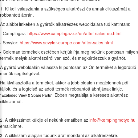
1. Ki kell választania a szükséges alkatrészt és annak cikkszámát a
robbantott ábrán.
Az alábbi linkeken a gyártók alkatrészes weboldalára tud kattintani:
- Campingaz:
https://www.campingaz.cz/en/after-sales-eu.html
- Sevylor:
https://www.sevylor-europe.com/after-sales.html
- Coleman termékek esetében kérjük írja meg nekünk pontosan milyen
termék melyik alkatrészéről van szó, és megkérdezzük a gyártót.
A gyártó weboldalán válassza ki pontosan az Ön termékét a legördülő
menük segítségével.
Ha kiválasztotta a terméket, akkor a jobb oldalon megjelennek pdf
fájlok, és a legfelső az adott termék robbantott ábrájának linkje,
"
Ebben megtalálja a keresett alkatrész
Exploded View & Spare Parts"
cikkszámát.
2. A cikkszámot küldje el nekünk emailben az
info@kempingmotyo.hu
emailcímre.
3. A cikkszám alapján tudunk árat mondani az alkatrészekre.