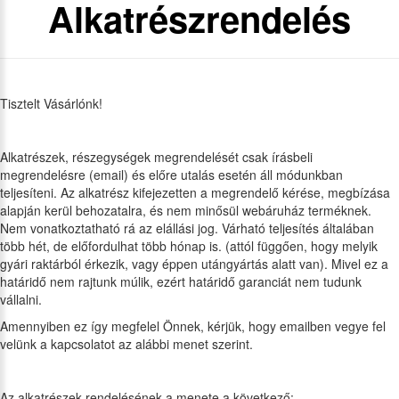
Alkatrészrendelés
Tisztelt Vásárlónk!
Alkatrészek, részegységek megrendelését csak írásbeli
megrendelésre (email) és előre utalás esetén áll módunkban
teljesíteni. Az alkatrész kifejezetten a megrendelő kérése, megbízása
alapján kerül behozatalra, és nem minősül webáruház terméknek.
Nem vonatkoztatható rá az elállási jog. Várható teljesítés általában
több hét, de előfordulhat több hónap is. (attól függően, hogy melyik
gyári raktárból érkezik, vagy éppen utángyártás alatt van). Mivel ez a
határidő nem rajtunk múlik, ezért határidő garanciát nem tudunk
vállalni.
Amennyiben ez így megfelel Önnek, kérjük, hogy emailben vegye fel
velünk a kapcsolatot az alábbi menet szerint.
Az alkatrészek rendelésének a menete a következő: