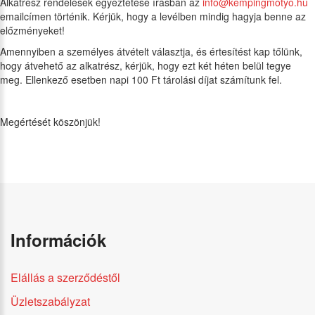
Alkatrész rendelések egyeztetése írásban az
info@kempingmotyo.hu
emailcímen történik. Kérjük, hogy a levélben mindig hagyja benne az
előzményeket!
Amennyiben a személyes átvételt választja, és értesítést kap tőlünk,
hogy átvehető az alkatrész, kérjük, hogy ezt két héten belül tegye
meg. Ellenkező esetben napi 100 Ft tárolási díjat számítunk fel.
Megértését köszönjük!
Információk
Elállás a szerződéstől
Üzletszabályzat