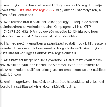
4. Amennyiben házhozszállítással kéri, úgy annak költségét itt tudja
kiválasztani:
szállítási költségek >>>
vagy átveheti személyesen, a
Törökbálinti címünkön.
5. Az alkatrész árát a szállítási költséggel együtt, kérjük az alábbi
számlaszámra szíveskedjen utalni: Kempingmotyó Kft. OTP
11742173-20163219 A megjegyzés mezőbe kérjük írja bele hogy
"alkatrész" és annak "cikkszám"-át, plusz kiszállítás.
6. Írja meg nekünk emailben a számlázási adatait, hogy kiállíthassuk a
számlát. Továbbá a telefonszámát is, hogy elérhessük. Amennyiben
kiszállítással kéri úgy az ahhoz szükséges címet is.
7. Az alkatrészt megrendeljük a gyártótól. Az alkatrészek valamelyik
havi szállítmányunkhoz lesznek hozzárakva. Ezért nem rakódik rá
plusz nemzetközi szállítási költség viszont emiatt nem tudunk szállítási
határidőt sem.
8. Amint megérkezett hozzánk az alkatrész, haladéktalanul értesíteni
fogjuk. Ha szállítással kérte akkor elküldjük futárral.