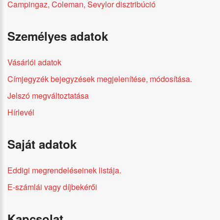
Campingaz, Coleman, Sevylor disztribúció
Személyes adatok
Vásárlói adatok
Címjegyzék bejegyzések megjelenítése, módosítása.
Jelszó megváltoztatása
Hírlevél
Saját adatok
Eddigi megrendeléseinek listája.
E-számlái vagy díjbekérői
Kapcsolat