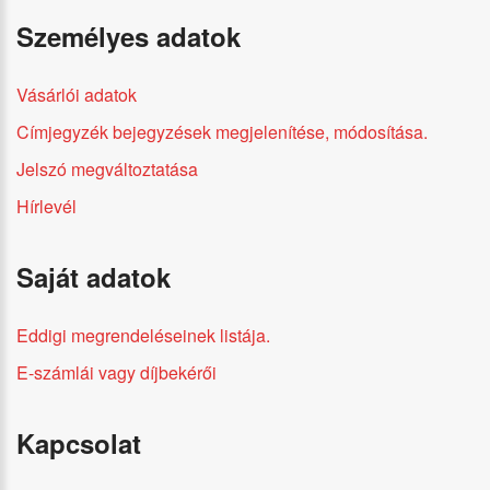
Személyes adatok
Vásárlói adatok
Címjegyzék bejegyzések megjelenítése, módosítása.
Jelszó megváltoztatása
Hírlevél
Saját adatok
Eddigi megrendeléseinek listája.
E-számlái vagy díjbekérői
Kapcsolat