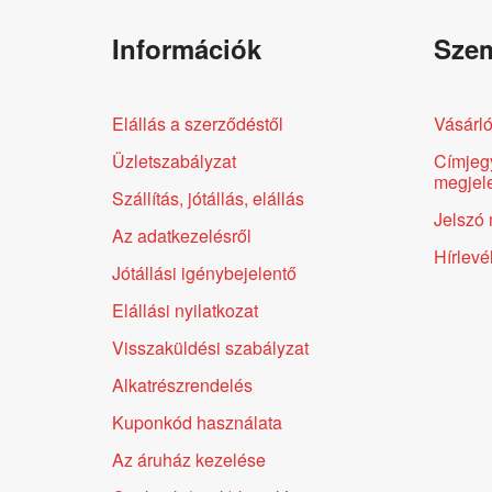
Információk
Szem
Elállás a szerződéstől
Vásárló
Üzletszabályzat
Címjeg
megjele
Szállítás, jótállás, elállás
Jelszó 
Az adatkezelésről
Hírlevé
Jótállási igénybejelentő
Elállási nyilatkozat
Visszaküldési szabályzat
Alkatrészrendelés
Kuponkód használata
Az áruház kezelése