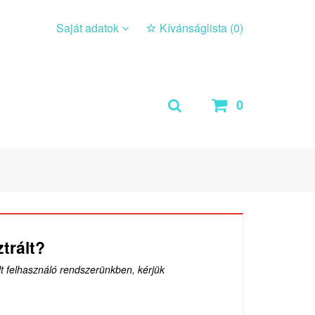
Saját adatok
Kívánságlista (
0
)
0
trált?
lt felhasználó rendszerünkben, kérjük