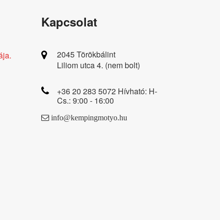
Kapcsolat
2045 Törökbálint
ája.
Liliom utca 4. (nem bolt)
+36 20 283 5072 Hívható: H-
Cs.: 9:00 - 16:00
info@kempingmotyo.hu