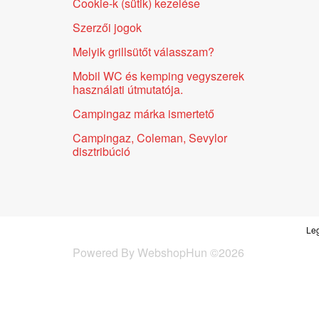
Cookie-k (sütik) kezelése
Szerzői jogok
Melyik grillsütőt válasszam?
Mobil WC és kemping vegyszerek
használati útmutatója.
Campingaz márka ismertető
Campingaz, Coleman, Sevylor
disztribúció
Leg
Powered By
WebshopHun
©
2026