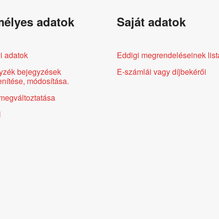
élyes adatok
Saját adatok
i adatok
Eddigi megrendeléseinek list
yzék bejegyzések
E-számlái vagy díjbekérői
nítése, módosítása.
megváltoztatása
l