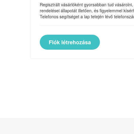
Regisztrált vásárlóként gyorsabban tud vásárolni,
rendelései állapotát illetően, és figyelemmel kísér
Telefonos segítséget a lap tetején lévő telefons
Fiók létrehozása