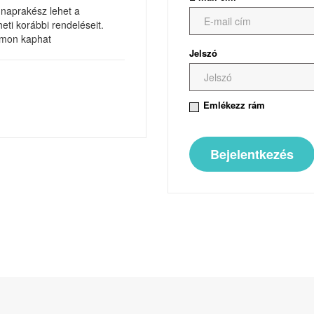
 naprakész lehet a
heti korábbi rendeléseit.
zámon kaphat
Jelszó
Emlékezz rám