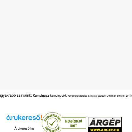
gyakrabb szavaink:
Campingaz
kempingcikk
gril
kempingfelszerelés
gázfőző
Coleman
Sevylor
kemping
Árukereső.hu