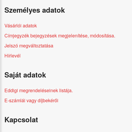
Személyes adatok
Vásárlói adatok
Címjegyzék bejegyzések megjelenítése, módosítása.
Jelszó megváltoztatása
Hírlevél
Saját adatok
Eddigi megrendeléseinek listája.
E-számlái vagy díjbekérői
Kapcsolat