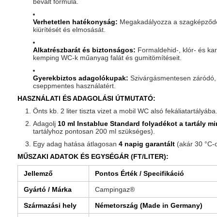
bevált formula.
Verhetetlen hatékonyság:
Megakadályozza a szagképződést 
kiürítését és elmosását.
Alkatrészbarát és biztonságos:
Formaldehid-, klór- és ka
kemping WC-k műanyag falát és gumitömítéseit.
Gyerekbiztos adagolókupak:
Szivárgásmentesen záródó, a
cseppmentes használatért.
HASZNÁLATI ÉS ADAGOLÁSI ÚTMUTATÓ:
Önts kb. 2 liter tiszta vizet a mobil WC alsó fekáliatartályába
Adagolj
10 ml Instablue Standard folyadékot a tartály m
tartályhoz pontosan 200 ml szükséges).
Egy adag hatása átlagosan
4 napig garantált
(akár 30 °C-o
MŰSZAKI ADATOK ÉS EGYSÉGÁR (FT/LITER):
Jellemző
Pontos Érték / Specifikáció
Gyártó / Márka
Campingaz®
Származási hely
Németország (Made in Germany)