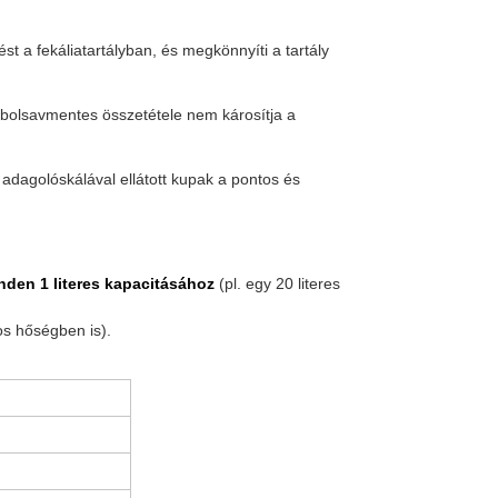
a fekáliatartályban, és megkönnyíti a tartály
rbolsavmentes összetétele nem károsítja a
dagolóskálával ellátott kupak a pontos és
.
inden 1 literes kapacitásához
(pl. egy 20 literes
s hőségben is).