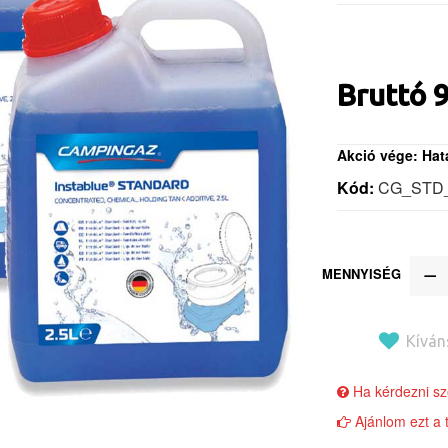
Bruttó
9
Akció vége: Hatá
Kód:
CG_STD
MENNYISÉG
Kíván
Ha kérdezni sze
Ajánlom ezt a 