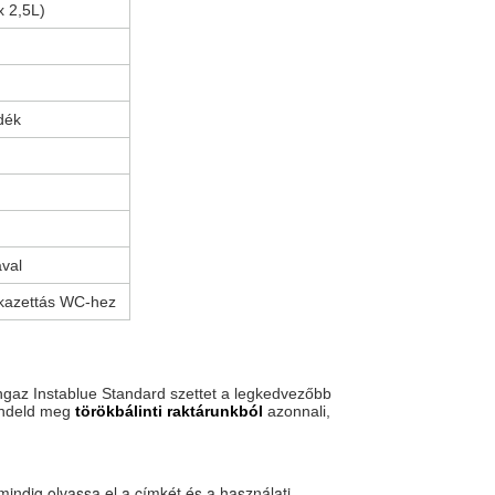
x 2,5L)
dék
ával
 kazettás WC-hez
ngaz Instablue Standard szettet a legkedvezőbb
Rendeld meg
törökbálinti raktárunkból
azonnali,
mindig olvassa el a címkét és a használati