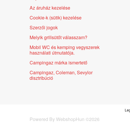
Az áruház kezelése
Cookie-k (sütik) kezelése
Szerzői jogok
Melyik grillsütőt válasszam?
Mobil WC és kemping vegyszerek
használati útmutatója.
Campingaz márka ismertető
Campingaz, Coleman, Sevylor
disztribúció
Leg
Powered By
WebshopHun
©
2026