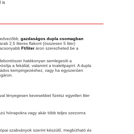
 is
kedvezőbb,
gazdaságos dupla csomagban
rab 2,5 literes flakont (összesen 5 liter)
alacsonyabb
Ft/liter
áron szerezheted be a
lebontószer hatékonyan semlegesíti a
ítja a fekáliát, valamint a toalettpapírt. A dupla
saládos kempingezéshez, vagy ha egyszerűen
égáron.
al lényegesen kevesebbet fizetsz egyetlen liter
sszú hónapokra vagy akár több teljes szezonra
ópai szabványok szerint készülő, megbízható és