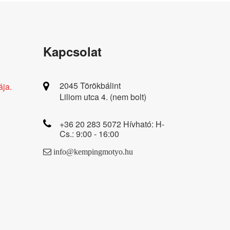
Kapcsolat
2045 Törökbálint
ája.
Liliom utca 4. (nem bolt)
+36 20 283 5072 Hívható: H-
Cs.: 9:00 - 16:00
info@kempingmotyo.hu