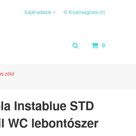
Saját adatok
Kívánságlista (
0
)
0
s zöld
la Instablue STD
l WC lebontószer