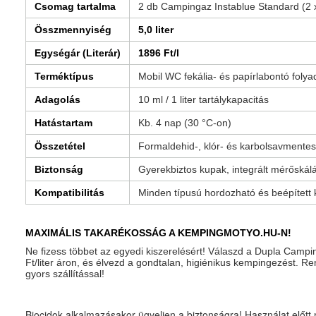
Csomag tartalma
2 db Campingaz Instablue Standard (2 
Összmennyiség
5,0 liter
Egységár (Literár)
1896 Ft/l
Terméktípus
Mobil WC fekália- és papírlabontó folya
Adagolás
10 ml / 1 liter tartálykapacitás
Hatástartam
Kb. 4 nap (30 °C-on)
Összetétel
Formaldehid-, klór- és karbolsavmentes
Biztonság
Gyerekbiztos kupak, integrált mérőskál
Kompatibilitás
Minden típusú hordozható és beépített
MAXIMÁLIS TAKARÉKOSSÁG A KEMPINGMOTYO.HU-N!
Ne fizess többet az egyedi kiszerelésért! Válaszd a Dupla Campi
Ft/liter áron, és élvezd a gondtalan, higiénikus kempingezést. 
gyors szállítással!
Biocidok alkalmazásakor ügyeljen a biztonságra! Használat előtt 