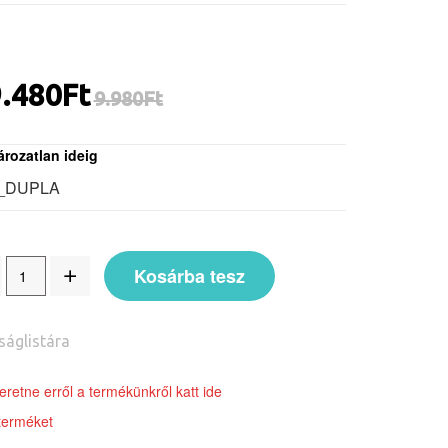
.480Ft
9.980
Ft
rozatlan ideig
_DUPLA
Kosárba tesz
ságlistára
retne erről a termékünkről katt ide
terméket