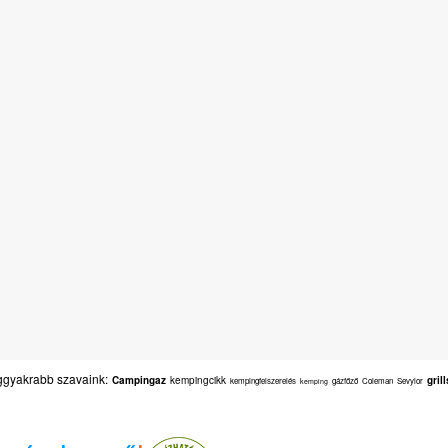
gyakrabb szavaink:
Campingaz
kempingcikk
gril
kempingfelszerelés
gázfőző
Coleman
Sevylor
kemping