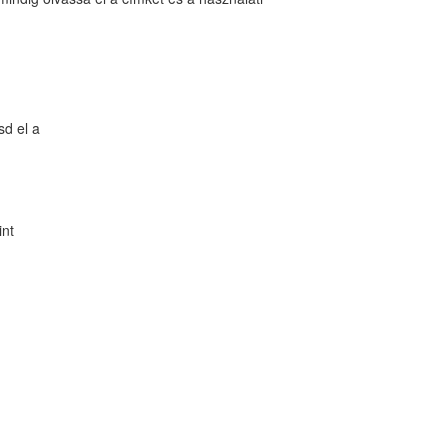
sd el a
int