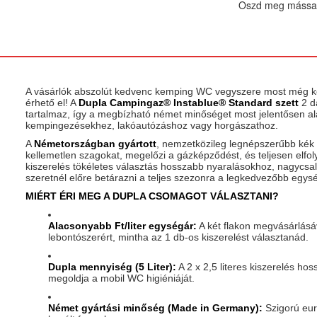
Oszd meg mással
A vásárlók abszolút kedvenc kemping WC vegyszere most még 
érhető el! A
Dupla Campingaz® Instablue® Standard szett
2 da
tartalmaz, így a megbízható német minőséget most jelentősen 
kempingezésekhez, lakóautózáshoz vagy horgászathoz.
A
Németországban gyártott
, nemzetközileg legnépszerűbb kék 
kellemetlen szagokat, megelőzi a gázképződést, és teljesen elfolyós
kiszerelés tökéletes választás hosszabb nyaralásokhoz, nagyc
szeretnél előre betárazni a teljes szezonra a legkedvezőbb egys
MIÉRT ÉRI MEG A DUPLA CSOMAGOT VÁLASZTANI?
Alacsonyabb Ft/liter egységár:
A két flakon megvásárlásáv
lebontószerért, mintha az 1 db-os kiszerelést választanád.
Dupla mennyiség (5 Liter):
A 2 x 2,5 literes kiszerelés ho
megoldja a mobil WC higiéniáját.
Német gyártási minőség (Made in Germany):
Szigorú eur