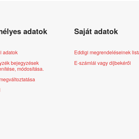
élyes adatok
Saját adatok
i adatok
Eddigi megrendeléseinek list
yzék bejegyzések
E-számlái vagy díjbekérői
nítése, módosítása.
megváltoztatása
l