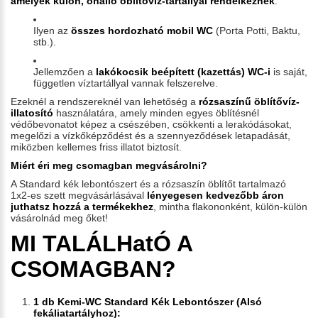
amelyek külön, önálló öblítővíz-tartállyal rendelkeznek
.
Ilyen az
összes hordozható mobil WC
(Porta Potti, Baktu,
stb.).
Jellemzően a
lakókocsik beépített (kazettás) WC-i
is saját,
független víztartállyal vannak felszerelve.
Ezeknél a rendszereknél van lehetőség a
rózsaszínű öblítővíz-
illatosító
használatára, amely minden egyes öblítésnél
védőbevonatot képez a csészében, csökkenti a lerakódásokat,
megelőzi a vízkőképződést és a szennyeződések letapadását,
miközben kellemes friss illatot biztosít.
Miért éri meg csomagban megvásárolni?
A Standard kék lebontószert és a rózsaszín öblítőt tartalmazó
1x2-es szett megvásárlásával
lényegesen kedvezőbb áron
juthatsz hozzá a termékekhez
, mintha flakononként, külön-külön
vásárolnád meg őket!
MI TALÁLHatÓ A
CSOMAGBAN?
1 db Kemi-WC Standard Kék Lebontószer (Alsó
fekáliatartályhoz):