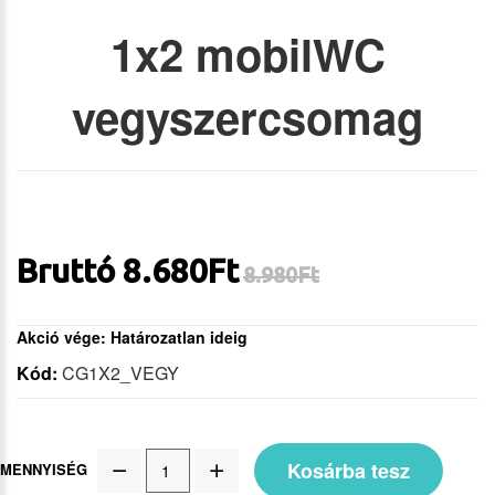
1x2 mobilWC
vegyszercsomag
Bruttó
8.680Ft
8.980
Ft
Akció vége: Határozatlan ideig
Kód:
CG1X2_VEGY
Kosárba tesz
MENNYISÉG