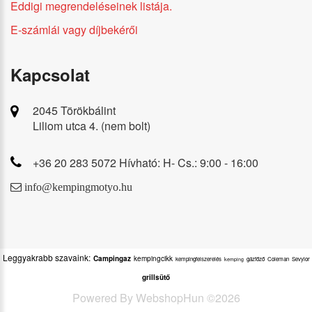
Eddigi megrendeléseinek listája.
E-számlái vagy díjbekérői
Kapcsolat
2045 Törökbálint
Liliom utca 4. (nem bolt)
+36 20 283 5072 Hívható: H- Cs.: 9:00 - 16:00
info@kempingmotyo.hu
Leggyakrabb szavaink:
Campingaz
kempingcikk
kempingfelszerelés
gázfőző
Coleman
Sevylor
kemping
grillsütő
Powered By
WebshopHun
©
2026