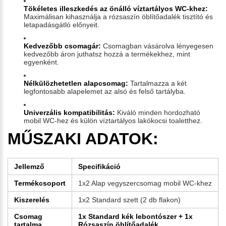
Tökéletes illeszkedés az önálló víztartályos WC-khez:
Maximálisan kihasználja a rózsaszín öblítőadalék tisztító és
letapadásgátló előnyeit.
Kedvezőbb csomagár:
Csomagban vásárolva lényegesen
kedvezőbb áron juthatsz hozzá a termékekhez, mint
egyenként.
Nélkülözhetetlen alapcsomag:
Tartalmazza a két
legfontosabb alapelemet az alsó és felső tartályba.
Univerzális kompatibilitás:
Kiváló minden hordozható
mobil WC-hez és külön víztartályos lakókocsi toaletthez.
MŰSZAKI ADATOK:
Jellemző
Specifikáció
Termékcsoport
1x2 Alap vegyszercsomag mobil WC-khez
Kiszerelés
1x2 Standard szett (2 db flakon)
Csomag
1x Standard kék lebontószer + 1x
tartalma
Rózsaszín öblítőadalék