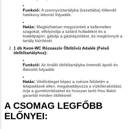
Funkció:
A szennyvíztartályba (kazettába) töltendő
hatékony lebontó folyadék.
Hatás:
Megbizhatóan megszünteti a kellemetlen
szagokat, elfolyósítja a szilárd hulladékot és a
toalettpapírt, gátolja a gázképződést, és megkönnyíti a
tartály kiürítését.
1 db Kemi-WC Rózsaszín Öblítővíz Adalék (Felső
öblítőtartályhoz):
Funkció:
Az önálló öblítőtartályba öntendő ápoló és
illatosító folyadék.
Hatás:
Védőréteget képez a csésze felületén a
letapadások ellen, megakadályozza a vízkőlerakódást,
óvja a gumitömítéseket és hosszan tartó friss illatot
garantál minden öblítésnél.
A CSOMAG LEGFŐBB
ELŐNYEI: