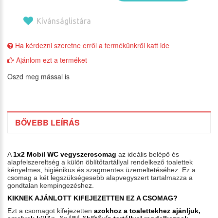
Kívánságlistára
Ha kérdezni szeretne erről a termékünkről katt ide
Ajánlom ezt a terméket
Oszd meg mással is
BŐVEBB LEÍRÁS
A
1x2 Mobil WC vegyszercsomag
az ideális belépő és
alapfelszereltség a külön öblítőtartállyal rendelkező toalettek
kényelmes, higiénikus és szagmentes üzemeltetéséhez. Ez a
csomag a két legszükségesebb alapvegyszert tartalmazza a
gondtalan kempingezéshez.
KIKNEK AJÁNLOTT KIFEJEZETTEN EZ A CSOMAG?
Ezt a csomagot kifejezetten
azokhoz a toalettekhez ajánljuk,