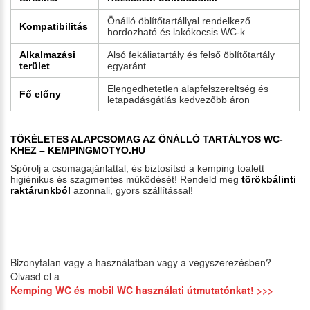
Önálló öblítőtartállyal rendelkező
Kompatibilitás
hordozható és lakókocsis WC-k
Alkalmazási
Alsó fekáliatartály és felső öblítőtartály
terület
egyaránt
Elengedhetetlen alapfelszereltség és
Fő előny
letapadásgátlás kedvezőbb áron
TÖKÉLETES ALAPCSOMAG AZ ÖNÁLLÓ TARTÁLYOS WC-
KHEZ – KEMPINGMOTYO.HU
Spórolj a csomagajánlattal, és biztosítsd a kemping toalett
higiénikus és szagmentes működését! Rendeld meg
törökbálinti
raktárunkból
azonnali, gyors szállítással!
Bizonytalan vagy a használatban vagy a vegyszerezésben?
Olvasd el a
Kemping WC és mobil WC használati útmutatónkat! >>>