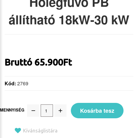
Hőlégfúvó PB
állítható 18kW-30 kW
Bruttó
65.900
Ft
Kód:
2769
Kosárba tesz
MENNYISÉG
Kívánságlistára