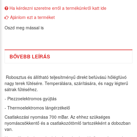
Ha kérdezni szeretne erről a termékünkről katt ide
Ajánlom ezt a terméket
Oszd meg mással is
BŐVEBB LEÍRÁS
Robosztus és állítható teljesítményű direkt befúvású hőlégfúvó
nagy terek fűtésére. Temperálásra, szárítására, és nagy légterű
sátrak fűtéséhez.
- Piezzoelektromos gyújtás
- Thermoelektromos lángérzékelő
Csatlakozási nyomása 700 mBar. Az ehhez szükséges
nyomáscsökkentő és a csatlakozótömlő tartozékként a dobozban
van.