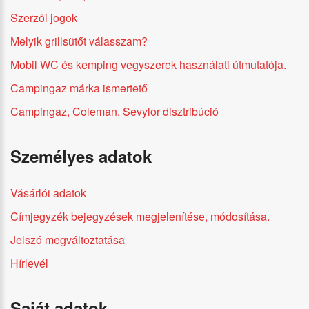
Szerzői jogok
Melyik grillsütőt válasszam?
Mobil WC és kemping vegyszerek használati útmutatója.
Campingaz márka ismertető
Campingaz, Coleman, Sevylor disztribúció
Személyes adatok
Vásárlói adatok
Címjegyzék bejegyzések megjelenítése, módosítása.
Jelszó megváltoztatása
Hírlevél
Saját adatok