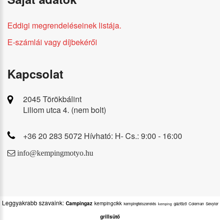
Eddigi megrendeléseinek listája.
E-számlái vagy díjbekérői
Kapcsolat
2045 Törökbálint
Liliom utca 4. (nem bolt)
+36 20 283 5072 Hívható: H- Cs.: 9:00 - 16:00
info@kempingmotyo.hu
Leggyakrabb szavaink:
Campingaz
kempingcikk
kempingfelszerelés
gázfőző
Coleman
Sevylor
kemping
grillsütő