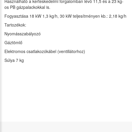
Használható a kerteskedelmi forgalomban lévő 11,5 és a 23 kg-
os PB gázpalackokkal is.
Fogyasztása 18 kW 1,3 kg/h, 30 kW teljesítményen kb.: 2,18 kg/h
Tartozékok:
Nyomásszabályozó
Gáztömlő
Elektromos csatlakozókábel (ventillátorhoz)
Súlya 7 kg