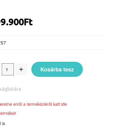
99.900
Ft
757
Kosárba tesz
ságlistára
retne erről a termékünkről katt ide
terméket
 is