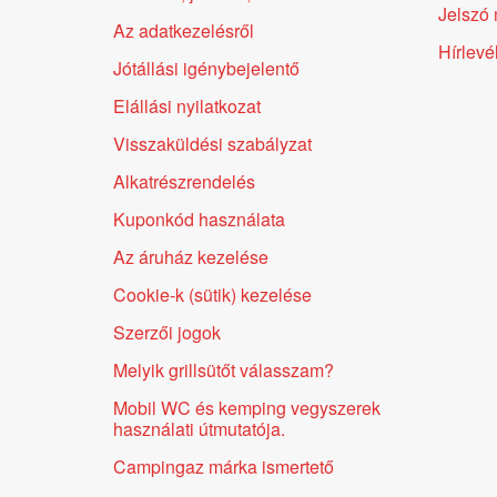
Jelszó 
Az adatkezelésről
Hírlevé
Jótállási igénybejelentő
Elállási nyilatkozat
Visszaküldési szabályzat
Alkatrészrendelés
Kuponkód használata
Az áruház kezelése
Cookie-k (sütik) kezelése
Szerzői jogok
Melyik grillsütőt válasszam?
Mobil WC és kemping vegyszerek
használati útmutatója.
Campingaz márka ismertető