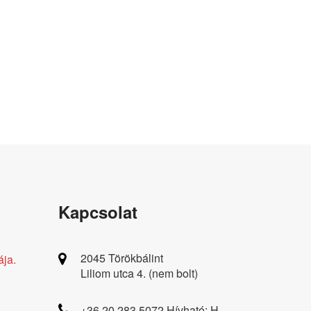
Kapcsolat
2045 Törökbálint
ája.
Liliom utca 4. (nem bolt)
+36 20 283 5072 Hívható: H-