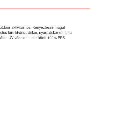
outdoor aktivitáshoz. Kényeztesse magát
estes társ kiránduláskor, nyaraláskor otthona
sátor. UV védelemmel ellátott 100% PES