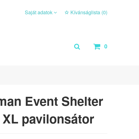
Saját adatok
Kívánságlista (
0
)
0
man Event Shelter
 XL pavilonsátor