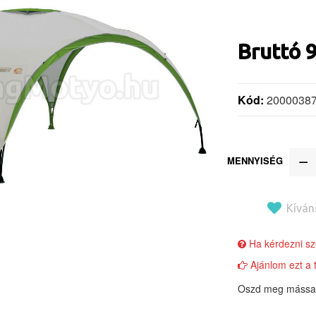
Bruttó
Kód:
2000038
MENNYISÉG
Kíván
Ha kérdezni sze
Ajánlom ezt a 
Oszd meg mással