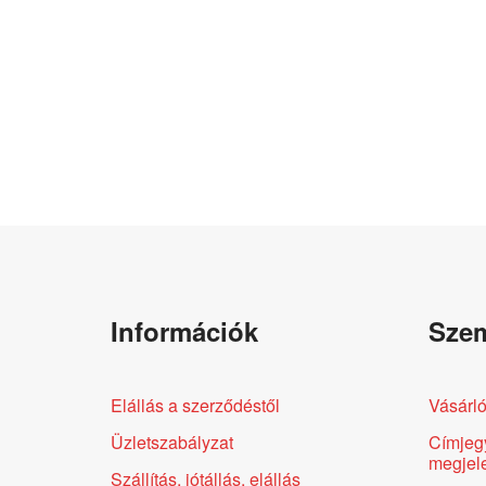
Információk
Szem
Elállás a szerződéstől
Vásárló
Üzletszabályzat
Címjeg
megjele
Szállítás, jótállás, elállás