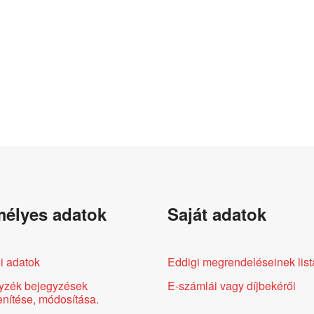
élyes adatok
Saját adatok
i adatok
Eddigi megrendeléseinek list
yzék bejegyzések
E-számlái vagy díjbekérői
nítése, módosítása.