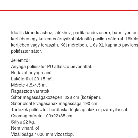
Ideális kiránduláshoz, játékhoz, partik rendezésére, bármilyen o
kertjében egy kellemes árnyákot biztosító pavilon sátorral. Tökél
kertjében vagy teraszán. Két méretben, L és XL kapható pavilon
poliészter sátor.
Jellemzői:
Anyaga poliészter PU átlátszó bevonattal.
Rudazat anyaga acél.
Lakóterület 20,15 m².
Mérete 4,5x4,5 m.
Ragasztott varratok.
Sátor magasságaközépen 228 cm (középen).
Sátor oldal kivágásának magassága 190 cm.
Tartozék poliészter hordtáska téglalap alakú cipzárnyílással.
Csomag mérete 100x22x35 cm.
Súlya 22 kg.
Nem viharálló!
Vízállósága 1000 mm vízoszlop.