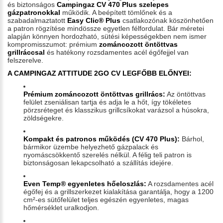
és biztonságos
Campingaz CV 470 Plus szelepes
gázpatronokkal
működik. A beépített tömlőnek és a
szabadalmaztatott
Easy Clic® Plus
csatlakozónak köszönhetően
a patron rögzítése mindössze egyetlen félfordulat. Bár méretei
alapján könnyen hordozható, sütési képességekben nem ismer
kompromisszumot: prémium
zománcozott öntöttvas
grillráccsal
és hatékony rozsdamentes acél égőfejjel van
felszerelve.
A CAMPINGAZ ATTITUDE 2GO CV LEGFŐBB ELŐNYEI:
Prémium zománcozott öntöttvas grillrács:
Az öntöttvas
felület zseniálisan tartja és adja le a hőt, így tökéletes
pörzsréteget és klasszikus grillcsíkokat varázsol a húsokra,
zöldségekre.
Kompakt és patronos működés (CV 470 Plus):
Bárhol,
bármikor üzembe helyezhető gázpalack és
nyomáscsökkentő szerelés nélkül. A félig teli patron is
biztonságosan lekapcsolható a szállítás idejére.
Even Temp® egyenletes hőeloszlás:
A rozsdamentes acél
égőfej és a grillszerkezet kialakítása garantálja, hogy a 1200
cm²-es sütőfelület teljes egészén egyenletes, magas
hőmérséklet uralkodjon.