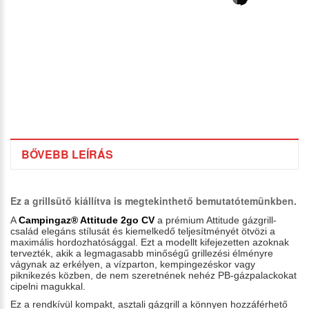
BŐVEBB LEÍRÁS
Ez a grillsütő kiállítva is megtekinthető bemutatótemünkben.
A
Campingaz® Attitude 2go CV
a prémium Attitude gázgrill-
család elegáns stílusát és kiemelkedő teljesítményét ötvözi a
maximális hordozhatósággal. Ezt a modellt kifejezetten azoknak
tervezték, akik a legmagasabb minőségű grillezési élményre
vágynak az erkélyen, a vízparton, kempingezéskor vagy
piknikezés közben, de nem szeretnének nehéz PB-gázpalackokat
cipelni magukkal.
Ez a rendkívül kompakt, asztali gázgrill a könnyen hozzáférhető