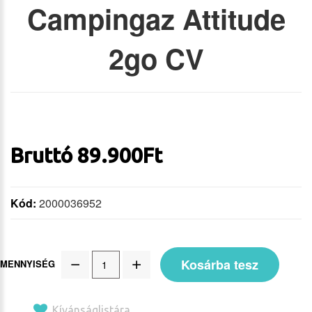
Campingaz Attitude
2go CV
Bruttó
89.900
Ft
Kód:
2000036952
Kosárba tesz
MENNYISÉG
Kívánságlistára