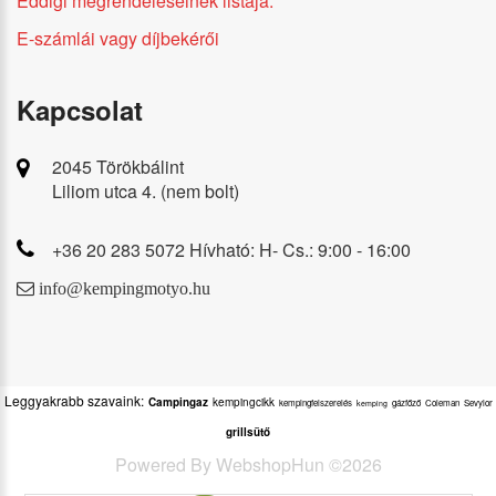
Eddigi megrendeléseinek listája.
E-számlái vagy díjbekérői
Kapcsolat
2045 Törökbálint
Liliom utca 4. (nem bolt)
+36 20 283 5072 Hívható: H- Cs.: 9:00 - 16:00
info@kempingmotyo.hu
Leggyakrabb szavaink:
Campingaz
kempingcikk
kempingfelszerelés
gázfőző
Coleman
Sevylor
kemping
grillsütő
Powered By
WebshopHun
©
2026