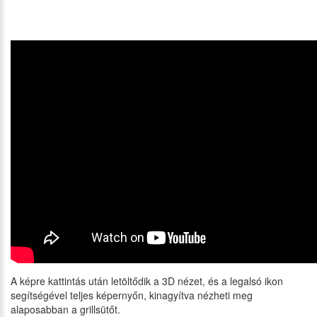
A képre kattintás után letöltődik a 3D nézet, és a legalsó ikon
segítségével teljes képernyőn, kinagyítva nézheti meg
alaposabban a grillsütőt.