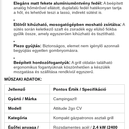
Elegáns matt fekete alumíniumöntvény fedél:
A beépített
analóg hőmérővel ellátott, duplafalú fedél hatékonyan tartja
a hőt, és lehetővé teszi a lassú, indirekt sütést is.
Elölről kihúzható, mosogatógépben mosható zsírtálca:
A
sütés során keletkező szaft és zsiradék egy elülső fiókba
gyűlik össze, amely egyszerűen kihúzható és tisztítható.
Piezo gyújtás:
Biztonságos, elemet nem igénylő azonnali
begyújtás egyetlen gombnyomásra.
Beépített hordozófogantyúk:
A grill oldalán található
ergonomikus fogantyúknak köszönhetően a készülék
mozgatása és szállítása rendkívül egyszerű.
MŰSZAKI ADATOK:
Jellemző
Pontos Érték / Specifikáció
Gyártó / Márka
Campingaz®
Modell
Attitude 2go CV
Kategória
Kompakt gázpatronos asztali grill
Égőfej anyaga /
Rozsdamentes acél /
2,4 kW (2400