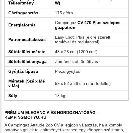
Teljesítmény
W)
Gázfogyasztás
175 g/óra
Campingaz
CV 470 Plus szelepes
Energiaforrás
gázpatron
Easy Clic® Plus (előre szerelt
Patroncsatlakozás
tömlővel és reduktorral)
Sütőfelület mérete
48 x 26 cm (1200 cm²)
Sütőfelület anyaga
Zománcozott öntöttvas
Gyújtás típusa
Piezo gyújtás
Méretek (Szé x Mé
59 x 52 x 36 cm (zárt fedéllel)
x Ma)
Súly
13 kg
PRÉMIUM ELEGANCIA ÉS HORDOZHATÓSÁG –
KEMPINGMOTYO.HU
A Campingaz Attitude 2go CV a legjobb választás, ha a komoly
öntöttvas grillek teljesítményét keresed egy könnyen szállítható,