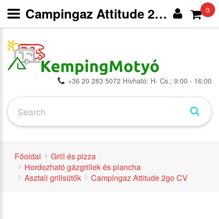
Campingaz Attitude 2go CV | Kompakt Gázpatronos Asztali Grill - Asztali grillsütők - Hordozható gázgrillek és plancha - Grill és pizza -
0
+36 20 283 5072 Hívható: H- Cs.: 9:00 - 16:00
Főoldal
Grill és pizza
Hordozható gázgrillek és plancha
Asztali grillsütők
Campingaz Attitude 2go CV