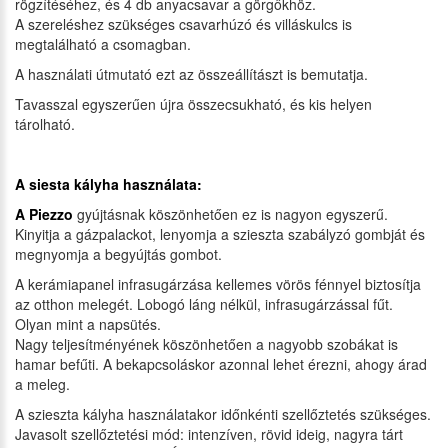
rögzítéséhez, és 4 db anyacsavar a görgőkhöz.
A szereléshez szükséges csavarhúzó és villáskulcs is
megtalálható a csomagban.
A használati útmutató ezt az összeállítászt is bemutatja.
Tavasszal egyszerűen újra összecsukható, és kis helyen
tárolható.
A siesta kályha használata:
A Piezzo
gyújtásnak köszönhetően ez is nagyon egyszerű.
Kinyitja a gázpalackot, lenyomja a szieszta szabályzó gombját és
megnyomja a begyújtás gombot.
A kerámiapanel infrasugárzása kellemes vörös fénnyel biztosítja
az otthon melegét. Lobogó láng nélkül, infrasugárzással fűt.
Olyan mint a napsütés.
Nagy teljesítményének köszönhetően a nagyobb szobákat is
hamar befűti. A bekapcsoláskor azonnal lehet érezni, ahogy árad
a meleg.
A szieszta kályha használatakor időnkénti szellőztetés szükséges.
Javasolt szellőztetési mód: intenzíven, rövid ideig, nagyra tárt