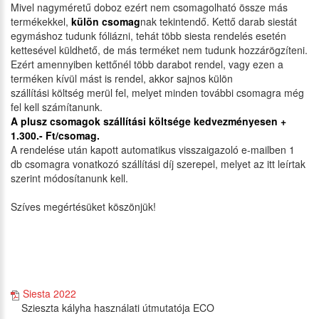
Mivel nagyméretű doboz ezért nem csomagolható össze más
termékekkel,
külön csomag
nak tekintendő. Kettő darab siestát
egymáshoz tudunk fóliázni, tehát több siesta rendelés esetén
kettesével küldhető, de más terméket nem tudunk hozzárögzíteni.
Ezért amennyiben kettőnél több darabot rendel, vagy ezen a
terméken kívül mást is rendel, akkor sajnos külön
szállítási költség merül fel, melyet minden további csomagra még
fel kell számítanunk.
A plusz csomagok szállítási költsége kedvezményesen +
1.300.- Ft/csomag.
A rendelése után kapott automatikus visszaigazoló e-mailben 1
db csomagra vonatkozó szállítási díj szerepel, melyet az itt leírtak
szerint módosítanunk kell.
Szíves megértésüket köszönjük!
Siesta 2022
Szieszta kályha használati útmutatója ECO