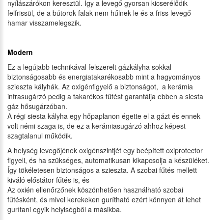
nyílászárókon keresztül. Így a levegő gyorsan kicserélődik
felfrissül, de a bútorok falak nem hűlnek le és a friss levegő
hamar visszamelegszik.
Modern
Ez a legújabb technikával felszerelt gázkályha sokkal
biztonságosabb és energiatakarékosabb mint a hagyományos
szieszta kályhák. Az oxigénfigyelő a biztonságot, a kerámia
infrasugárzó pedig a takarékos fűtést garantálja ebben a siesta
gáz hősugárzóban.
A régi siesta kályha egy hőpaplanon égette el a gázt és ennek
volt némi szaga is, de ez a kerámiasugárzó ahhoz képest
szagtalanul működik.
A helység levegőjének oxigénszintjét egy beépített oxiprotector
figyeli, és ha szükséges, automatikusan kikapcsolja a készüléket.
Így tökéletesen biztonságos a szieszta. A szobai fűtés mellett
kiváló előstátor fűtés is, és
Az oxién ellenőrzőnek köszönhetően használható szobai
fűtésként, és mivel kerekeken gurítható ezért könnyen át lehet
gurítani egyik helyiségből a másikba.