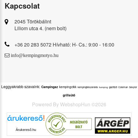
Kapcsolat
2045 Törökbálint
Liliom utca 4. (nem bolt)
+36 20 283 5072 Hívható: H- Cs.: 9:00 - 16:00
info@kempingmotyo.hu
Leggyakrabb szavaink:
Campingaz
kempingcikk
kempingfelszerelés
gázfőző
Coleman
Sevylor
kemping
grillsütő
Powered By
WebshopHun
©
2026
Árukereső.hu