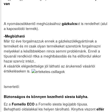
van
A nyomáscsökkentő meghúzásához
gázkulcs
ot is rendelhet (alul
a kapcsolódó termék).
-Megbízható
Már tíz éve forgalmazzuk ennek a gázkészülékgyártónak a
termékeit és mi csak olyan termékeket szeretünk forgalmazni
melyekkel a későbbiekben nincs semmi problémánk. Ennél a
típusnál rendkívül ritka a meghibásodás és ha előfordul akkor
hazai szervíz intézi..
A vásárlók elégedettsége jól látható az árukereső vásárlói
értékeléseken is.
Ismertető:
Biztonságos és könnyen kezelhető siesta kályha.
Ez a
Fornello ECO
a Fornello siesta legújabb típusa.
Behajtható oldalakkal kis helyen tárolható. Kinyitva viszont
elfér