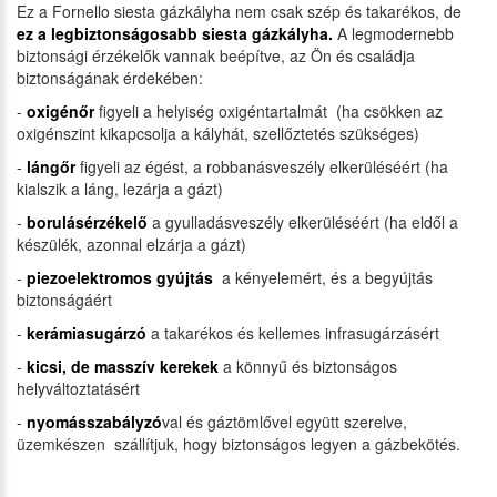
Ez a Fornello siesta gázkályha nem csak szép és takarékos, de
ez a legbiztonságosabb siesta gázkályha.
A legmodernebb
biztonsági érzékelők vannak beépítve, az Ön és családja
biztonságának érdekében:
-
oxigénőr
figyeli a helyiség oxigéntartalmát (ha csökken az
oxigénszint kikapcsolja a kályhát, szellőztetés szükséges)
-
lángőr
figyeli az égést, a robbanásveszély elkerüléséért (ha
kialszik a láng, lezárja a gázt)
-
borulásérzékelő
a gyulladásveszély elkerüléséért (ha eldől a
készülék, azonnal elzárja a gázt)
-
piezoelektromos gyújtás
a kényelemért, és a begyújtás
biztonságáért
-
kerámiasugárzó
a takarékos és kellemes infrasugárzásért
-
kicsi, de masszív kerekek
a könnyű és biztonságos
helyváltoztatásért
-
nyomásszabályzó
val és gáztömlővel együtt szerelve,
üzemkészen szállítjuk, hogy biztonságos legyen a gázbekötés.