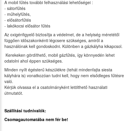
A mobil fűtés további felhasználási lehetőségei :
- sátorfűtés
- műhelyfűtés,
- elősátorfűtés
- lakókocsi elősátor fűtés
Az oxigénfigyelő biztosítja a védelmet, de a helyiség méretétől
függően időszakonkénti légcsere szükséges, amiről a
használónak kell gondoskodni. Különben a gázkályha kikapcsol.
Kerekeken gördíthető, mobil gázfűtés, így könnyedén lehet
odatolni ahol éppen szükséges.
Minden nyílt égésterű készülékre (tehát mindenfajta siesta
kályhára is) vonatkozóan tudni kell, hogy nem elsődleges fűtésre
való.
Kérjük olvassa el a csatolmányként letölthető használati
útmutatót.
Szállítási tudnivalók:
Csomagautomatába nem fér be!