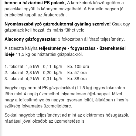
benne a háztartási PB palack,
A kerekeinek köszöngetően a
palackkal együtt is könnyen mozgatható. A Fornello nagyon jó
értékelést kapott az Árukeresőn.
Nyomásszabályzó gázreduktorral gyárilag szerelve!
Csak egy
gázpalack kell hozzá, és máris fűthet vele.
Alacsony gázfogyasztás!
3 fokozatban állítható teljesítmény
.
A szieszta kályha
teljesítménye - fogyasztása - üzemeltetési
ideje
11,5 kg-os háztartási gázpalackról.
1. fokozat: 1,5 kW - 0,11 kg/h - kb. 105 óra
2. fokozat: 2,8 kW - 0,20 kg/h - kb. 57 óra
3. fokozat: 4,2 kW - 0,31 kg/h - kb. 38 óra
Vagyis: egy normál PB gázpalackkal (11,5 kg) egyes fokozaton
több mint 4 napig üzemelhet folyamatosan éjjel-nappal. Mivel
nagy a teljesítménye és nagyon gyorsan felfűt, általában nincs is
szükség folyamatos üzemeltetésre.
Sokkal nagyobb teljesítményt ad mint az elektromos hősugárzók,
ráadásul jóval olcsóbb az üzemeltetése is.