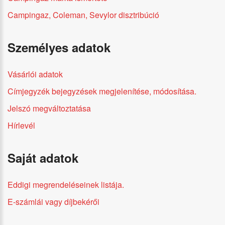
Campingaz, Coleman, Sevylor disztribúció
Személyes adatok
Vásárlói adatok
Címjegyzék bejegyzések megjelenítése, módosítása.
Jelszó megváltoztatása
Hírlevél
Saját adatok
Eddigi megrendeléseinek listája.
E-számlái vagy díjbekérői