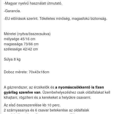
-Magyar nyelvű használati útmutató.
-Garancia.
-EU előírások szerint. Tökéletes minőség, magasfokú biztonság.
Méretei (nyitva/összecsukva)
mélysége 45/16 cm
magassága 73/66 cm
szélessége 42/42 cm
Súlya 8 kg
Doboz mérete: 70x43x18cm
A gázrendszer, az érzékelők és
a nyomáscsökkentő is fixen
gyárilag szerelve van
. Üzembehelyezéshez csak oldalfalakat kell
kihajtani, rögzíteni és a kerekeket a helyükre csavarni.
Az első összeszerelése kb 10 perc.
2 szárnyasanya és 6 csavar betekerése az oldalfalak