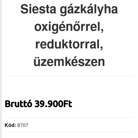
Siesta gázkályha
oxigénőrrel,
reduktorral,
üzemkészen
Bruttó
39.900
Ft
Kód:
8707