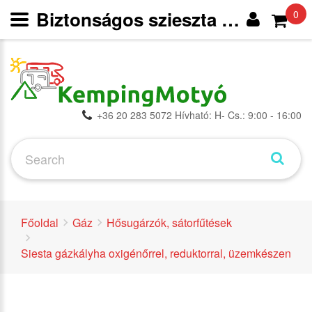
Biztonságos szieszta kályha - Hősugárzók, sátorfűtések - Gáz -
0
+36 20 283 5072 Hívható: H- Cs.: 9:00 - 16:00
Főoldal
Gáz
Hősugárzók, sátorfűtések
Siesta gázkályha oxigénőrrel, reduktorral, üzemkészen