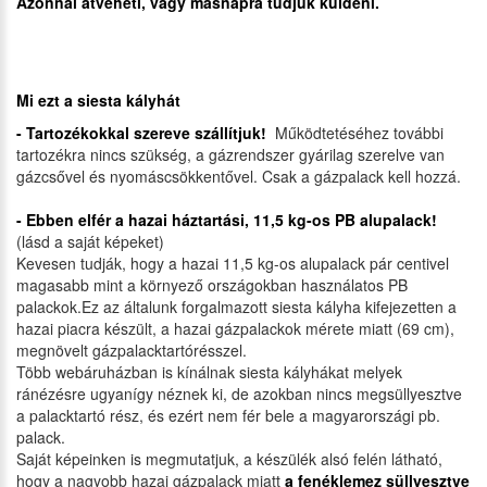
Azonnal átveheti, vagy másnapra tudjuk küldeni.
Mi ezt a siesta kályhát
- Tartozékokkal szereve szállítjuk!
Működtetéséhez további
tartozékra nincs szükség, a gázrendszer gyárilag szerelve van
gázcsővel és nyomáscsökkentővel. Csak a gázpalack kell hozzá.
- Ebben e
lfér a hazai háztartási,
11,5 kg-os
PB alupalack!
(lásd a saját képeket)
Kevesen tudják, hogy a hazai 11,5 kg-os alupalack pár centivel
magasabb mint a környező országokban használatos PB
palackok.Ez az általunk forgalmazott siesta kályha kifejezetten a
hazai piacra készült, a hazai gázpalackok mérete miatt (69 cm),
megnövelt gázpalacktartórésszel.
Több webáruházban is kínálnak siesta kályhákat melyek
ránézésre ugyanígy néznek ki, de azokban nincs megsüllyesztve
a palacktartó rész, és ezért nem fér bele a magyarországi pb.
palack.
Saját képeinken is megmutatjuk, a készülék alsó felén látható,
hogy a nagyobb hazai gázpalack miatt
a fenéklemez süllyesztve