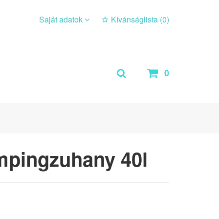
Saját adatok
Kívánságlista (
0
)
0
pingzuhany 40l