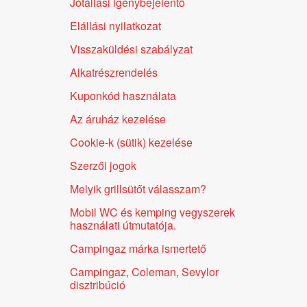
Jótállási igénybejelentő
Elállási nyilatkozat
Visszaküldési szabályzat
Alkatrészrendelés
Kuponkód használata
Az áruház kezelése
Cookie-k (sütik) kezelése
Szerzői jogok
Melyik grillsütőt válasszam?
Mobil WC és kemping vegyszerek
használati útmutatója.
Campingaz márka ismertető
Campingaz, Coleman, Sevylor
disztribúció