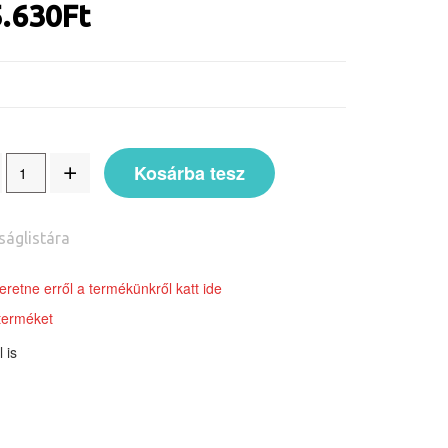
.630
Ft
Kosárba tesz
ságlistára
retne erről a termékünkről katt ide
terméket
 is