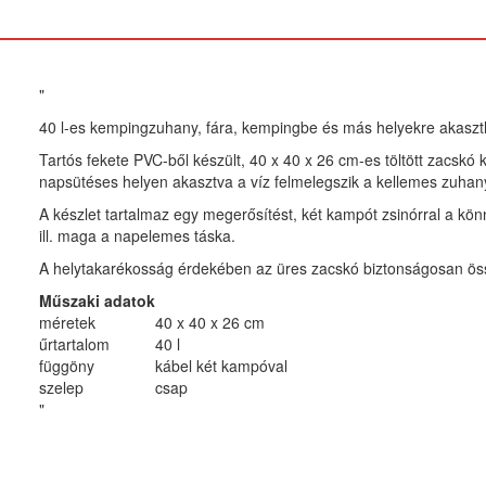
"
40 l-es kempingzuhany, fára, kempingbe és más helyekre akaszt
Tartós fekete PVC-ből készült, 40 x 40 x 26 cm-es töltött zacskó k
napsütéses helyen akasztva a víz felmelegszik a kellemes zuha
A készlet tartalmaz egy megerősítést, két kampót zsinórral a kö
ill. maga a napelemes táska.
A helytakarékosság érdekében az üres zacskó biztonságosan ös
Műszaki adatok
méretek
40 x 40 x 26 cm
űrtartalom
40 l
függöny
kábel két kampóval
szelep
csap
"