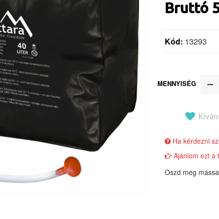
Bruttó
5
Kód:
13293
MENNYISÉG
Kíván
Ha kérdezni sze
Ajánlom ezt a 
Oszd meg mással