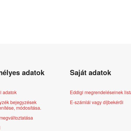
élyes adatok
Saját adatok
i adatok
Eddigi megrendeléseinek list
yzék bejegyzések
E-számlái vagy díjbekérői
nítése, módosítása.
megváltoztatása
l