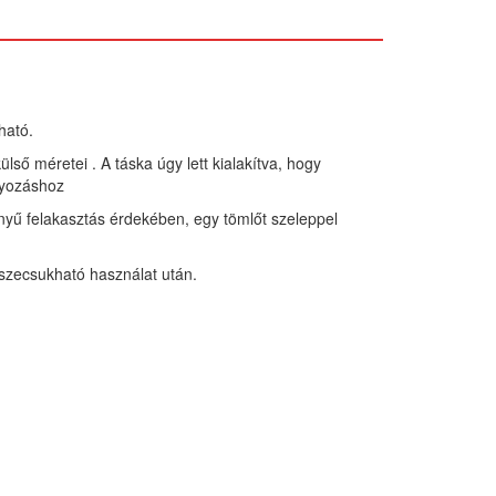
ható.
ülső méretei . A táska úgy lett kialakítva, hogy
nyozáshoz
nnyű felakasztás érdekében, egy tömlőt szeleppel
szecsukható használat után.