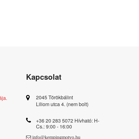
Kapcsolat
2045 Törökbálint
ája.
Liliom utca 4. (nem bolt)
+36 20 283 5072 Hívható: H-
Cs.: 9:00 - 16:00
info@kempingmotyo.hu