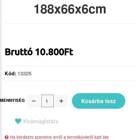
188x66x6cm
Bruttó
10.800
Ft
Kód:
13325
Kosárba tesz
MENNYISÉG
Kívánságlistára
Ha kérdezni szeretne erről a termékünkről katt ide