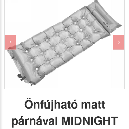
Önfújható matt
párnával MIDNIGHT