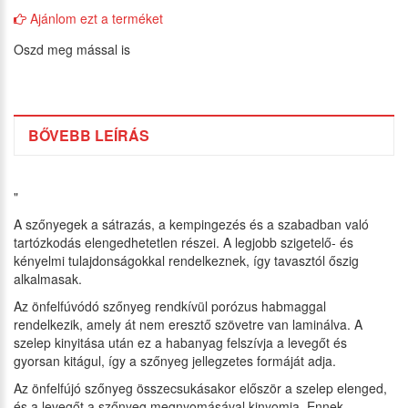
Ajánlom ezt a terméket
Oszd meg mással is
BŐVEBB LEÍRÁS
"
A szőnyegek a sátrazás, a kempingezés és a szabadban való
tartózkodás elengedhetetlen részei. A legjobb szigetelő- és
kényelmi tulajdonságokkal rendelkeznek, így tavasztól őszig
alkalmasak.
Az önfelfúvódó szőnyeg rendkívül porózus habmaggal
rendelkezik, amely át nem eresztő szövetre van laminálva. A
szelep kinyitása után ez a habanyag felszívja a levegőt és
gyorsan kitágul, így a szőnyeg jellegzetes formáját adja.
Az önfelfújó szőnyeg összecsukásakor először a szelep elenged,
és a levegőt a szőnyeg megnyomásával kinyomja. Ennek