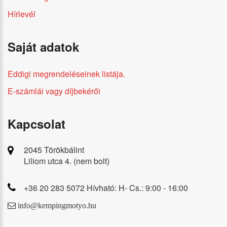
Hírlevél
Saját adatok
Eddigi megrendeléseinek listája.
E-számlái vagy díjbekérői
Kapcsolat
2045 Törökbálint
Liliom utca 4. (nem bolt)
+36 20 283 5072 Hívható: H- Cs.: 9:00 - 16:00
info@kempingmotyo.hu