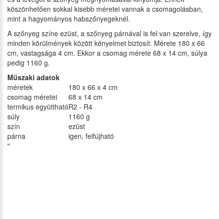
köszönhetően sokkal kisebb méretei vannak a csomagolásban,
mint a hagyományos habszőnyegeknél.
A szőnyeg színe ezüst, a szőnyeg párnával is fel van szerelve, így
minden körülmények között kényelmet biztosít. Mérete 180 x 66
cm, vastagsága 4 cm. Ekkor a csomag mérete 68 x 14 cm, súlya
pedig 1160 g.
Műszaki adatok
méretek
180 x 66 x 4 cm
csomag méretei
68 x 14 cm
termikus együttható
R2 - R4
súly
1160 g
szín
ezüst
párna
igen, felfújható
"