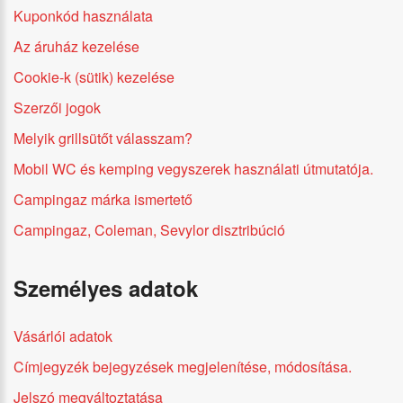
Kuponkód használata
Az áruház kezelése
Cookie-k (sütik) kezelése
Szerzői jogok
Melyik grillsütőt válasszam?
Mobil WC és kemping vegyszerek használati útmutatója.
Campingaz márka ismertető
Campingaz, Coleman, Sevylor disztribúció
Személyes adatok
Vásárlói adatok
Címjegyzék bejegyzések megjelenítése, módosítása.
Jelszó megváltoztatása