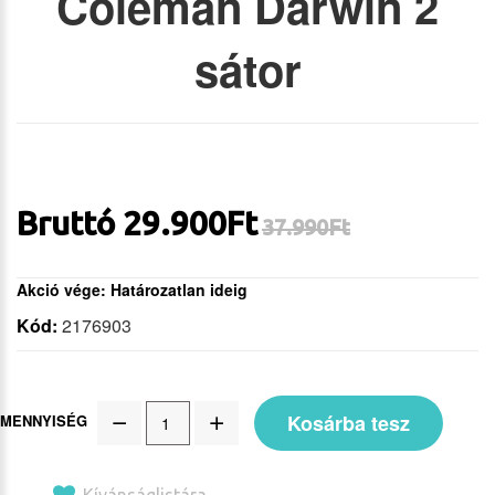
Coleman Darwin 2
sátor
Bruttó
29.900Ft
37.990
Ft
Akció vége: Határozatlan ideig
Kód:
2176903
Kosárba tesz
MENNYISÉG
Kívánságlistára