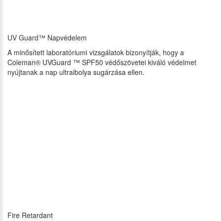
UV Guard™ Napvédelem
A minősített laboratóriumi vizsgálatok bizonyítják, hogy a
Coleman® UVGuard ™ SPF50 védőszövetei kiváló védelmet
nyújtanak a nap ultraibolya sugárzása ellen.
Fire Retardant