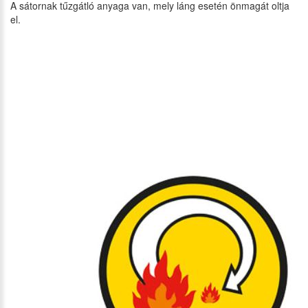
A sátornak tűzgátló anyaga van, mely láng esetén önmagát oltja
el.