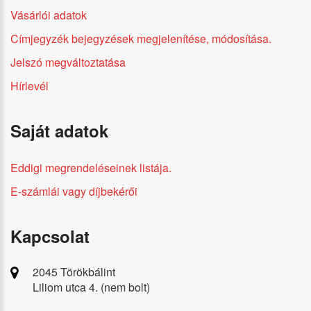
Vásárlói adatok
Címjegyzék bejegyzések megjelenítése, módosítása.
Jelszó megváltoztatása
Hírlevél
Saját adatok
Eddigi megrendeléseinek listája.
E-számlái vagy díjbekérői
Kapcsolat
2045 Törökbálint
Liliom utca 4. (nem bolt)