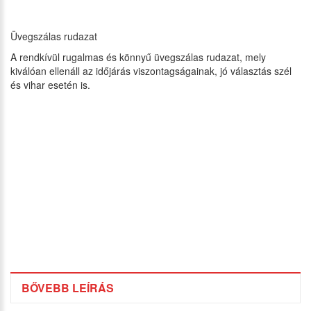
Üvegszálas rudazat
A rendkívül rugalmas és könnyű üvegszálas rudazat, mely
kiválóan ellenáll az időjárás viszontagságainak, jó választás szél
és vihar esetén is.
BŐVEBB LEÍRÁS