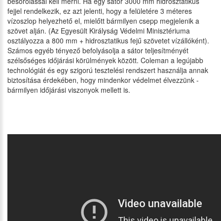
besorolással kell mérni. Ha egy sátor 3000 mm hidrosztatikus
fejjel rendelkezik, ez azt jelenti, hogy a felületére 3 méteres
vízoszlop helyezhető el, mielőtt bármilyen csepp megjelenik a
szövet alján. (Az Egyesült Királyság Védelmi Minisztériuma
osztályozza a 800 mm + hidrosztatikus fejű szövetet vízállóként).
Számos egyéb tényező befolyásolja a sátor teljesítményét
szélsőséges időjárási körülmények között. Coleman a legújabb
technológiát és egy szigorú tesztelési rendszert használja annak
biztosítása érdekében, hogy mindenkor védelmet élvezzünk -
bármilyen időjárási viszonyok mellett is.