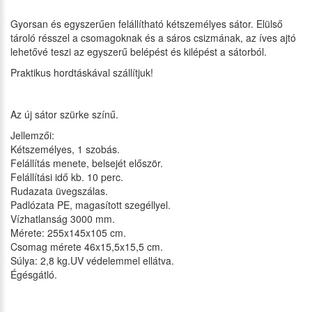
Gyorsan és egyszerűen felállítható kétszemélyes sátor. Elülső
tároló résszel a csomagoknak és a sáros csizmának, az íves ajtó
lehetővé teszi az egyszerű belépést és kilépést a sátorból.
Praktikus hordtáskával szállítjuk!
Az új sátor szürke színű.
Jellemzői:
Kétszemélyes, 1 szobás.
Felállítás menete, belsejét először.
Felállítási idő kb. 10 perc.
Rudazata üvegszálas.
Padlózata PE, magasított szegéllyel.
Vízhatlanság 3000 mm.
Mérete: 255x145x105 cm.
Csomag mérete 46x15,5x15,5 cm.
Súlya: 2,8 kg.UV védelemmel ellátva.
Égésgátló.