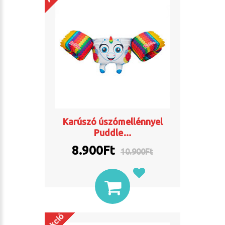
Karúszó úszómellénnyel
Puddle…
8.900Ft
10.900Ft
Akció