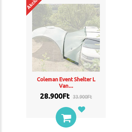
Akció
Coleman Event Shelter L
Van…
28.900Ft
33.900Ft