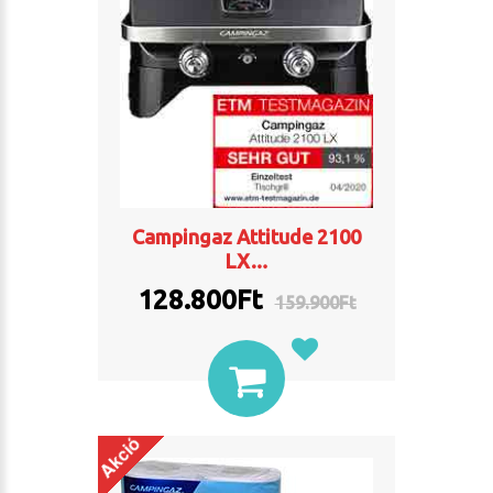
Campingaz Attitude 2100
LX…
128.800Ft
159.900Ft
Akció