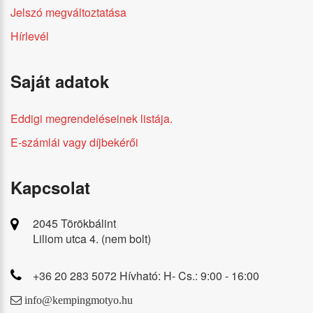
Jelszó megváltoztatása
Hírlevél
Saját adatok
Eddigi megrendeléseinek listája.
E-számlái vagy díjbekérői
Kapcsolat
2045 Törökbálint
Liliom utca 4. (nem bolt)
+36 20 283 5072 Hívható: H- Cs.: 9:00 - 16:00
info@kempingmotyo.hu