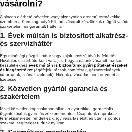
vásárolni?
A piacon elérhető névtelen vagy bizonytalan eredetű termékekkel
szemben a Kempingmotyó Kft.-nél vásárolt készülékek mögött valódi
szakértelem és garantált háttér áll:
1. Évek múltán is biztosított alkatrész-
és szervizháttér
Egy minőségi gázgrill, sátor vagy kajak hosszú távú befektetés.
Hivatalos disztribútorként vállaljuk, hogy a nálunk vásárolt márkás
készülékekhez
évek múltán is biztosítunk gyári pótalkatrészeket
és kiegészítőket
(égőfejek, rácsok, tömítések, gázszerelvények,
sátorrudak, csónakszelepek). Nálunk a vásárlás nem ér véget a
fizetéssel!
2. Közvetlen gyártói garancia és
szakértelem
Mivel közvetlen kapcsolatban állunk a gyártókkal, garanciális
ügyintézésünk gyors és zökkenőmentes. Csapatunk naprakész
termékismerettel rendelkezik, így vásárlás előtt és után is pontos
szakmai segítséget tudunk nyújtani.