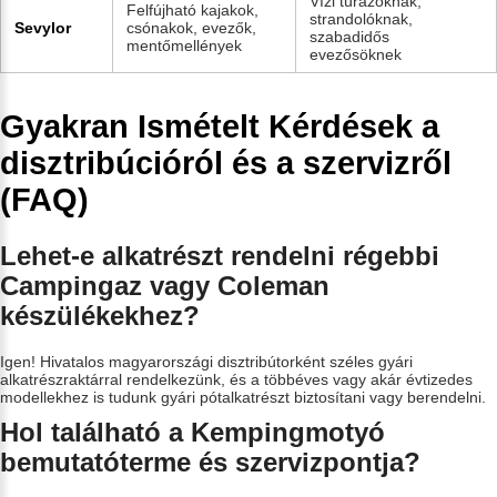
Vízi túrázóknak,
Felfújható kajakok,
strandolóknak,
Sevylor
csónakok, evezők,
szabadidős
mentőmellények
evezősöknek
Gyakran Ismételt Kérdések a
disztribúcióról és a szervizről
(FAQ)
Lehet-e alkatrészt rendelni régebbi
Campingaz vagy Coleman
készülékekhez?
Igen! Hivatalos magyarországi disztribútorként széles gyári
alkatrészraktárral rendelkezünk, és a többéves vagy akár évtizedes
modellekhez is tudunk gyári pótalkatrészt biztosítani vagy berendelni.
Hol található a Kempingmotyó
bemutatóterme és szervizpontja?