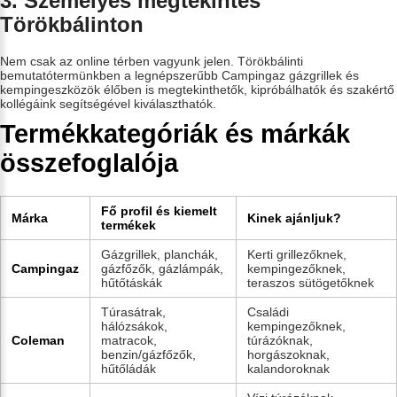
3. Személyes megtekintés
Törökbálinton
Nem csak az online térben vagyunk jelen. Törökbálinti
bemutatótermünkben a legnépszerűbb Campingaz gázgrillek és
kempingeszközök élőben is megtekinthetők, kipróbálhatók és szakértő
kollégáink segítségével kiválaszthatók.
Termékkategóriák és márkák
összefoglalója
Fő profil és kiemelt
Márka
Kinek ajánljuk?
termékek
Gázgrillek, planchák,
Kerti grillezőknek,
Campingaz
gázfőzők, gázlámpák,
kempingezőknek,
hűtőtáskák
teraszos sütögetőknek
Túrasátrak,
Családi
hálózsákok,
kempingezőknek,
Coleman
matracok,
túrázóknak,
benzin/gázfőzők,
horgászoknak,
hűtőládák
kalandoroknak