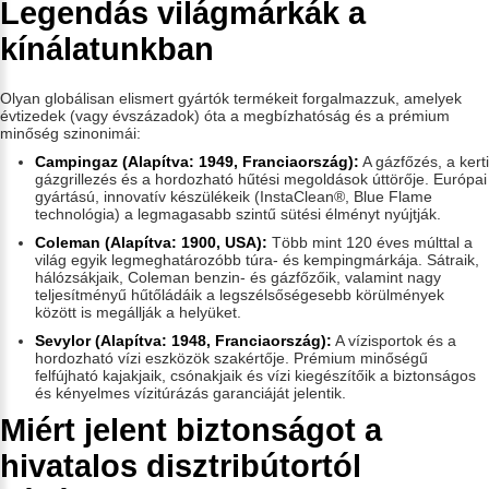
Legendás világmárkák a
kínálatunkban
Olyan globálisan elismert gyártók termékeit forgalmazzuk, amelyek
évtizedek (vagy évszázadok) óta a megbízhatóság és a prémium
minőség szinonimái:
Campingaz (Alapítva: 1949, Franciaország):
A gázfőzés, a kerti
gázgrillezés és a hordozható hűtési megoldások úttörője. Európai
gyártású, innovatív készülékeik (InstaClean®, Blue Flame
technológia) a legmagasabb szintű sütési élményt nyújtják.
Coleman (Alapítva: 1900, USA):
Több mint 120 éves múlttal a
világ egyik legmeghatározóbb túra- és kempingmárkája. Sátraik,
hálózsákjaik, Coleman benzin- és gázfőzőik, valamint nagy
teljesítményű hűtőládáik a legszélsőségesebb körülmények
között is megállják a helyüket.
Sevylor (Alapítva: 1948, Franciaország):
A vízisportok és a
hordozható vízi eszközök szakértője. Prémium minőségű
felfújható kajakjaik, csónakjaik és vízi kiegészítőik a biztonságos
és kényelmes vízitúrázás garanciáját jelentik.
Miért jelent biztonságot a
hivatalos disztribútortól