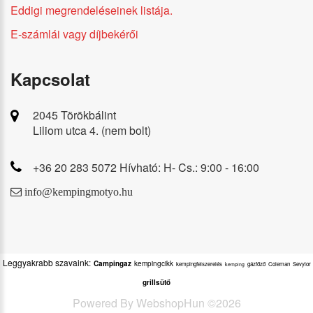
Eddigi megrendeléseinek listája.
E-számlái vagy díjbekérői
Kapcsolat
2045 Törökbálint
Liliom utca 4. (nem bolt)
+36 20 283 5072 Hívható: H- Cs.: 9:00 - 16:00
info@kempingmotyo.hu
Leggyakrabb szavaink:
Campingaz
kempingcikk
kempingfelszerelés
gázfőző
Coleman
Sevylor
kemping
grillsütő
Powered By
WebshopHun
©
2026