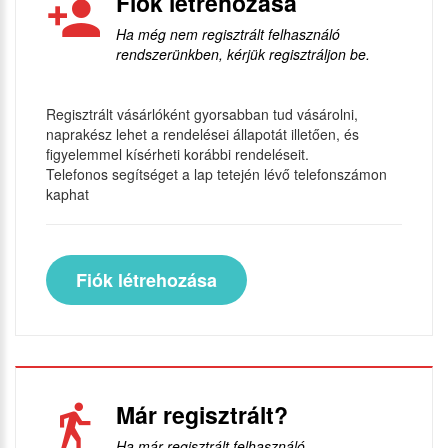
Fiók létrehozása
Ha még nem regisztrált felhasználó
rendszerünkben, kérjük regisztráljon be.
Regisztrált vásárlóként gyorsabban tud vásárolni,
naprakész lehet a rendelései állapotát illetően, és
figyelemmel kísérheti korábbi rendeléseit.
Telefonos segítséget a lap tetején lévő telefonszámon
kaphat
Fiók létrehozása
Már regisztrált?
Ha már regisztrált felhasználó