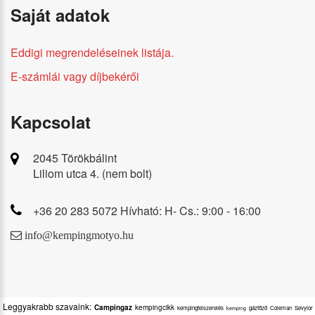
Saját adatok
Eddigi megrendeléseinek listája.
E-számlái vagy díjbekérői
Kapcsolat
2045 Törökbálint
Liliom utca 4. (nem bolt)
+36 20 283 5072 Hívható: H- Cs.: 9:00 - 16:00
info@kempingmotyo.hu
Leggyakrabb szavaink:
Campingaz
kempingcikk
kempingfelszerelés
gázfőző
Coleman
Sevylor
kemping