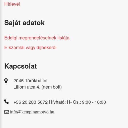
Hírlevél
Saját adatok
Eddigi megrendeléseinek listája.
E-számlái vagy díjbekérői
Kapcsolat
2045 Törökbálint
Liliom utca 4. (nem bolt)
+36 20 283 5072 Hívható: H- Cs.: 9:00 - 16:00
info@kempingmotyo.hu