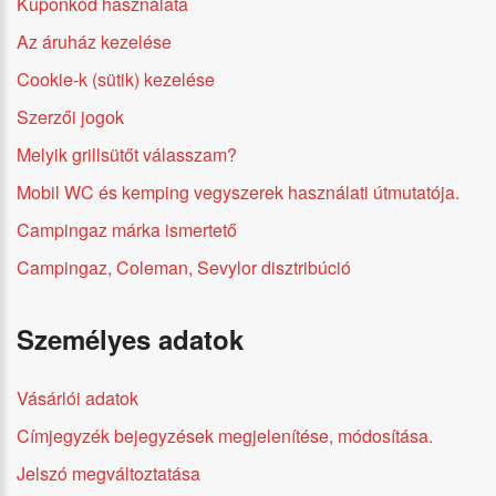
Kuponkód használata
Az áruház kezelése
Cookie-k (sütik) kezelése
Szerzői jogok
Melyik grillsütőt válasszam?
Mobil WC és kemping vegyszerek használati útmutatója.
Campingaz márka ismertető
Campingaz, Coleman, Sevylor disztribúció
Személyes adatok
Vásárlói adatok
Címjegyzék bejegyzések megjelenítése, módosítása.
Jelszó megváltoztatása