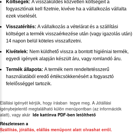
Költségek:
A visszaküldés közvetlen költségeit a
fogyasztónak kell fizetnie, kivéve ha a vállalkozás vállalta
ezek viselését.
Visszatérítés:
A vállalkozás a vételárat és a szállítási
költséget a termék visszaérkezése után (vagy igazolás után)
14 napon belül köteles visszafizetni.
Kivételek:
Nem küldhető vissza a bontott higiéniai termék,
egyedi igények alapján készült áru, vagy romlandó áru.
Termék állapota:
A termék nem rendeltetésszerű
használatából eredő értékcsökkenésért a fogyasztó
felelősséggel tartozik.
Elállási igényét kérjük, hogy írásban tegye meg. A Jótállási
igénybejelentő megtalálható külön menüpontban (az információk
alatt), vagy akár
Ide kattinva PDF-ben letölthető
Részletesen a
Szállítás, jótállás, elállás menüpont alatt olvashat erről.