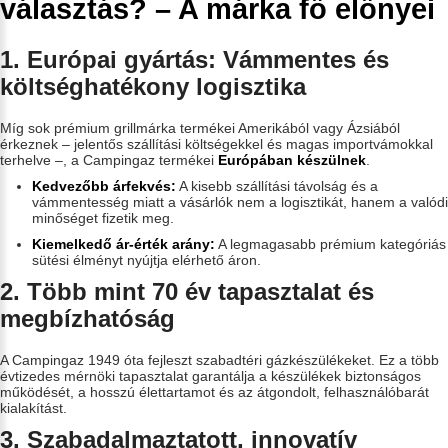
választás? – A márka fő előnyei
1. Európai gyártás: Vámmentes és
költséghatékony logisztika
Míg sok prémium grillmárka termékei Amerikából vagy Ázsiából
érkeznek – jelentős szállítási költségekkel és magas importvámokkal
terhelve –, a Campingaz termékei
Európában készülnek
.
Kedvezőbb árfekvés:
A kisebb szállítási távolság és a
vámmentesség miatt a vásárlók nem a logisztikát, hanem a valódi
minőséget fizetik meg.
Kiemelkedő ár-érték arány:
A legmagasabb prémium kategóriás
sütési élményt nyújtja elérhető áron.
2. Több mint 70 év tapasztalat és
megbízhatóság
A Campingaz 1949 óta fejleszt szabadtéri gázkészülékeket. Ez a több
évtizedes mérnöki tapasztalat garantálja a készülékek biztonságos
működését, a hosszú élettartamot és az átgondolt, felhasználóbarát
kialakítást.
3. Szabadalmaztatott, innovatív