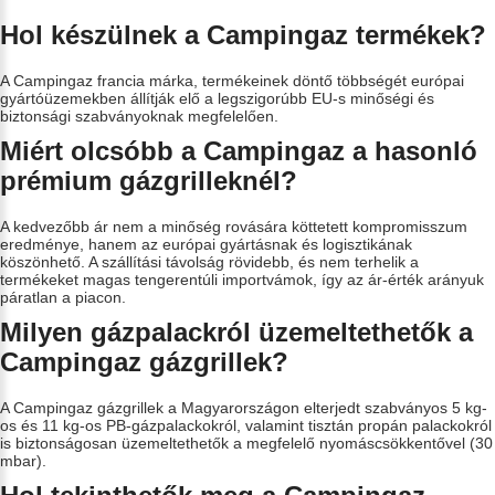
Hol készülnek a Campingaz termékek?
A Campingaz francia márka, termékeinek döntő többségét európai
gyártóüzemekben állítják elő a legszigorúbb EU-s minőségi és
biztonsági szabványoknak megfelelően.
Miért olcsóbb a Campingaz a hasonló
prémium gázgrilleknél?
A kedvezőbb ár nem a minőség rovására köttetett kompromisszum
eredménye, hanem az európai gyártásnak és logisztikának
köszönhető. A szállítási távolság rövidebb, és nem terhelik a
termékeket magas tengerentúli importvámok, így az ár-érték arányuk
páratlan a piacon.
Milyen gázpalackról üzemeltethetők a
Campingaz gázgrillek?
A Campingaz gázgrillek a Magyarországon elterjedt szabványos 5 kg-
os és 11 kg-os PB-gázpalackokról, valamint tisztán propán palackokról
is biztonságosan üzemeltethetők a megfelelő nyomáscsökkentővel (30
mbar).