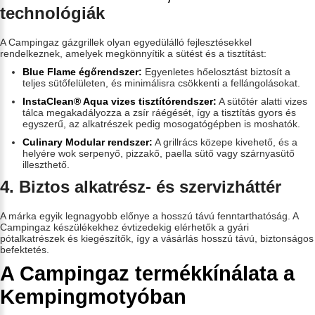
technológiák
A Campingaz gázgrillek olyan egyedülálló fejlesztésekkel
rendelkeznek, amelyek megkönnyítik a sütést és a tisztítást:
Blue Flame égőrendszer:
Egyenletes hőelosztást biztosít a
teljes sütőfelületen, és minimálisra csökkenti a fellángolásokat.
InstaClean® Aqua vizes tisztítórendszer:
A sütőtér alatti vizes
tálca megakadályozza a zsír ráégését, így a tisztítás gyors és
egyszerű, az alkatrészek pedig mosogatógépben is moshatók.
Culinary Modular rendszer:
A grillrács közepe kivehető, és a
helyére wok serpenyő, pizzakő, paella sütő vagy szárnyasütő
illeszthető.
4. Biztos alkatrész- és szervizháttér
A márka egyik legnagyobb előnye a hosszú távú fenntarthatóság. A
Campingaz készülékekhez évtizedekig elérhetők a gyári
pótalkatrészek és kiegészítők, így a vásárlás hosszú távú, biztonságos
befektetés.
A Campingaz termékkínálata a
Kempingmotyóban