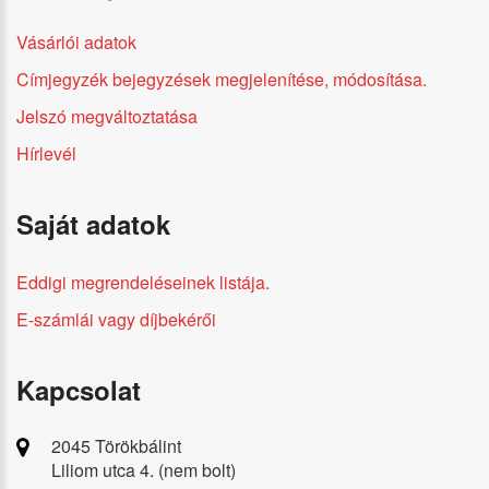
Vásárlói adatok
Címjegyzék bejegyzések megjelenítése, módosítása.
Jelszó megváltoztatása
Hírlevél
Saját adatok
Eddigi megrendeléseinek listája.
E-számlái vagy díjbekérői
Kapcsolat
2045 Törökbálint
Liliom utca 4. (nem bolt)