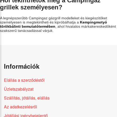
Hol tekinthetők meg a Campingaz
grillek személyesen?
A legnépszerűbb Campingaz gázgrill modelleket és kiegészítőket
személyesen is megtekintheti és kipróbálhatja a
Kempingmotyó
törökbálinti bemutatótermében
, ahol hivatalos márkakereskedőként
szakszerű tanácsadással várjuk.
Információk
Elállás a szerződéstől
Üzletszabályzat
Szállítás, jótállás, elállás
Az adatkezelésről
Jótállási igénybejelentő