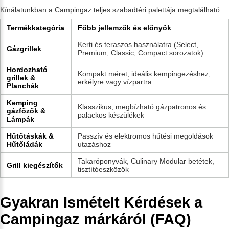
Kínálatunkban a Campingaz teljes szabadtéri palettája megtalálható:
Termékkategória
Főbb jellemzők és előnyök
Kerti és teraszos használatra (Select,
Gázgrillek
Premium, Classic, Compact sorozatok)
Hordozható
Kompakt méret, ideális kempingezéshez,
grillek &
erkélyre vagy vízpartra
Planchák
Kemping
Klasszikus, megbízható gázpatronos és
gázfőzők &
palackos készülékek
Lámpák
Hűtőtáskák &
Passzív és elektromos hűtési megoldások
Hűtőládák
utazáshoz
Takaróponyvák, Culinary Modular betétek,
Grill kiegészítők
tisztítóeszközök
Gyakran Ismételt Kérdések a
Campingaz márkáról (FAQ)