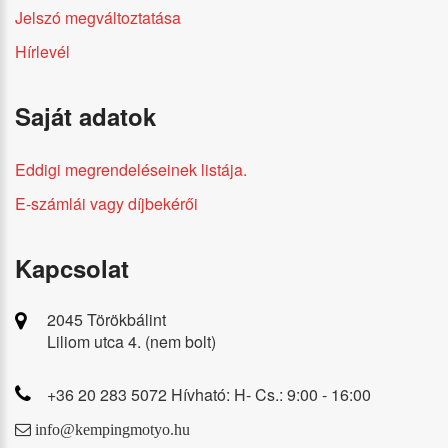
Jelszó megváltoztatása
Hírlevél
Saját adatok
Eddigi megrendeléseinek listája.
E-számlái vagy díjbekérői
Kapcsolat
2045 Törökbálint
Liliom utca 4. (nem bolt)
+36 20 283 5072 Hívható: H- Cs.: 9:00 - 16:00
info@kempingmotyo.hu