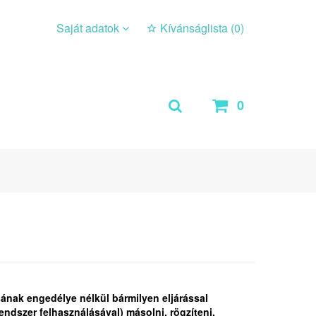
Saját adatok
Kívánságlista (
0
)
0
sának engedélye nélkül bármilyen eljárással
ndszer felhasználásával) másolni, rögzíteni,