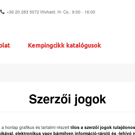
+36 20 283 5072 Hívható: H- Cs.: 9:00 - 16:00
olat
Kempingcikk katalógusok
Szerzői jogok
a honlap grafikus és tartalmi részeit
tilos a szerzői jogok tulajdono
ával, elektronikus vagy bármilyen információ-tároló és -lehívó re