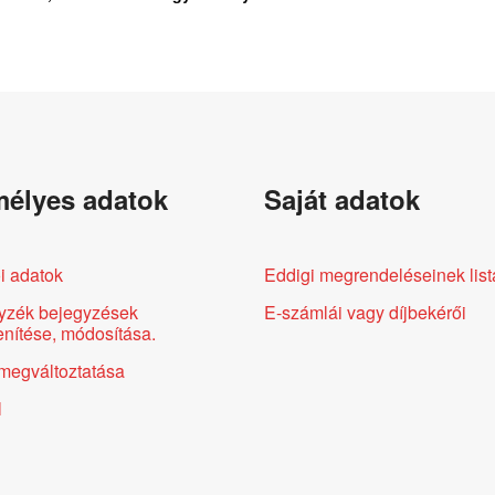
élyes adatok
Saját adatok
i adatok
Eddigi megrendeléseinek list
yzék bejegyzések
E-számlái vagy díjbekérői
nítése, módosítása.
megváltoztatása
l