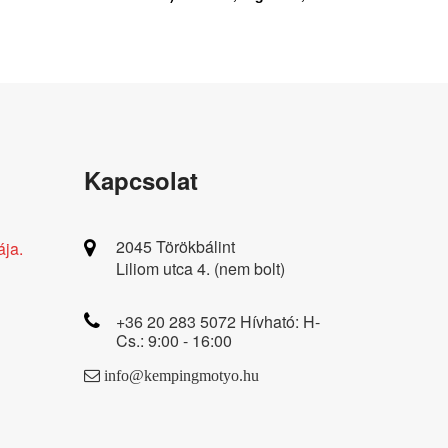
Kapcsolat
2045 Törökbálint
ája.
Liliom utca 4. (nem bolt)
+36 20 283 5072 Hívható: H-
Cs.: 9:00 - 16:00
info@kempingmotyo.hu