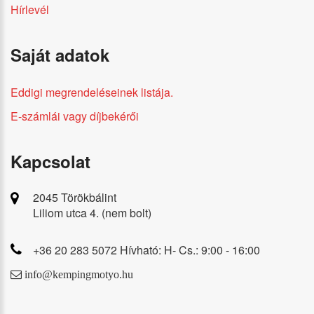
Hírlevél
Saját adatok
Eddigi megrendeléseinek listája.
E-számlái vagy díjbekérői
Kapcsolat
2045 Törökbálint
Liliom utca 4. (nem bolt)
+36 20 283 5072 Hívható: H- Cs.: 9:00 - 16:00
info@kempingmotyo.hu