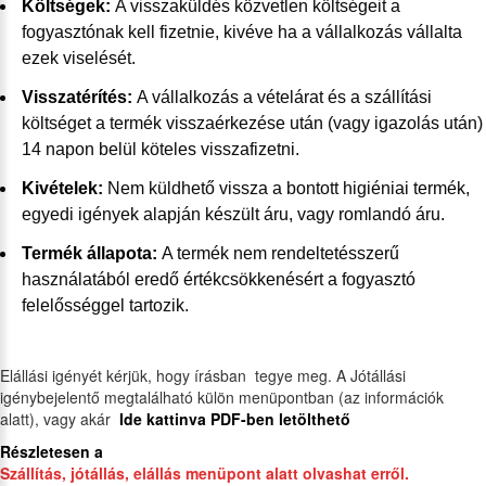
Költségek:
A visszaküldés közvetlen költségeit a
fogyasztónak kell fizetnie, kivéve ha a vállalkozás vállalta
ezek viselését.
Visszatérítés:
A vállalkozás a vételárat és a szállítási
költséget a termék visszaérkezése után (vagy igazolás után)
14 napon belül köteles visszafizetni.
Kivételek:
Nem küldhető vissza a bontott higiéniai termék,
egyedi igények alapján készült áru, vagy romlandó áru.
Termék állapota:
A termék nem rendeltetésszerű
használatából eredő értékcsökkenésért a fogyasztó
felelősséggel tartozik.
Elállási igényét kérjük, hogy írásban tegye meg. A Jótállási
igénybejelentő megtalálható külön menüpontban (az információk
alatt), vagy akár
Ide kattinva PDF-ben letölthető
Részletesen a
Szállítás, jótállás, elállás menüpont alatt olvashat erről.