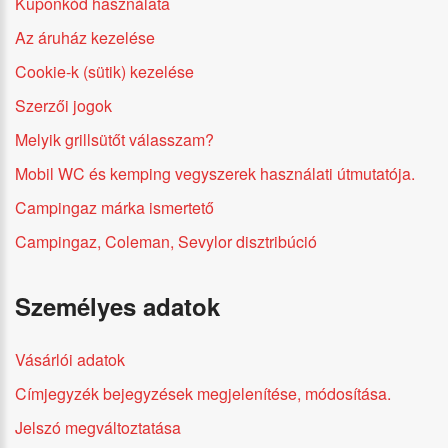
Kuponkód használata
Az áruház kezelése
Cookie-k (sütik) kezelése
Szerzői jogok
Melyik grillsütőt válasszam?
Mobil WC és kemping vegyszerek használati útmutatója.
Campingaz márka ismertető
Campingaz, Coleman, Sevylor disztribúció
Személyes adatok
Vásárlói adatok
Címjegyzék bejegyzések megjelenítése, módosítása.
Jelszó megváltoztatása