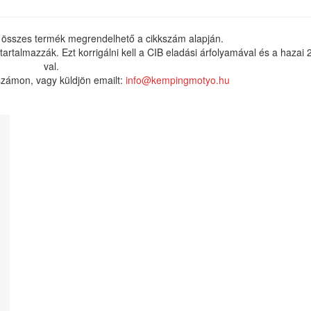
 összes termék megrendelhető a cikkszám alapján.
rtalmazzák. Ezt korrigálni kell a CIB eladási árfolyamával és a hazai
val.
nszámon, vagy küldjön emailt:
info@kempingmotyo.hu