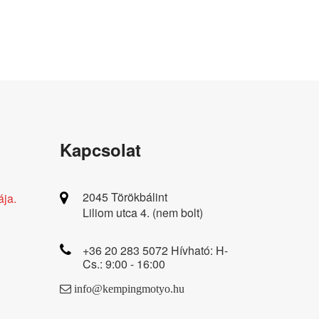
Kapcsolat
2045 Törökbálint
ája.
Liliom utca 4. (nem bolt)
+36 20 283 5072 Hívható: H-
Cs.: 9:00 - 16:00
info@kempingmotyo.hu