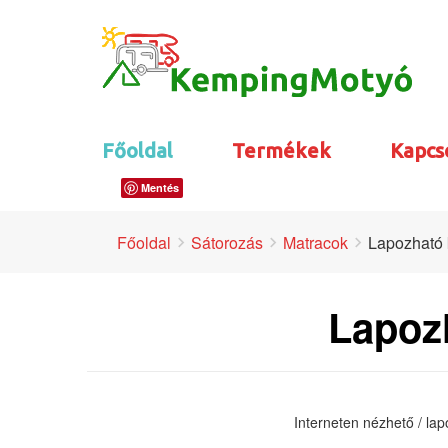
Főoldal
Termékek
Kapcs
Mentés
Főoldal
Sátorozás
Matracok
Lapozható 
Lapoz
Interneten nézhető / la