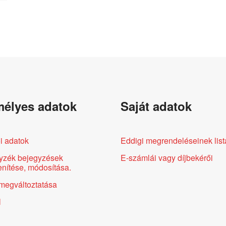
élyes adatok
Saját adatok
i adatok
Eddigi megrendeléseinek list
yzék bejegyzések
E-számlái vagy díjbekérői
nítése, módosítása.
megváltoztatása
l