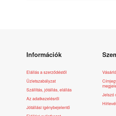
Információk
Szem
Elállás a szerződéstől
Vásárló
Üzletszabályzat
Címjeg
megjele
Szállítás, jótállás, elállás
Jelszó 
Az adatkezelésről
Hírlevé
Jótállási igénybejelentő