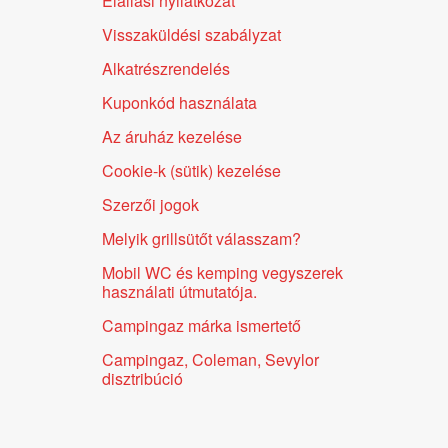
Elállási nyilatkozat
Visszaküldési szabályzat
Alkatrészrendelés
Kuponkód használata
Az áruház kezelése
Cookie-k (sütik) kezelése
Szerzői jogok
Melyik grillsütőt válasszam?
Mobil WC és kemping vegyszerek
használati útmutatója.
Campingaz márka ismertető
Campingaz, Coleman, Sevylor
disztribúció