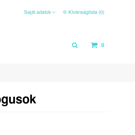
Saját adatok
Kívánságlista (
0
)
0
ógusok