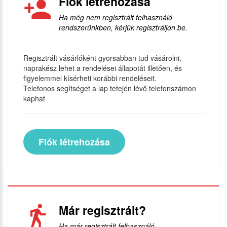
Fiók létrehozása
Ha még nem regisztrált felhasználó
rendszerünkben, kérjük regisztráljon be.
Regisztrált vásárlóként gyorsabban tud vásárolni,
naprakész lehet a rendelései állapotát illetően, és
figyelemmel kísérheti korábbi rendeléseit.
Telefonos segítséget a lap tetején lévő telefonszámon
kaphat
Fiók létrehozása
Már regisztrált?
Ha már regisztrált felhasználó