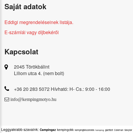
Saját adatok
Eddigi megrendeléseinek listája.
E-számlái vagy díjbekérői
Kapcsolat
2045 Törökbálint
Liliom utca 4. (nem bolt)
+36 20 283 5072 Hívható: H- Cs.: 9:00 - 16:00
info@kempingmotyo.hu
Leggyakrabb szavaink:
Campingaz
kempingcikk
kempingfelszerelés
gázfőző
Coleman
Sevylor
kemping