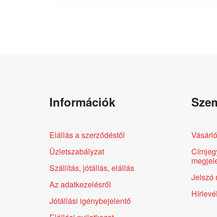
Információk
Szem
Elállás a szerződéstől
Vásárló
Üzletszabályzat
Címjeg
megjele
Szállítás, jótállás, elállás
Jelszó 
Az adatkezelésről
Hírlevé
Jótállási igénybejelentő