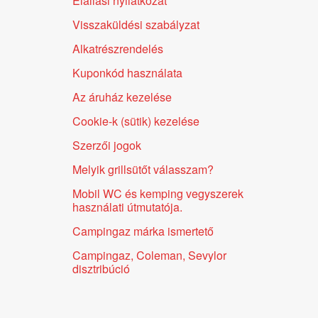
Elállási nyilatkozat
Visszaküldési szabályzat
Alkatrészrendelés
Kuponkód használata
Az áruház kezelése
Cookie-k (sütik) kezelése
Szerzői jogok
Melyik grillsütőt válasszam?
Mobil WC és kemping vegyszerek
használati útmutatója.
Campingaz márka ismertető
Campingaz, Coleman, Sevylor
disztribúció