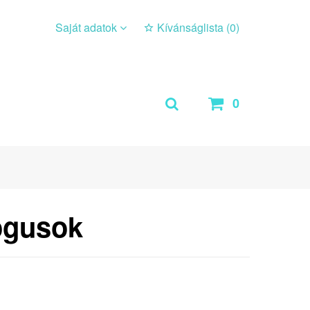
Saját adatok
Kívánságlista (
0
)
0
ógusok