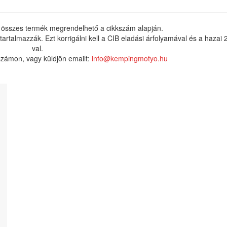
 összes termék megrendelhető a cikkszám alapján.
rtalmazzák. Ezt korrigálni kell a CIB eladási árfolyamával és a hazai
val.
nszámon, vagy küldjön emailt:
info@kempingmotyo.hu