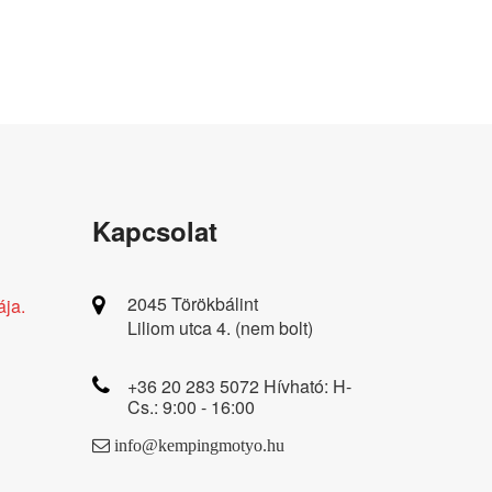
Kapcsolat
2045 Törökbálint
ája.
Liliom utca 4. (nem bolt)
+36 20 283 5072 Hívható: H-
Cs.: 9:00 - 16:00
info@kempingmotyo.hu