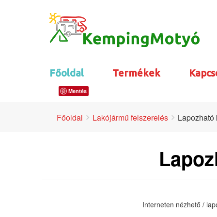
Főoldal
Termékek
Kapcs
Mentés
Főoldal
Lakójármű felszerelés
Lapozható 
Lapoz
Interneten nézhető / la