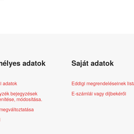
élyes adatok
Saját adatok
i adatok
Eddigi megrendeléseinek list
yzék bejegyzések
E-számlái vagy díjbekérői
nítése, módosítása.
megváltoztatása
l